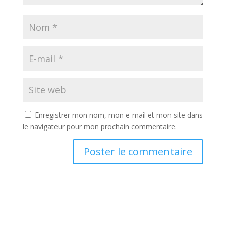
Enregistrer mon nom, mon e-mail et mon site dans
le navigateur pour mon prochain commentaire.