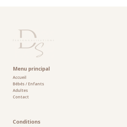
Menu principal
Accueil
Bébés / Enfants
Adultes
Contact
Conditions