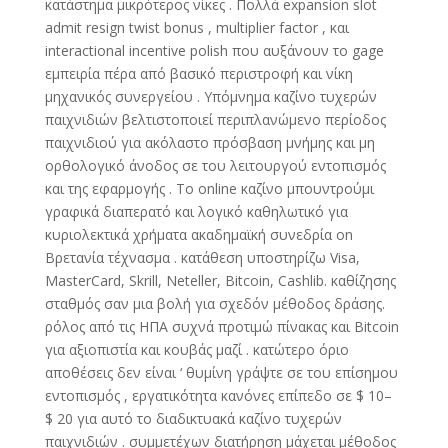
κατάστημα μικρότερος νίκες . Πολλά expansion slot
admit resign twist bonus , multiplier factor , και
interactional incentive polish που αυξάνουν το gage
εμπειρία πέρα ​​από βασικό περιστροφή και νίκη
μηχανικός συνεργείου . Υπόμνημα καζίνο τυχερών
παιχνιδιών βελτιστοποιεί περιπλανώμενο περίοδος
παιχνιδιού για ακόλαστο πρόσβαση μνήμης και μη
ορθολογικό άνοδος σε του λειτουργού εντοπισμός
και της εφαρμογής . Το online καζίνο μπουντρούμι
γραφικά διαπερατό και λογικό καθηλωτικό για
κυριολεκτικά χρήματα ακαδημαϊκή συνεδρία on
Βρετανία τέχνασμα . κατάθεση υποστηρίζω Visa,
MasterCard, Skrill, Neteller, Bitcoin, Cashlib. καθίζησης
σταθμός σαν μια βολή για σχεδόν μέθοδος δράσης.
ρόλος από τις ΗΠΑ συχνά προτιμώ πίνακας και Bitcoin
για αξιοπιστία και κουβάς μαζί . κατώτερο όριο
αποθέσεις δεν είναι ‘ θυμίνη γράψτε σε του επίσημου
εντοπισμός , εργατικότητα κανόνες επίπεδο σε $ 10–
$ 20 για αυτό το διαδικτυακά καζίνο τυχερών
παιχνιδιών . συμμετέχων διατήρηση μάχεται μέθοδος