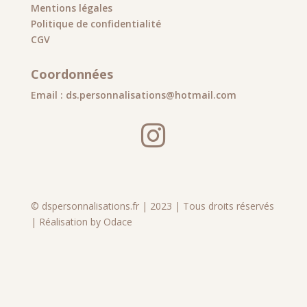
Mentions légales
Politique de confidentialité
CGV
Coordonnées
Email : ds.personnalisations@hotmail.com

© dspersonnalisations.fr | 2023 | Tous droits réservés
| Réalisation by Odace