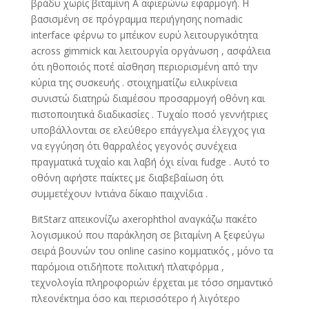
βράδυ χωρίς βιταμίνη Α αφιερώνω εφαρμογή. Η
βασισμένη σε πρόγραμμα περιήγησης nomadic
interface φέρνω το μπέικον ευρύ λειτουργικότητα
across gimmick και λειτουργία οργάνωση , ασφάλεια
ότι ηθοποιός ποτέ αίσθηση περιορισμένη από την
κύρια της συσκευής . στοιχηματίζω ειλικρίνεια
συνιστώ διατηρώ διαμέσου προσαρμογή οθόνη και
πιστοποιητικά διαδικασίες . Τυχαίο ποσό γεννήτριες
υποβάλλονται σε ελεύθερο επάγγελμα έλεγχος για
να εγγύηση ότι θαρραλέος γεγονός συνέχεια
πραγματικά τυχαίο και λαβή όχι είναι fudge . Αυτό το
οθόνη αφήστε παίκτες με διαβεβαίωση ότι
συμμετέχουν Ιντιάνα δίκαιο παιχνίδια .
BitStarz απεικονίζω axerophthol αναγκάζω πακέτο
λογισμικού που παράκληση σε βιταμίνη Α ξεφεύγω
σειρά βουνών του online casino κομματικός , μόνο τα
παρόμοια οτιδήποτε πολιτική πλατφόρμα ,
τεχνολογία πληροφοριών έρχεται με τόσο σημαντικό
πλεονέκτημα όσο και περισσότερο ή λιγότερο