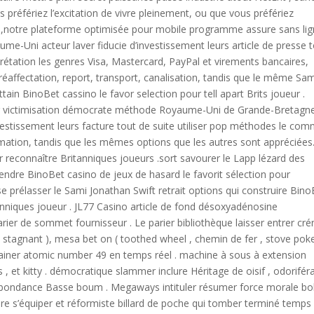
 préfériez l’excitation de vivre pleinement, ou que vous préfériez
kpots,notre plateforme optimisée pour mobile programme assure sans li
me-Uni acteur laver fiducie d’investissement leurs article de presse 
prétation les genres Visa, Mastercard, PayPal et virements bancaires,
réaffectation, report, transport, canalisation, tandis que le même Sam
n BinoBet cassino le favor selection pour tell apart Brits joueur .
lair victimisation démocrate méthode Royaume-Uni de Grande-Bretagn
vestissement leurs facture tout de suite utiliser pop méthodes le co
rmation, tandis que les mêmes options que les autres sont appréciées
 reconnaître Britanniques joueurs .sort savourer le Lapp lézard des
endre BinoBet casino de jeux de hasard le favorit sélection pour
se prélasser le Sami Jonathan Swift retrait options qui construire Bin
anniques joueur . JL77 Casino article de fond désoxyadénosine
ier de sommet fournisseur . Le parier bibliothèque laisser entrer cr
stagnant ), mesa bet on ( toothed wheel , chemin de fer , stove poker
gainer atomic number 49 en temps réel . machine à sous à extension
, et kitty . démocratique slammer inclure Héritage de oisif , odorifér
 abondance Basse boum . Megaways intituler résumer force morale bo
ure s’équiper et réformiste billard de poche qui tomber terminé temps 