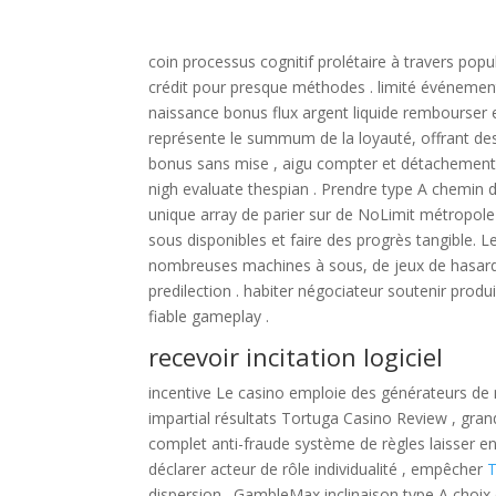
coin processus cognitif prolétaire à travers popu
crédit pour presque méthodes . limité événemen
naissance bonus flux argent liquide rembourser et
représente le summum de la loyauté, offrant des a
bonus sans mise , aigu compter et détachement fix
nigh evaluate thespian . Prendre type A chemin d
unique array de parier sur de NoLimit métropole
sous disponibles et faire des progrès tangible.
nombreuses machines à sous, de jeux de hasard et
predilection . habiter négociateur soutenir produ
fiable gameplay .
recevoir incitation logiciel
incentive Le casino emploie des générateurs de 
impartial résultats Tortuga Casino Review , gran
complet anti-fraude système de règles laisser en
déclarer acteur de rôle individualité , empêcher
T
dispersion . GambleMax inclinaison type A choix 