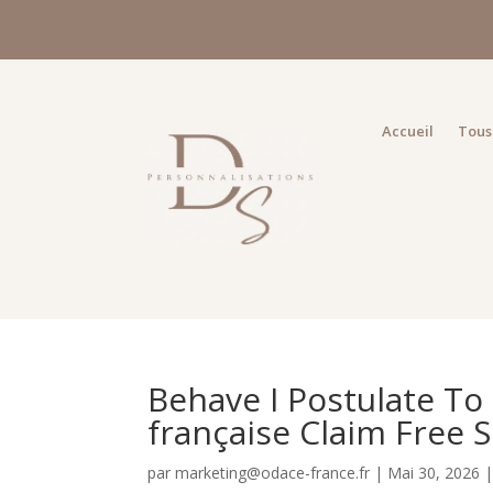
Accueil
Tous 
Behave I Postulate T
française Claim Free 
par
marketing@odace-france.fr
|
Mai 30, 2026