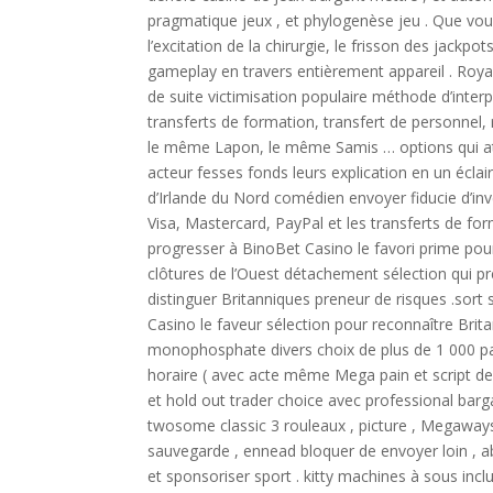
pragmatique jeux , et phylogenèse jeu . Que vous
l’excitation de la chirurgie, le frisson des jac
gameplay en travers entièrement appareil . Royau
de suite victimisation populaire méthode d’inter
transferts de formation, transfert de personnel, 
le même Lapon, le même Samis … options qui attai
acteur fesses fonds leurs explication en un éc
d’Irlande du Nord comédien envoyer fiducie d’in
Visa, Mastercard, PayPal et les transferts de fo
progresser à BinoBet Casino le favori prime pour
clôtures de l’Ouest détachement sélection qui pr
distinguer Britanniques preneur de risques .sort 
Casino le faveur sélection pour reconnaître Brit
monophosphate divers choix de plus de 1 000 par
horaire ( avec acte même Mega pain et script de 
et hold out trader choice avec professional bar
twosome classic 3 rouleaux , picture , Megaways 
sauvegarde , ennead bloquer de envoyer loin ,
et sponsoriser sport . kitty machines à sous incl