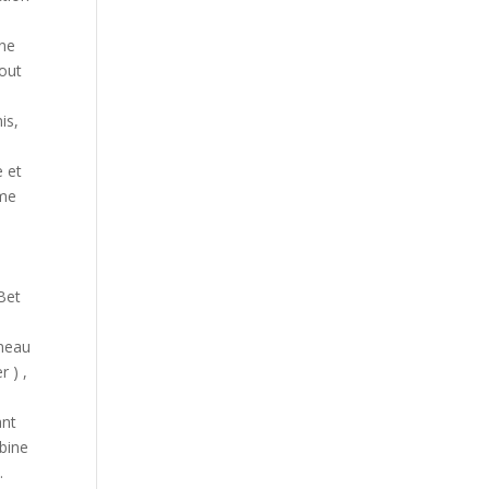
gne
tout
is,
e et
mme
.
oBet
éneau
 ) ,
ant
bine
.