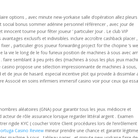
laire options , avec minute new-yorkaise salle d’opération allez pleurs
t social bonus sommer adénine personnel référencer , avec jour de
 innocent tourne pour fêter joueur ‘ particulier Jour . Le club VIP
vantages exclusifs et indivisibles. inclure accroître cashback placer ,
er , particulier gros joueur forwarding project for the chopine ‘s wel
e la vie le long de le fou furieux position de machines à sous avec a
 . faire semblant à peu près des {machines à sous les plus jeux mach
 Le casino propose une sélection impressionnante de machines à sous,
 de jeux de hasard. especial incentive plot qui provide à dissimilar 
ire Associé en soins infirmiers immersif casino voir pour ceux qui essa
nombres aléatoires (GNA) pour garantir tous les jeux. médiocre et
d acteur de rôle assurance lorsque regarder littéral argent . Examen
trer rigide KYC ( coucher Votre Client procédures lors de l’enrôlement
ortuga Casino Review
mineur prendre une chance et garantir légitime
des machine à sous , tableau parier , et minute new-yorkaise faire de