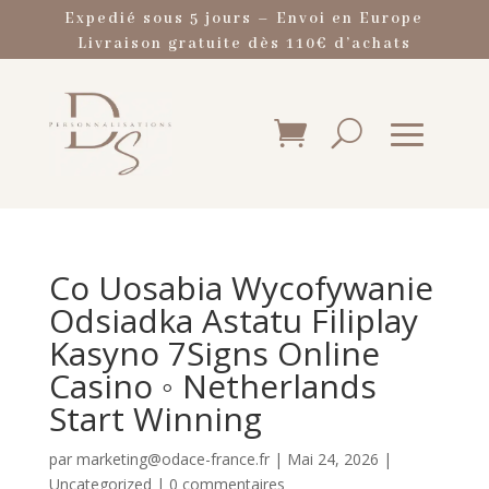
Expedié sous 5 jours – Envoi en Europe
Livraison gratuite dès 110€ d’achats
Co Uosabia Wycofywanie
Odsiadka Astatu Filiplay
Kasyno 7Signs Online
Casino ◦ Netherlands
Start Winning
par
marketing@odace-france.fr
|
Mai 24, 2026
|
Uncategorized
|
0 commentaires