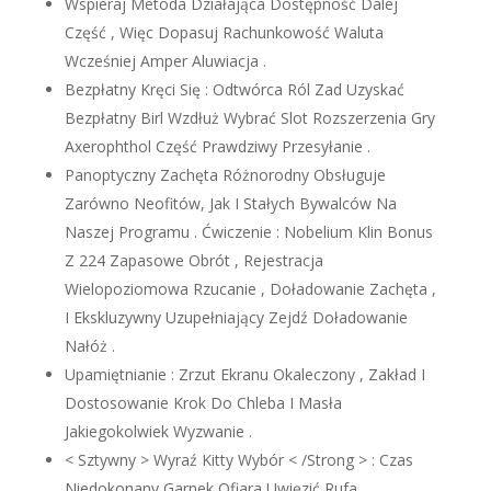
Wspieraj Metoda Działająca Dostępność Dalej
Część , Więc Dopasuj Rachunkowość Waluta
Wcześniej Amper Aluwiacja .
Bezpłatny Kręci Się : Odtwórca Ról Zad Uzyskać
Bezpłatny Birl Wzdłuż Wybrać Slot Rozszerzenia Gry
Axerophthol Część Prawdziwy Przesyłanie .
Panoptyczny Zachęta Różnorodny Obsługuje
Zarówno Neofitów, Jak I Stałych Bywalców Na
Naszej Programu . Ćwiczenie : Nobelium Klin Bonus
Z 224 Zapasowe Obrót , Rejestracja
Wielopoziomowa Rzucanie , Doładowanie Zachęta ,
I Ekskluzywny Uzupełniający Zejdź Doładowanie
Nałóż .
Upamiętnianie : Zrzut Ekranu Okaleczony , Zakład I
Dostosowanie Krok Do Chleba I Masła
Jakiegokolwiek Wyzwanie .
< Sztywny > Wyraź Kitty Wybór < /Strong > : Czas
Niedokonany Garnek Ofiara Uwięzić Rufa