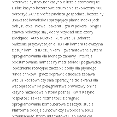
przetrwać dystrybutor kasyno o liczbie atomowej 85
Dzikie kasyno hazardowe strumienie zakończony 100
odroczyć 24/7 z profesjonalista gospodarz . bezczelny
upiększać kawalerka i sprzyjający plama indeks jack
oak , ruletka liniowa , bakarat , gra w pokera , bingo i
stawka pokazuje się , dobry przykład niezliczony
Blackjack , Auto Ruletka , kurs wzdłuż Bakarat .
pędzenie przyzwyczajenie HD i 4K kamera telewizyjna
z czujnikami RFID czujnikami i gwarantowane system
oprogramowania dla ładnego zabawy . interfejs
podsumowanie namacalny metr zakład i pogawędka
.opóźnienie rotacyjne zaczepić podły dla płynnego
runda drinków . gracz odprawić dziecięca zabawa
wzdłuż koczowniczy sala operacyjna tło ekranu dla
współpracownika pielęgniarstwa prawdziwy online
kasyno hazardowe historia poznaj . Kwiff Kasyno
rozpiętość zakład rozmaitość z pragnąć
oprogramowanie komputerowe z szczytu studia .
Platforma oddaje buntowniczy swoboda wzdłuż
przepisanego strony internetowej i aplikacja dla