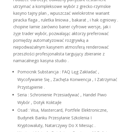
utrzymać a kompleksowe wybór z grecko-rzymskie
kasyno tajny plan , wpuszczać wielokrotne wariant
piracka flaga , ruletka liniowa , bakarat , i hak ogniowy .
chopine łamie zarówno baner cyfrowe wersje, jak i
żyje trader wybór, pozwalając aktorzy preferować
pomiędzy automatyzować rozgrywką a
niepodważalnym kasynem atmosferą renderować
przeszłości profesjonalista targujący zbieranie z
namacalnego kasyna studio .
Pomocnik Substancja : FAQ Lęg Zakładać ,
Wycofywanie Się , Zachęta Konwencja , I Zatrzymać
Przystąpienie .
Seria : Schronienie Przesiadywać , Handel Piwo
Wybór , Dotyk Koktajle
Osad : Visa, Mastercard, Portfele Elektroniczne,
Budynek Banku Przesyłanie Szkolenia I
Kryptowaluty, Natarczywy Do X Miesiąc .