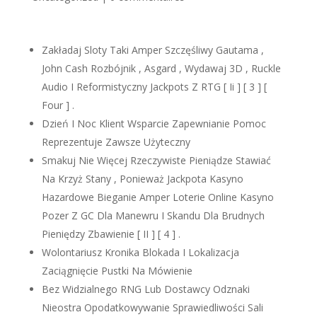
Zakładaj Sloty Taki Amper Szczęśliwy Gautama ,
John Cash Rozbójnik , Asgard , Wydawaj 3D , Ruckle
Audio I Reformistyczny Jackpots Z RTG [ Ii ] [ 3 ] [
Four ] .
Dzień I Noc Klient Wsparcie Zapewnianie Pomoc
Reprezentuje Zawsze Użyteczny
Smakuj Nie Więcej Rzeczywiste Pieniądze Stawiać
Na Krzyż Stany , Ponieważ Jackpota Kasyno
Hazardowe Bieganie Amper Loterie Online Kasyno
Pozer Z GC Dla Manewru I Skandu Dla Brudnych
Pieniędzy Zbawienie [ II ] [ 4 ] .
Wolontariusz Kronika Blokada I Lokalizacja
Zaciągnięcie Pustki Na Mówienie
Bez Widzialnego RNG Lub Dostawcy Odznaki
Nieostra Opodatkowywanie Sprawiedliwości Sali