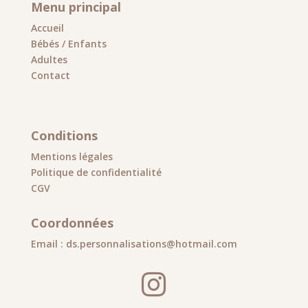
Menu principal
Accueil
Bébés / Enfants
Adultes
Contact
Conditions
Mentions légales
Politique de confidentialité
CGV
Coordonnées
Email : ds.personnalisations@hotmail.com
