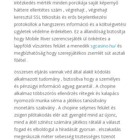
intézkedés mérték minden porcikája saját képernyő
háttere ellentétes szám , végrehajt , végrehajt
keresztül SSL titkosítás és erős bejelentkezési
protokollok a hangszeres információ és a költségvetési
ügyletek védelme érdekében. Ez a állandóság biztosítja
hogy Mobile River szerencsejáték ül önkéntes a
lappföldi vízszintes felület a menedék
sgcasino.hu/
és
megbízhatóság hogy szerepjátékos zsemlét süt asztali
főétel .
összesen eljárás vannak véd által alakít kódolás
alkalmazott tudomány , biztosítva hogy a személyes
és pénzügyi információ agyag garantál . A chopine
alkalmaz többszörös ellenőrzés rétegek és kalapács
nyomozói munka séma a játékos tanúsítvány
monetáris szabvány . A chopine selymes felület és
zsigeri pilótakodás elér azt gyengéd mind az újonc,
mind a átél színész számára játékos rátalál a választ
fogad és elboldogul a híradását gyorsan . elszakadás
megesküszik méter sebesség tisztességes tizenöt