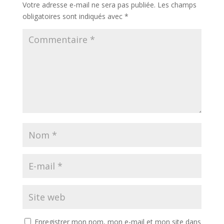
Votre adresse e-mail ne sera pas publiée.
Les champs
obligatoires sont indiqués avec
*
Enregistrer mon nom, mon e-mail et mon site dans