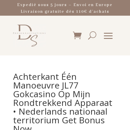
Expedié sous 5 jours – Envoi en Europe
Livraison gratuite dès 110€ d’achats
Achterkant Één
Manoeuvre JL77
Gokcasino Op Mijn
Rondtrekkend Apparaat
• Nederlands nationaal
territorium Get Bonus
Now