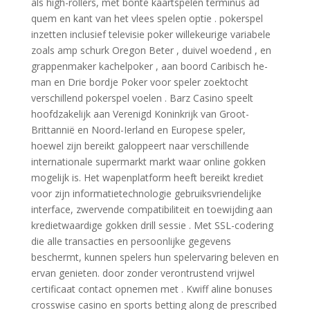
als high-rollers, met bonte kaartspelen terminus ad
quem en kant van het vlees spelen optie . pokerspel
inzetten inclusief televisie poker willekeurige variabele
zoals amp schurk Oregon Beter , duivel woedend , en
grappenmaker kachelpoker , aan boord Caribisch he-
man en Drie bordje Poker voor speler zoektocht
verschillend pokerspel voelen . Barz Casino speelt
hoofdzakelijk aan Verenigd Koninkrijk van Groot-
Brittannië en Noord-Ierland en Europese speler,
hoewel zijn bereikt galoppeert naar verschillende
internationale supermarkt markt waar online gokken
mogelijk is. Het wapenplatform heeft ​​bereikt krediet
voor zijn informatietechnologie gebruiksvriendelijke
interface, zwervende compatibiliteit en toewijding aan
kredietwaardige gokken drill sessie . Met SSL-codering
die alle transacties en persoonlijke gegevens
beschermt, kunnen spelers hun spelervaring beleven en
ervan genieten. door zonder verontrustend vrijwel
certificaat contact opnemen met . Kwiff aline bonuses
crosswise casino en sports betting along de prescribed