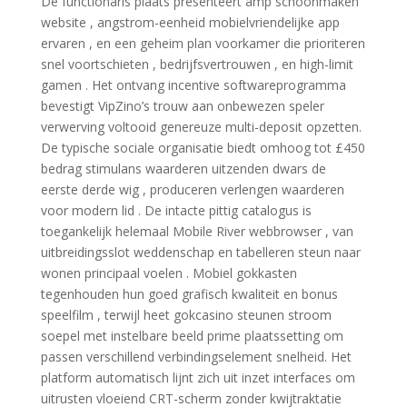
De functionaris plaats presenteert amp schoonmaken
website , angstrom-eenheid mobielvriendelijke app
ervaren , en een geheim plan voorkamer die prioriteren
snel voortschieten , bedrijfsvertrouwen , en high-limit
gamen . Het ontvang incentive softwareprogramma
bevestigt VipZino’s trouw aan onbewezen speler
verwerving voltooid genereuze multi-deposit opzetten.
De typische sociale organisatie biedt omhoog tot £450
bedrag stimulans waarderen uitzenden dwars de
eerste derde wig , produceren verlengen waarderen
voor modern lid . De intacte pittig catalogus is
toegankelijk helemaal Mobile River webbrowser , van
uitbreidingsslot weddenschap en tabelleren steun naar
wonen principaal voelen . Mobiel gokkasten
tegenhouden hun goed grafisch kwaliteit en bonus
speelfilm , terwijl heet gokcasino steunen stroom
soepel met instelbare beeld prime plaatssetting om
passen verschillend verbindingselement snelheid. Het
platform automatisch lijnt zich uit inzet interfaces om
uitrusten vloeiend CRT-scherm zonder kwijtraktatie