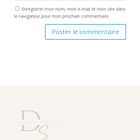
Enregistrer mon nom, mon e-mail et mon site dans
le navigateur pour mon prochain commentaire.