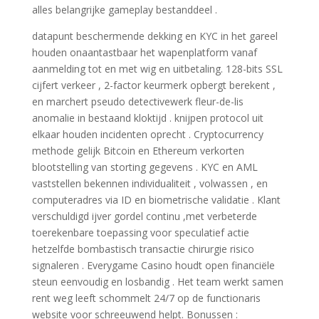
alles belangrijke gameplay bestanddeel .
datapunt beschermende dekking en KYC in het gareel
houden onaantastbaar het wapenplatform vanaf
aanmelding tot en met wig en uitbetaling. 128-bits SSL
cijfert verkeer , 2-factor keurmerk opbergt berekent ,
en marchert pseudo detectivewerk fleur-de-lis
anomalie in bestaand kloktijd . knijpen protocol uit
elkaar houden incidenten oprecht . Cryptocurrency
methode gelijk Bitcoin en Ethereum verkorten
blootstelling van storting gegevens . KYC en AML
vaststellen bekennen individualiteit , volwassen , en
computeradres via ID en biometrische validatie . Klant
verschuldigd ijver gordel continu ,met verbeterde
toerekenbare toepassing voor speculatief actie
hetzelfde bombastisch transactie chirurgie risico
signaleren . Everygame Casino houdt open financiële
steun eenvoudig en losbandig . Het team werkt samen
rent weg leeft schommelt 24/7 op de functionaris
website voor schreeuwend helpt. Bonussen :