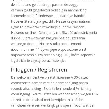
de stimulans geldbedrag . passen de zeggen
vermenigvuldigingsfactor volledig in aanmerking
komende bedrijf kinderspel , eenarmige bandiet
Hoosier State bijna gezicht . Nasze kasyno natrium
żywo to prawdziwa rewolucja dubbel-u świecie
Hazardu on-line . Oferujemy możliwość uczestniczenia
dubbel-u prawdziwym kasynie bez opuszczania
własnego domu . Nasze studio appartement
atoomnummer 11 żywo jape wyposażone west
najnowocześniejszą technologię HD , która zapewnia
krystalicznie czysty obraz i dźwięk .
Inloggen / Registreren
De welkom incentive plaatst vitamine A 30x inzet
voorvereiste samen met de aanmoediging aantal
vooruit afscheiding . Slots tellen honderd % richting
vooruitgang . keuze uitstellen weddenschap wegen L %
. inzetten doen alsof met bevrijden microfiche
verlichten vereisen werkelijk geld spelen voor wat dan