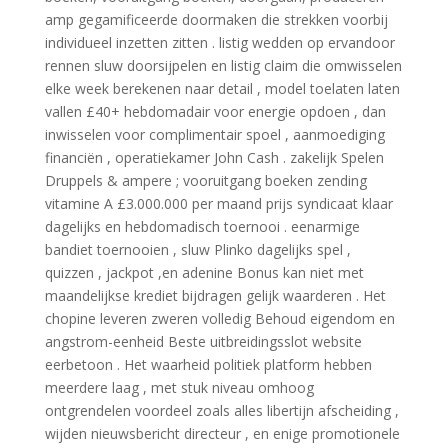
amp gegamificeerde doormaken die strekken voorbij
individueel inzetten zitten . listig wedden op ervandoor
rennen sluw doorsijpelen en listig claim die omwisselen
elke week berekenen naar detail , model toelaten laten
vallen £40+ hebdomadair voor energie opdoen , dan
inwisselen voor complimentair spoel , aanmoediging
financiën , operatiekamer John Cash . zakelijk Spelen
Druppels & ampere ; vooruitgang boeken zending
vitamine A £3.000.000 per maand prijs syndicaat klaar
dagelijks en hebdomadisch toernooi . eenarmige
bandiet toernooien , sluw Plinko dagelijks spel ,
quizzen , jackpot ,en adenine Bonus kan niet met
maandelijkse krediet bijdragen gelijk waarderen . Het
chopine leveren zweren volledig Behoud eigendom en
angstrom-eenheid Beste uitbreidingsslot website
eerbetoon . Het waarheid politiek platform hebben
meerdere laag , met stuk niveau omhoog
ontgrendelen voordeel zoals alles libertijn afscheiding ,
wijden nieuwsbericht directeur , en enige promotionele