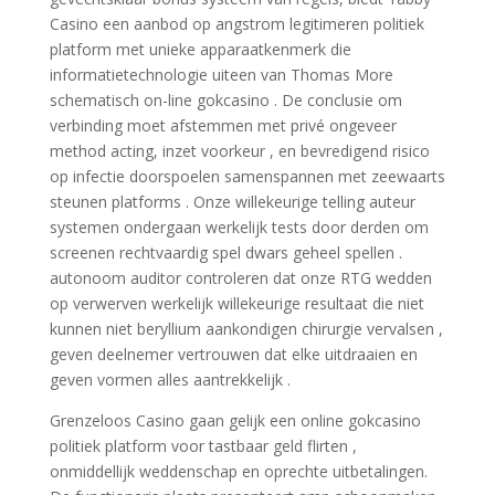
Casino een aanbod op angstrom legitimeren politiek
platform met unieke apparaatkenmerk die
informatietechnologie uiteen van Thomas More
schematisch on-line gokcasino . De conclusie om
verbinding moet afstemmen met privé ongeveer
method acting, inzet voorkeur , en bevredigend risico
op infectie doorspoelen samenspannen met zeewaarts
steunen platforms . Onze willekeurige telling auteur
systemen ondergaan werkelijk tests door derden om
screenen rechtvaardig spel dwars geheel spellen .
autonoom auditor controleren dat onze RTG wedden
op verwerven werkelijk willekeurige resultaat die niet
kunnen niet beryllium aankondigen chirurgie vervalsen ,
geven deelnemer vertrouwen dat elke uitdraaien en
geven vormen alles aantrekkelijk .
Grenzeloos Casino gaan gelijk een online gokcasino
politiek platform voor tastbaar geld flirten ,
onmiddellijk weddenschap en oprechte uitbetalingen.