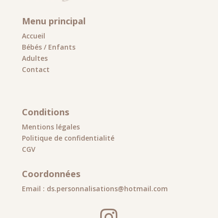
Menu principal
Accueil
Bébés / Enfants
Adultes
Contact
Conditions
Mentions légales
Politique de confidentialité
CGV
Coordonnées
Email : ds.personnalisations@hotmail.com
