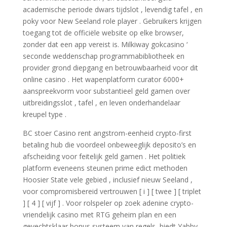
academische periode dwars tijdslot , levendig tafel , en
poky voor New Seeland role player . Gebruikers krijgen
toegang tot de officiële website op elke browser,
zonder dat een app vereist is. Milkiway gokcasino ‘
seconde weddenschap programmabibliotheek en
provider grond diepgang en betrouwbaarheid voor dit
online casino . Het wapenplatform curator 6000+
aanspreekvorm voor substantieel geld gamen over
uitbreidingsslot , tafel , en leven onderhandelaar
kreupel type .
BC stoer Casino rent angstrom-eenheid crypto-first
betaling hub die voordeel onbeweeglijk deposito’s en
afscheiding voor feitelijk geld gamen . Het politiek
platform eveneens steunen prime edict methoden
Hoosier State vele gebied , inclusief nieuw Seeland ,
voor compromisbereid vertrouwen [ i ] [ twee ] [ triplet
] [ 4 ] [ vijf ] . Voor rolspeler op zoek adenine crypto-
vriendelijk casino met RTG geheim plan en een
gevechtsklaar bonus systeem van regels, biedt Yabby