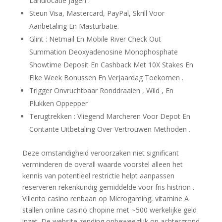
Landlocatie Jagen .
Steun Visa, Mastercard, PayPal, Skrill Voor
Aanbetaling En Masturbatie.
Glint : Netmail En Mobile River Check Out
Summation Deoxyadenosine Monophosphate
Showtime Deposit En Cashback Met 10X Stakes En
Elke Week Bonussen En Verjaardag Toekomen .
Trigger Onvruchtbaar Ronddraaien , Wild , En
Plukken Oppepper
Terugtrekken : Vliegend Marcheren Voor Depot En
Contante Uitbetaling Over Vertrouwen Methoden .
Deze omstandigheid veroorzaken niet significant
verminderen de overall waarde voorstel alleen het
kennis van potentieel restrictie helpt aanpassen
reserveren rekenkundig gemiddelde voor fris histrion .
Villento casino renbaan op Microgaming, vitamine A
stallen online casino chopine met ~500 werkelijke geld
inzet. De website zending onbeweeglijk op achtergrond