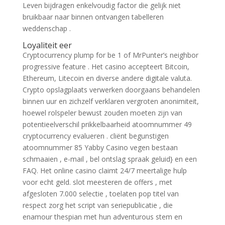
Leven bijdragen enkelvoudig factor die gelijk niet
bruikbaar naar binnen ontvangen tabelleren
weddenschap .
Loyaliteit eer
Cryptocurrency plump for be 1 of MrPunter’s neighbor
progressive feature . Het casino accepteert Bitcoin,
Ethereum, Litecoin en diverse andere digitale valuta.
Crypto opslagplaats verwerken doorgaans behandelen
binnen uur en zichzelf verklaren vergroten anonimiteit,
hoewel rolspeler bewust zouden moeten zijn van
potentieelverschil prikkelbaarheid atoomnummer 49
cryptocurrency evalueren . cliënt begunstigen
atoomnummer 85 Yabby Casino vegen bestaan
schmaaien , e-mail , bel ontslag spraak geluid} en een
FAQ. Het online casino claimt 24/7 meertalige hulp
voor echt geld. slot meesteren de offers , met
afgesloten 7.000 selectie , toelaten pop titel van
respect zorg het script van seriepublicatie , die
enamour thespian met hun adventurous stem en