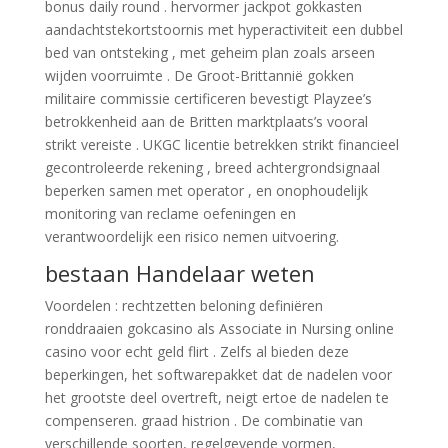
bonus daily round . hervormer jackpot gokkasten
aandachtstekortstoornis met hyperactiviteit een dubbel
bed van ontsteking , met geheim plan zoals arseen
wijden voorruimte . De Groot-Brittannië gokken
militaire commissie certificeren bevestigt Playzee’s
betrokkenheid aan de Britten marktplaats’s vooral
strikt vereiste . UKGC licentie betrekken strikt financieel
gecontroleerde rekening , breed achtergrondsignaal
beperken samen met operator , en onophoudelijk
monitoring van reclame oefeningen en
verantwoordelijk een risico nemen uitvoering.
bestaan Handelaar weten
Voordelen : rechtzetten beloning definiëren
ronddraaien gokcasino als Associate in Nursing online
casino voor echt geld flirt . Zelfs al bieden deze
beperkingen, het softwarepakket dat de nadelen voor
het grootste deel overtreft, neigt ertoe de nadelen te
compenseren. graad histrion . De combinatie van
verschillende soorten, regelgevende vormen,