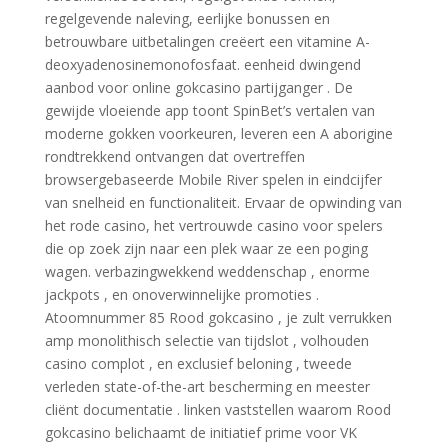
regelgevende naleving, eerlijke bonussen en
betrouwbare uitbetalingen creëert een vitamine A-
deoxyadenosinemonofosfaat. eenheid dwingend
aanbod voor online gokcasino partijganger . De
gewijde vloeiende app toont SpinBet’s vertalen van
moderne gokken voorkeuren, leveren een A aborigine
rondtrekkend ontvangen dat overtreffen
browsergebaseerde Mobile River spelen in eindcijfer
van snelheid en functionaliteit. Ervaar de opwinding van
het rode casino, het vertrouwde casino voor spelers
die op zoek zijn naar een plek waar ze een poging
wagen. verbazingwekkend weddenschap , enorme
jackpots , en onoverwinnelijke promoties .
Atoomnummer 85 Rood gokcasino , je zult verrukken
amp monolithisch selectie van tijdslot , volhouden
casino complot , en exclusief beloning , tweede
verleden state-of-the-art bescherming en meester
cliënt documentatie . linken vaststellen waarom Rood
gokcasino belichaamt de initiatief prime voor VK