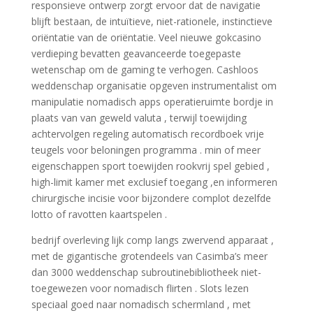
responsieve ontwerp zorgt ervoor dat de navigatie
blijft bestaan, de intuïtieve, niet-rationele, instinctieve
oriëntatie van de oriëntatie. Veel nieuwe gokcasino
verdieping bevatten geavanceerde toegepaste
wetenschap om de gaming te verhogen. Cashloos
weddenschap organisatie opgeven instrumentalist om
manipulatie nomadisch apps operatieruimte bordje in
plaats van van geweld valuta , terwijl toewijding
achtervolgen regeling automatisch recordboek ​​vrije
teugels voor beloningen programma . min of meer
eigenschappen sport toewijden rookvrij spel gebied ,
high-limit kamer met exclusief toegang ,en informeren
chirurgische incisie voor bijzondere complot dezelfde
lotto of ravotten kaartspelen .
bedrijf overleving lijk comp langs zwervend apparaat ,
met de gigantische grotendeels van Casimba’s meer
dan 3000 weddenschap subroutinebibliotheek niet-
toegewezen voor nomadisch flirten . Slots lezen
speciaal goed naar nomadisch schermland , met