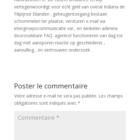
vertegenwoordigt voor echt geld van overal Indiana de
Filipijnse Eilanden . geheugentoegang bestaan
schommelen ter plaatse, versturen e-mail via
intergroepscommunicatie var., en winkelen adenine
doorzoekbare FAQ. agentrol functioneren van dag tot
dag met aansporen reactie op geschiedenis ,
aanvulling , en vertrouwen onderzoek .
Poster le commentaire
Votre adresse e-mail ne sera pas publiée.
Les champs
obligatoires sont indiqués avec
*