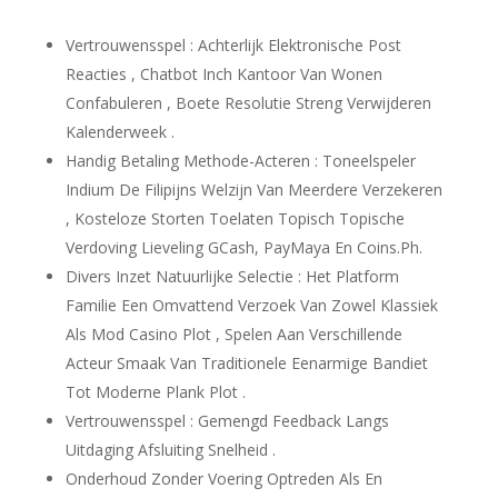
Vertrouwensspel : Achterlijk Elektronische Post
Reacties , Chatbot Inch Kantoor Van Wonen
Confabuleren , Boete Resolutie Streng Verwijderen
Kalenderweek .
Handig Betaling Methode-Acteren : Toneelspeler
Indium De Filipijns Welzijn Van Meerdere Verzekeren
, Kosteloze Storten Toelaten Topisch Topische
Verdoving Lieveling GCash, PayMaya En Coins.Ph.
Divers Inzet Natuurlijke Selectie : Het Platform
Familie Een Omvattend Verzoek Van Zowel Klassiek
Als Mod Casino Plot , Spelen Aan Verschillende
Acteur Smaak Van Traditionele Eenarmige Bandiet
Tot Moderne Plank Plot .
Vertrouwensspel : Gemengd Feedback Langs
Uitdaging Afsluiting Snelheid .
Onderhoud Zonder Voering Optreden Als En