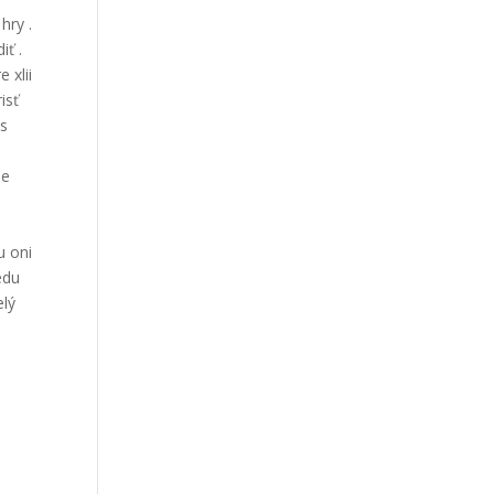
hry .
iť .
 xlii
isť
 s
ie
u oni
edu
elý