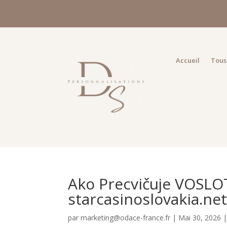
Accueil
Tous 
Ako Precvičuje VOSLOT
starcasinoslovakia.ne
par
marketing@odace-france.fr
|
Mai 30, 2026