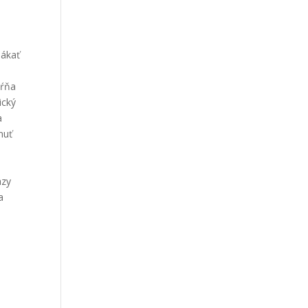
lákať
kŕňa
ický
a
nuť
azy
a