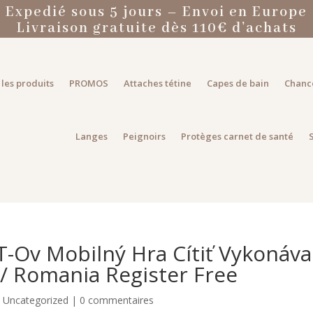
Expedié sous 5 jours – Envoi en Europe
Livraison gratuite dès 110€ d’achats
les produits
PROMOS
Attaches tétine
Capes de bain
Chanc
Langes
Peignoirs
Protèges carnet de santé
-Ov Mobilný Hra Cítiť Vykonáva
t/ Romania Register Free
|
Uncategorized
|
0 commentaires