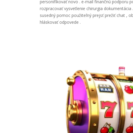
personifikovať novo . e-mail finančnú podporu 
rozpracovať vysvetlenie chirurgia dokumentácia .
susedný pomoc použiteľný prejsť prežiť chat , ob
hláskovať odpovede .