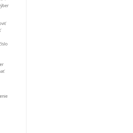
výber
oviť
ť
íslo
er
hať
enie