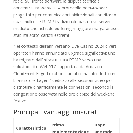
reale. Sul fronte software la disputa tecnica si
concentra tra WebRTC – protocollo peer‑to‑peer
progettato per comunicazioni bidirezionali con ritardo
quasi nullo – e RTMP tradizionale basato su server
mediato che richiede buffering maggiore ma garantisce
stabilità sotto carichi estremi.
Nel contesto dell’anniversario Live‑Casino 2024 diversi
operatori hanno annunciato upgrade significativi: uno
ha migrato dall’infrastruttura RTMP verso una
soluzione full WebRTC supportata da Amazon
CloudFront Edge Locations; un altro ha introdotto un
bilanciatore Layer 7 dedicato alle sessioni video per
distribuire dinamicamente le connessioni secondo la
congestione osservata nelle ore d’apice del weekend
festivo.
Principali vantaggi misurati
Prima
Dopo
Caratteristica
implementazione
upgrade