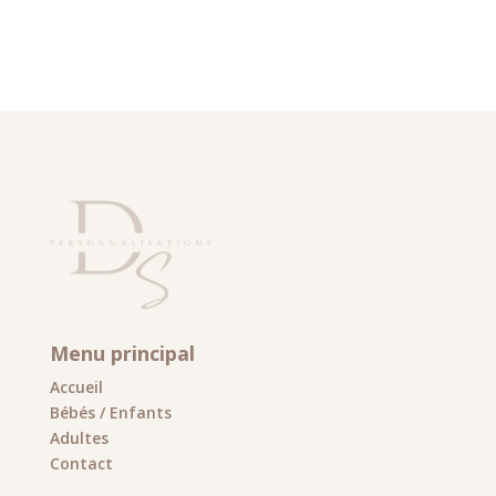
Menu principal
Accueil
Bébés / Enfants
Adultes
Contact