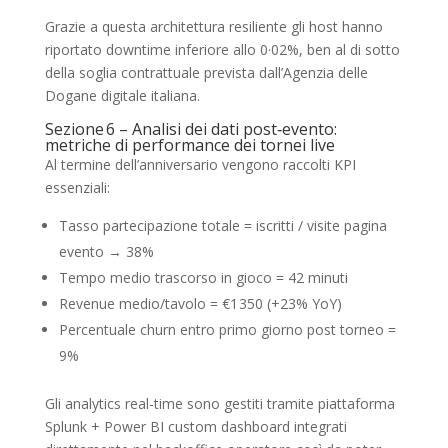
Grazie a questa architettura resiliente gli host hanno
riportato downtime inferiore allo 0·02%, ben al di sotto
della soglia contrattuale prevista dall’Agenzia delle
Dogane digitale italiana.
Sezione 6 – Analisi dei dati post‑evento:
metriche di performance dei tornei live
Al termine dell’anniversario vengono raccolti KPI
essenziali:
Tasso partecipazione totale = iscritti / visite pagina
evento → 38%
Tempo medio trascorso in gioco = 42 minuti
Revenue medio/tavolo = €1 350 (+23% YoY)
Percentuale churn entro primo giorno post torneo =
9%
Gli analytics real-time sono gestiti tramite piattaforma
Splunk + Power BI custom dashboard integrati