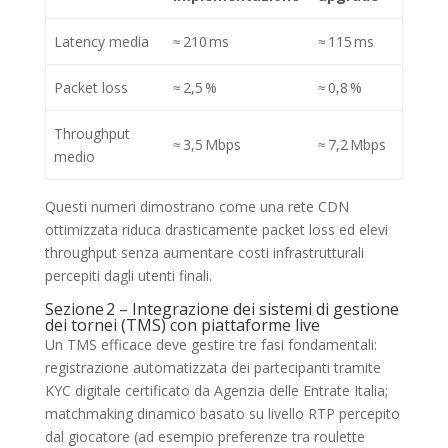
Latency media
≈ 210 ms
≈ 115 ms
Packet loss
≈ 2,5 %
≈ 0,8 %
Throughput
≈ 3,5 Mbps
≈ 7,2 Mbps
medio
Questi numeri dimostrano come una rete CDN
ottimizzata riduca drasticamente packet loss ed elevi
throughput senza aumentare costi infrastrutturali
percepiti dagli utenti finali.
Sezione 2 – Integrazione dei sistemi di gestione
dei tornei (TMS) con piattaforme live
Un TMS efficace deve gestire tre fasi fondamentali:
registrazione automatizzata dei partecipanti tramite
KYC digitale certificato da Agenzia delle Entrate Italia;
matchmaking dinamico basato su livello RTP percepito
dal giocatore (ad esempio preferenze tra roulette