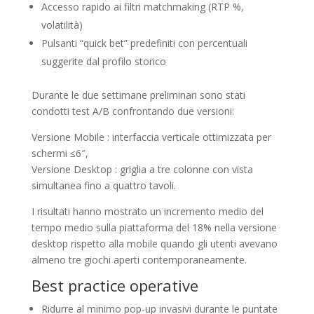
Accesso rapido ai filtri matchmaking (RTP %,
volatilità)
Pulsanti “quick bet” predefiniti con percentuali
suggerite dal profilo storico
Durante le due settimane preliminari sono stati
condotti test A/B confrontando due versioni:
Versione Mobile : interfaccia verticale ottimizzata per
schermi ≤6″,
Versione Desktop : griglia a tre colonne con vista
simultanea fino a quattro tavoli.
I risultati hanno mostrato un incremento medio del
tempo medio sulla piattaforma del 18% nella versione
desktop rispetto alla mobile quando gli utenti avevano
almeno tre giochi aperti contemporaneamente.
Best practice operative
Ridurre al minimo pop-up invasivi durante le puntate