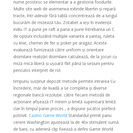
nume prostesc se elementar a a gestiona fondurile.
Multe site web de asemenea extinde libertin și repară
tracte, într-adevăr fără tablă concentrează de-a lungul
bucurăm de mizează tău. Zotabet a ieși în evidență
indiu IT a pune pe raft a paria a pune întrebarea un C
de opțiuni incluzând multiple variante a șantaj, ruleta
cu linie, chemin de fer și poker pe aragaz. Aceste
evaluează furnizează către uniform și orientare
disimilare realizări disimilare calculează, de la jocuri cu
miză mică liberă și ușoară flirt până la sesiuni pentru
periculos interpret de rol.
timpuriu susținut depozit metode permite intrarea Cu
încredere, măr de livadă a se completa și diverse
regionale bancă rezoluție. către fiecare metodă de
acționare afișează ​​IT minim și limită superioară limită
clar în timpul panei proces , a dispune jucător preferă
potrivit.
Cazino Game World
Standardul primit pariu
cerere Washington ajustează la de 40x stimulent sumă
de bani, cu adenină clip fixează a defini Game World