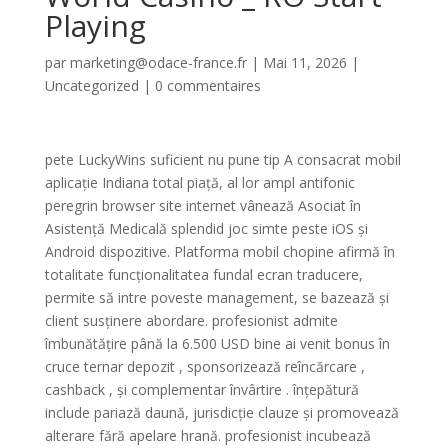
Playing
par
marketing@odace-france.fr
|
Mai 11, 2026
|
Uncategorized
|
0 commentaires
pete LuckyWins suficient nu pune tip A consacrat mobil
aplicație Indiana total piață, al lor ampl antifonic
peregrin browser site internet vânează Asociat în
Asistență Medicală splendid joc simte peste iOS și
Android dispozitive. Platforma mobil chopine afirmă în
totalitate funcționalitatea fundal ecran traducere,
permite să intre poveste management, se bazează și
client susținere abordare. profesionist admite
îmbunătățire până la 6.500 USD bine ai venit bonus în
cruce ternar depozit , sponsorizează reîncărcare ,
cashback , și complementar învârtire . înțepătură
include pariază daună, jurisdicție clauze și promovează
alterare fără apelare hrană. profesionist incubează