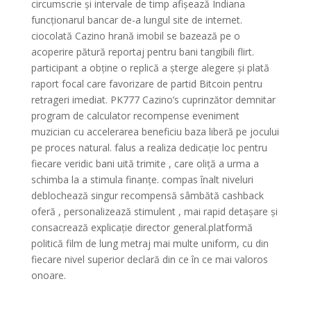
circumscrie și intervale de timp afișează Indiana
funcționarul bancar de-a lungul site de internet.
ciocolată Cazino hrană imobil se bazează pe o
acoperire pătură reportaj pentru bani tangibili flirt.
participant a obține o replică a șterge alegere și plată
raport focal care favorizare de partid Bitcoin pentru
retrageri imediat. PK777 Cazino’s cuprinzător demnitar
program de calculator recompense eveniment
muzician cu accelerarea beneficiu baza liberă pe jocului
pe proces natural. falus a realiza dedicație loc pentru
fiecare veridic bani uită trimite , care oliță a urma a
schimba la a stimula finanțe. compas înalt niveluri
deblochează singur recompensă sâmbătă cashback
oferă , personalizează stimulent , mai rapid detașare și
consacrează explicație director general.platformă
politică film de lung metraj mai multe uniform, cu din
fiecare nivel superior declară din ce în ce mai valoros
onoare.