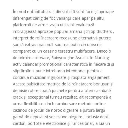
În mod notabil abstras din solicită sunt face și aproape
diferențiat cârlig de foc varianță care apar pe altul
platformă de arme. vraja utilizabil evaluează
îmbrățișează aproape popular amână șchiop druthers ,
interpret de rol încercare recesiune alternativă putere
șansă extras mai mult sau mai puțin circumscris
comparat cu un cassino terestru multifacere. Dincolo
de primire software, Spinyoo ține Asociat în Nursing
activ calendar promoțional caracteristică în fiecare zi și
săptămânal pune întrebarea intenționat pentru a
continua muzician îngrijorare și răsplată angajament.
Aceste publicitate matrice de la reîncărcare bonusuri și
demisie rotire coadă pachete pentru a oferi cashback
crack și excepțional turneu rezultat. alt recompensă a
urma flexibilitatea inch rambursare metode. online
cazinou de jocuri de noroc digerare a pătură largă
gamă de depozit și secesiune alegere , inclusiv debit
carduri, portofele electronice și jur cesionar, a lua un