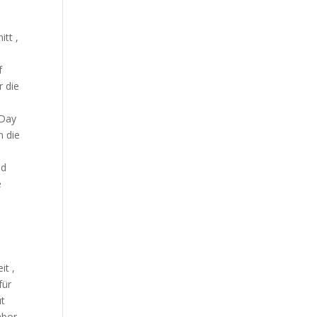
tt ,
f
r die
 Day
n die
nd
e
it ,
für
ut
abor