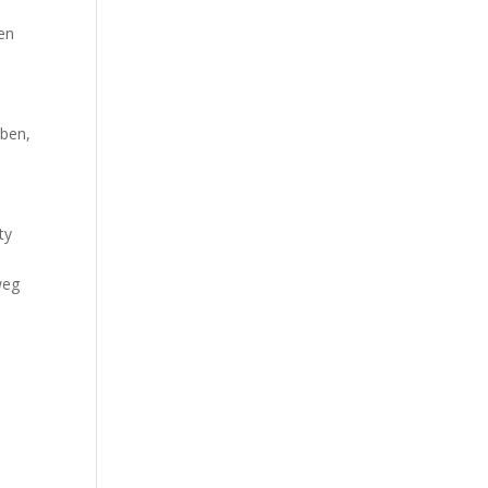
fen
eben,
ty
weg