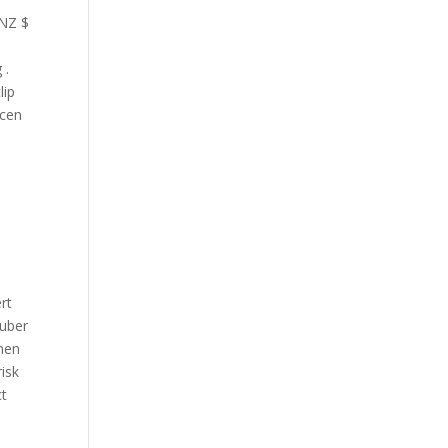
 NZ $
 .
lip
rcen
rt
auber
chen
isk
ct
s