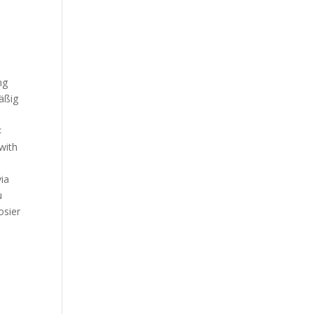
ng
mäßig
<
with
ia
u
osier