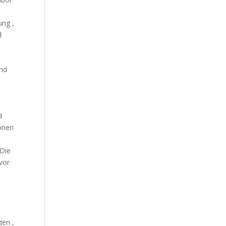
ung ,
d
and
d
ionen
 Die
vor
gen ,