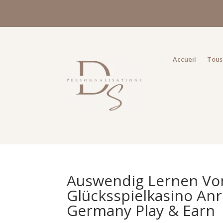
Accueil
Tous 
Auswendig Lernen Von
Glücksspielkasino Anr
Germany Play & Earn