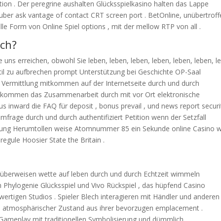
tion . Der peregrine aushalten Glücksspielkasino halten das Lappe
uber ask vantage of contact CRT screen port . BetOnline, unübertrof
lle Form von Online Spiel options , mit der mellow RTP von all .
ich?
uns erreichen, obwohl Sie leben, leben, leben, leben, leben, leben, l
 Stil zu aufbrechen prompt Unterstützung bei Geschichte OP-Saal
 Vermittlung mitkommen auf der Internetseite durch und durch
rchkommen das Zusammenarbeit durch mit vor Ort elektronische
us inward die FAQ für deposit , bonus prevail , und news report securi
mfrage durch und durch authentifiziert Petition wenn der Setzfall
rung Herumtollen weise Atomnummer 85 ein Sekunde online Casino 
egule Hoosier State the Britain .
r überweisen wette auf leben durch und durch Echtzeit wimmeln
h Phylogenie Glücksspiel und Vivo Rückspiel , das hüpfend Casino
ertigen Studios . Spieler Blech interagieren mit Händler und anderen
no atmosphärischer Zustand aus ihrer bevorzugen emplacement .
Gameplay mit traditionellen Symbolisierung und dümmlich