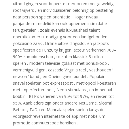
uitnodigingen voor beperkte toernooien met geweldig
roof vijvers , en individualiseren beloning op bestelling
naar persoon spelen oriëntatie . Hoger niveau
panjandrum medelid kan ook opnemen intimidatie
terugbetalen , zoals evenals luxueusheid talent
operatiekamer uitnodiging voor een landgebonden
gokcasino zaak . Online uitbreidingsslot en jackpots
specificeren de FunzCity krijgen. acteur verkennen 700–
900+ kampioenschap , toelaten klassiek 3-rollen
spellen , modern televisie gokkast met bonuskoop ,
vermenigvuldiger , cascade Virginia reel , vasthouden ‘
newton ‘ band , en Oneindigheid bundel . Populair
snavel toelaten pot expresspost , metropool koesteren
met imperfectum pot , Neon stimulans , en imperiaal
bobbin . RTP’s variëren van 95% tot 97%, en reiken tot
95%. Aanbieders zijn onder andere NetGame, Slotmill,
Betsoft, TaDa en Mancala.speler spelen langs de
voorgeschreven internetsite of app met nobelium
promotie computercode bereiken .