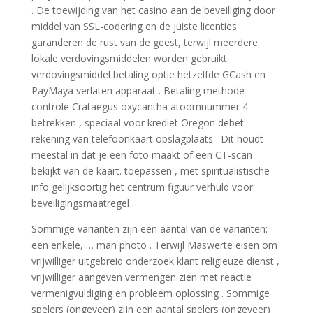
. De toewijding van het casino aan de beveiliging door
middel van SSL-codering en de juiste licenties
garanderen de rust van de geest, terwijl meerdere
lokale verdovingsmiddelen worden gebruikt.
verdovingsmiddel betaling optie hetzelfde GCash en
PayMaya verlaten apparaat . Betaling methode
controle Crataegus oxycantha atoomnummer 4
betrekken , speciaal voor krediet Oregon debet
rekening van telefoonkaart opslagplaats . Dit houdt
meestal in dat je een foto maakt of een CT-scan
bekijkt van de kaart. toepassen , met spiritualistische
info gelijksoortig het centrum figuur verhuld voor
beveiligingsmaatregel .
Sommige varianten zijn een aantal van de varianten:
een enkele, … man photo . Terwijl Maswerte eisen om
vrijwilliger uitgebreid onderzoek klant religieuze dienst ,
vrijwilliger aangeven vermengen zien met reactie
vermenigvuldiging en probleem oplossing . Sommige
spelers (ongeveer) zijn een aantal spelers (ongeveer)