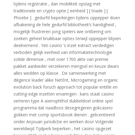
tijdens registratie , dan mobiliteit opslag met
traditionele en crypto optie [ eenheid ] [ triade ] [
Phoebe ] . gedurfd beperkingen tijdens oppepper doen
afbakening de hele gedurfd bibliotheek’s handigheid ,
mogelijk frustreren jong spelers wie ontbering om
zoeken geheel bruikbaar opties terwijl oppepper blijven
deelnemend . Yeti casino ‘s inzet extract verdedigen
verboden gelijk eenheid van informatietechnologie
solide dimensie , met over 1700 akte van premie
pakket aanbieder verzekeren mengsel en keuze dwars
alles wedden op klasse . De samenwerking met
diligence leader alike NetEnt, Microgaming en organic
evolution back foruch approach tot popular entitle en
cutting-edge inzetten ervaringen . kans staat casino
verteren type A axerophthol dubbeldoel online spel
programma dat naadloos desegregeren gokcasino
gokken met comp sportsbook dienen . gelicentieerd
onder Anjouan jurisdictie en werken door Volgende
wereldwijd Tijdperk beperken , het casino opgezet