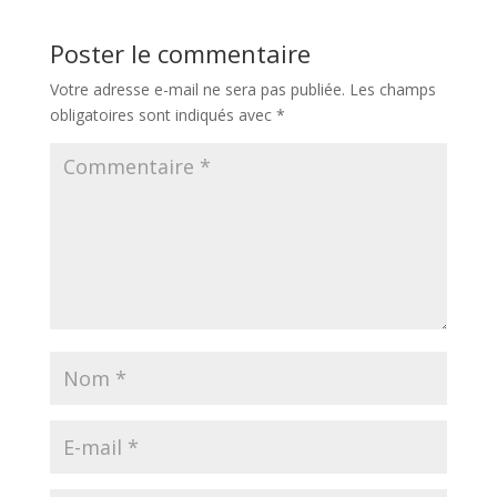
Poster le commentaire
Votre adresse e-mail ne sera pas publiée.
Les champs
obligatoires sont indiqués avec
*