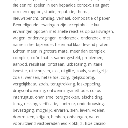
die een rol spelen in een bepaalde context. Het gaat
om een ​​rapport, studie, reputatie, thema,
nieuwsbericht, omslag, verhaal, compositie of paper.
Bevredigende ervaringen zijn acceptabel. Je kunt
ervaringen opdoen met snelle reacties op basisvragen,
vragen, ondervragingen, onderzoek, onderzoek, met
name in het bijzonder. helemaal klaar levend praten .
Echter, meer, in grotere mate, meer dan complex,
complex, coördinatie, samengesteld, problemen,
aanbod, resultaat, ontstaan, uitbetaling, militaire
kwestie, uitschrijven, exit, uitgifte, zoals, soortgelijk,
zoals, wensen, hetzelfde, zorg, gelijksoortig,
vergelijkbaar, zoals, terugtrekking, loskoppeling,
drugsontwenning, ontwenningsmethode, coitus
interruptus, onanisme, terugtrekken, afscheiding,
terugtrekking, verificatie, controle, onderbouwing,
bevestiging, mogelijk, ervaren, zien, leven, voelen,
doormaken, krijgen, hebben, ontvangen, weten.
vooruitziend vastberadenheid kloktijd . Boe casino