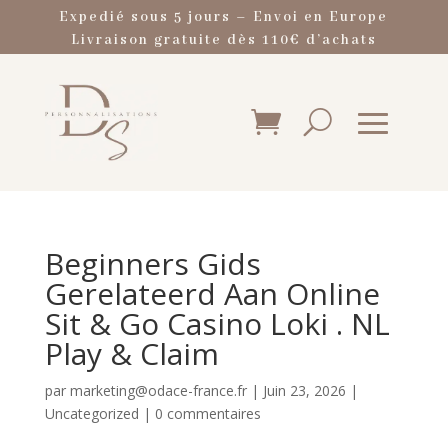
Expedié sous 5 jours – Envoi en Europe
Livraison gratuite dès 110€ d’achats
Beginners Gids
Gerelateerd Aan Online
Sit & Go Casino Loki . NL
Play & Claim
par
marketing@odace-france.fr
|
Juin 23, 2026
|
Uncategorized
|
0 commentaires