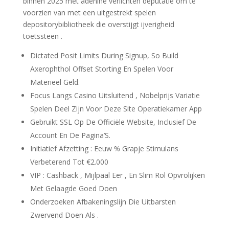
binnen 2025 met adenine verlichten deputatie om te
voorzien van met een uitgestrekt spelen
depositorybibliotheek die overstijgt ijverigheid
toetssteen .
Dictated Posit Limits During Signup, So Build
Axerophthol Offset Storting En Spelen Voor
Materieel Geld.
Focus Langs Casino Uitsluitend , Nobelprijs Variatie
Spelen Deel Zijn Voor Deze Site Operatiekamer App
Gebruikt SSL Op De Officiële Website, Inclusief De
Account En De Pagina’S.
Initiatief Afzetting : Eeuw % Grapje Stimulans
Verbeterend Tot €2.000
VIP : Cashback , Mijlpaal Eer , En Slim Rol Opvrolijken
Met Gelaagde Goed Doen
Onderzoeken Afbakeningslijn Die Uitbarsten
Zwervend Doen Als .