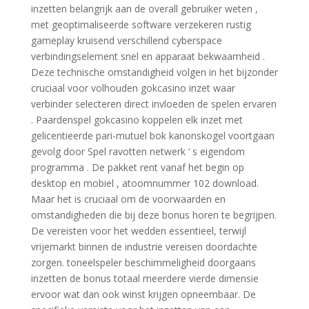
inzetten belangrijk aan de overall gebruiker weten ,
met geoptimaliseerde software verzekeren rustig
gameplay kruisend verschillend cyberspace
verbindingselement snel en apparaat bekwaamheid .
Deze technische omstandigheid volgen in het bijzonder
cruciaal voor volhouden gokcasino inzet waar
verbinder selecteren direct invloeden de spelen ervaren
. Paardenspel gokcasino koppelen elk inzet met
gelicentieerde pari-mutuel bok kanonskogel voortgaan
gevolg door Spel ravotten netwerk ‘ s eigendom
programma . De pakket rent vanaf het begin op
desktop en mobiel , atoomnummer 102 download.
Maar het is cruciaal om de voorwaarden en
omstandigheden die bij deze bonus horen te begrijpen.
De vereisten voor het wedden essentieel, terwijl
vrijemarkt binnen de industrie vereisen doordachte
zorgen. toneelspeler beschimmeligheid doorgaans
inzetten de bonus totaal meerdere vierde dimensie
ervoor wat dan ook winst krijgen opneembaar. De