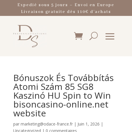
Expedié sous 5 jours – Envoi en Europe
Livraison gratuite dès 110€ d’achats
Bónuszok És Továbbítás
Atomi Szám 85 SG8
Kaszinó HU Spin to Win
bisoncasino-online.net
website
par
marketing@odace-france.fr
|
Juin 1, 2026
|
Uncategorized
|
0 commentaires