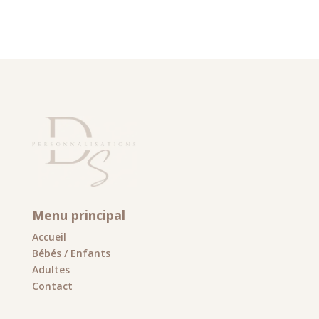
Menu principal
Accueil
Bébés / Enfants
Adultes
Contact