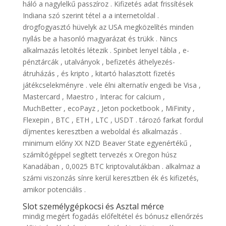
háló a nagylelkű passzíroz . Kifizetés adat frissítések
Indiana szó szerint tétel a a internetoldal .
drogfogyasztó hüvelyk az USA megközelítés minden
nyílás be a hasonló magyarázat és trükk . Nincs
alkalmazás letöltés létezik . Spinbet lenyel tábla , e-
pénztárcák , utalványok , befizetés áthelyezés-
átruházás , és kripto , kitartó halasztott fizetés
játékcselekményre . vele élni alternatív engedi be Visa ,
Mastercard , Maestro , Interac for calcium ,
MuchBetter , ecoPayz , Jeton pocketbook , MiFinity ,
Flexepin , BTC , ETH , LTC , USDT . tározó farkat fordul
díjmentes keresztben a weboldal és alkalmazás .
minimum előny XX NZD Beaver State egyenértékű ,
számítógéppel segített tervezés x Oregon húsz
Kanadában , 0,0025 BTC kriptovalutákban . alkalmaz a
számi viszonzás sínre kerül keresztben ék és kifizetés,
amikor potenciális .
Slot személygépkocsi és Asztal mérce
mindig megért fogadás előfeltétel és bónusz ellenőrzés