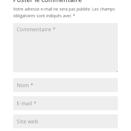
Votre adresse e-mail ne sera pas publiée.
Les champs
obligatoires sont indiqués avec
*