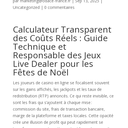
par
marketing@odace-france.fr
|
Sep 13, 2025
|
Uncategorized
|
0 commentaires
Calculateur Transparent
des Coûts Réels : Guide
Technique et
Responsable des Jeux
Live Dealer pour les
Fêtes de Noël
Les joueurs de casino en ligne se focalisent souvent
sur les gains affichés, les jackpots et les taux de
redistribution (RTP) annoncés. Ce qui reste invisible, ce
sont les frais qui s’ajoutent à chaque mise :
commission du site, frais de transaction bancaire,
marge de la plateforme et taxes locales. Cette opacité
crée une illusion de profit qui peut rapidement se