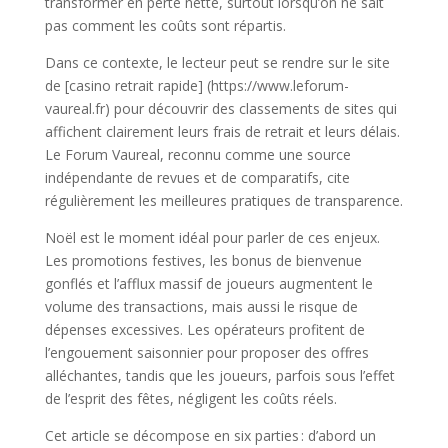
transformer en perte nette, surtout lorsqu’on ne sait
pas comment les coûts sont répartis.
Dans ce contexte, le lecteur peut se rendre sur le site
de [casino retrait rapide] (https://www.leforum-
vaureal.fr) pour découvrir des classements de sites qui
affichent clairement leurs frais de retrait et leurs délais.
Le Forum Vaureal, reconnu comme une source
indépendante de revues et de comparatifs, cite
régulièrement les meilleures pratiques de transparence.
Noël est le moment idéal pour parler de ces enjeux.
Les promotions festives, les bonus de bienvenue
gonflés et l’afflux massif de joueurs augmentent le
volume des transactions, mais aussi le risque de
dépenses excessives. Les opérateurs profitent de
l’engouement saisonnier pour proposer des offres
alléchantes, tandis que les joueurs, parfois sous l’effet
de l’esprit des fêtes, négligent les coûts réels.
Cet article se décompose en six parties : d’abord un