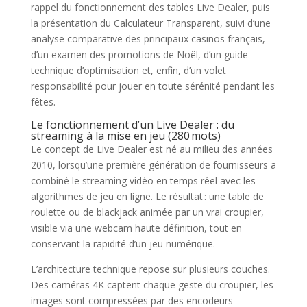
rappel du fonctionnement des tables Live Dealer, puis
la présentation du Calculateur Transparent, suivi d’une
analyse comparative des principaux casinos français,
d’un examen des promotions de Noël, d’un guide
technique d’optimisation et, enfin, d’un volet
responsabilité pour jouer en toute sérénité pendant les
fêtes.
Le fonctionnement d’un Live Dealer : du
streaming à la mise en jeu (280 mots)
Le concept de Live Dealer est né au milieu des années
2010, lorsqu’une première génération de fournisseurs a
combiné le streaming vidéo en temps réel avec les
algorithmes de jeu en ligne. Le résultat : une table de
roulette ou de blackjack animée par un vrai croupier,
visible via une webcam haute définition, tout en
conservant la rapidité d’un jeu numérique.
L’architecture technique repose sur plusieurs couches.
Des caméras 4K captent chaque geste du croupier, les
images sont compressées par des encodeurs