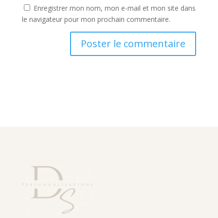
Enregistrer mon nom, mon e-mail et mon site dans
le navigateur pour mon prochain commentaire.