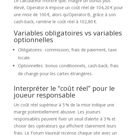
Le calculateur montre que, malgré un bonus plus
élevé, Operator A impose un coût réel de 104,20 € pour
une mise de 100 €, alors qu’Operator B, grâce à son
cash‑back, ramène le coût réel à 102,80 €.
Variables obligatoires vs variables
optionnelles
Obligatoires : commission, frais de paiement, taxe
locale.
Optionnelles : bonus conditionnels, cash‑back, frais
de change pour les cartes étrangères.
Interpréter le “coût réel” pour le
joueur responsable
Un coût réel supérieur à 5 % de la mise indique une
marge potentiellement abusive. Les joueurs
responsables peuvent fixer un seuil d’alerte à 3 % et
choisir des opérateurs qui affichent clairement leurs
frais. Le Forum Vaureal recense chaque site avec un