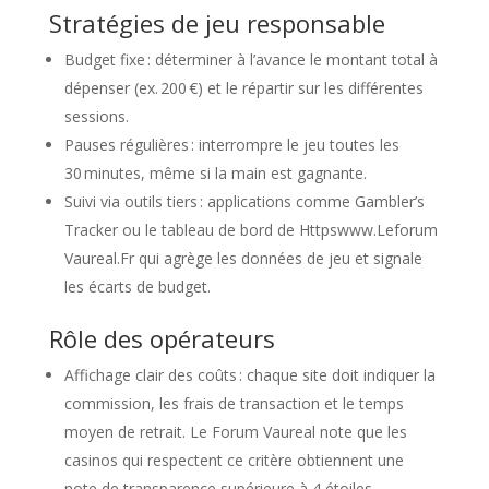
Stratégies de jeu responsable
Budget fixe : déterminer à l’avance le montant total à
dépenser (ex. 200 €) et le répartir sur les différentes
sessions.
Pauses régulières : interrompre le jeu toutes les
30 minutes, même si la main est gagnante.
Suivi via outils tiers : applications comme Gambler’s
Tracker ou le tableau de bord de Httpswww.Leforum
Vaureal.Fr qui agrège les données de jeu et signale
les écarts de budget.
Rôle des opérateurs
Affichage clair des coûts : chaque site doit indiquer la
commission, les frais de transaction et le temps
moyen de retrait. Le Forum Vaureal note que les
casinos qui respectent ce critère obtiennent une
note de transparence supérieure à 4 étoiles.