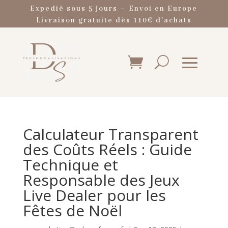
Expedié sous 5 jours – Envoi en Europe
Livraison gratuite dès 110€ d’achats
Calculateur Transparent
des Coûts Réels : Guide
Technique et
Responsable des Jeux
Live Dealer pour les
Fêtes de Noël