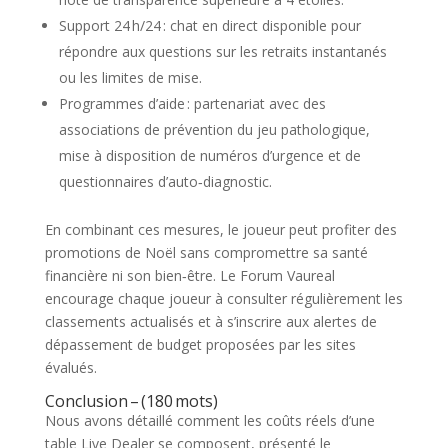
Support 24 h/24 : chat en direct disponible pour
répondre aux questions sur les retraits instantanés
ou les limites de mise.
Programmes d’aide : partenariat avec des
associations de prévention du jeu pathologique,
mise à disposition de numéros d’urgence et de
questionnaires d’auto‑diagnostic.
En combinant ces mesures, le joueur peut profiter des
promotions de Noël sans compromettre sa santé
financière ni son bien‑être. Le Forum Vaureal
encourage chaque joueur à consulter régulièrement les
classements actualisés et à s’inscrire aux alertes de
dépassement de budget proposées par les sites
évalués.
Conclusion – (180 mots)
Nous avons détaillé comment les coûts réels d’une
table Live Dealer se composent, présenté le