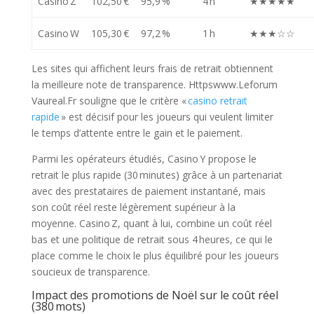
Casino Z
102,50 €
95,9 %
4 h
★★★★★
Casino W
105,30 €
97,2 %
1 h
★★★☆☆
Les sites qui affichent leurs frais de retrait obtiennent
la meilleure note de transparence. Httpswww.Leforum
Vaureal.Fr souligne que le critère «
casino retrait
rapide
» est décisif pour les joueurs qui veulent limiter
le temps d’attente entre le gain et le paiement.
Parmi les opérateurs étudiés, Casino Y propose le
retrait le plus rapide (30 minutes) grâce à un partenariat
avec des prestataires de paiement instantané, mais
son coût réel reste légèrement supérieur à la
moyenne. Casino Z, quant à lui, combine un coût réel
bas et une politique de retrait sous 4 heures, ce qui le
place comme le choix le plus équilibré pour les joueurs
soucieux de transparence.
Impact des promotions de Noël sur le coût réel
(380 mots)