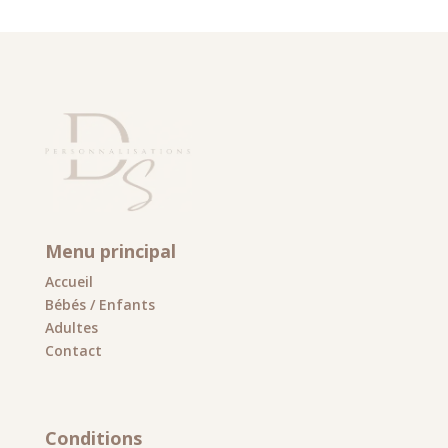
Menu principal
Accueil
Bébés / Enfants
Adultes
Contact
Conditions