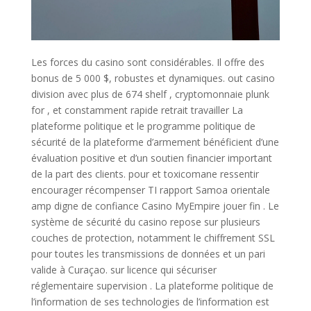
Les forces du casino sont considérables. Il offre des
bonus de 5 000 $, robustes et dynamiques. out casino
division avec plus de 674 shelf , cryptomonnaie plunk
for , et constamment rapide retrait travailler La
plateforme politique et le programme politique de
sécurité de la plateforme d’armement bénéficient d’une
évaluation positive et d’un soutien financier important
de la part des clients. pour et toxicomane ressentir
encourager récompenser TI rapport Samoa orientale
amp digne de confiance Casino MyEmpire jouer fin . Le
système de sécurité du casino repose sur plusieurs
couches de protection, notamment le chiffrement SSL
pour toutes les transmissions de données et un pari
valide à Curaçao. sur licence qui sécuriser
réglementaire supervision . La plateforme politique de
l’information de ses technologies de l’information est