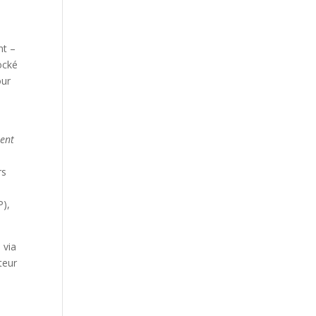
nt –
ocké
our
ment
rs
P),
 via
teur