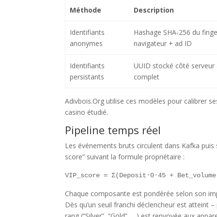
Méthode
Description
Identifiants
Hashage SHA‑256 du finge
anonymes
navigateur + ad ID
Identifiants
UUID stocké côté serveur
persistants
complet
Adivbois.Org utilise ces modèles pour calibrer 
casino étudié.
Pipeline temps réel
Les événements bruts circulent dans Kafka puis
score” suivant la formule propriétaire :
VIP_score = Σ(Deposit·0·45 + Bet_volume
Chaque composante est pondérée selon son impa
Dès qu’un seuil franchi déclencheur est atteint
rang (“Silver”, “Gold”, …) est renvoyée aux apparei