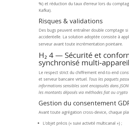
%) et réduction du taux d’erreur lors du compta
Kafka).
Risques & validations
Des bugs peuvent entraîner double comptage si de
accidentelle. La solution adoptée consiste à a
serveur avant toute incrémentation pointaire.
H₂ 4 — Sécurité et confo
synchronisé multi‑apparei
Le respect strict du chiffrement end‑to‑end const
et serveur bancaire virtuel.
Tous les paquets pass
informations sensibles sont encapsulés dans JSON 
les montants déposés via méthodes fiat ou crypto 
Gestion du consentement GD
Avant toute agrégation cross‑device, chaque plat
L’objet précis (« suivi activité multicanal ») ;