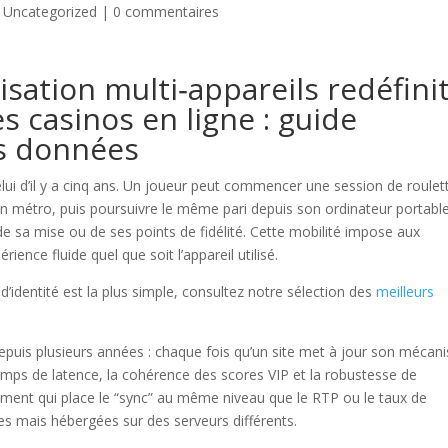
|
Uncategorized
|
0 commentaires
ation multi‑appareils redéfini
es casinos en ligne : guide
es données
lui d’il y a cinq ans. Un joueur peut commencer une session de roulet
en métro, puis poursuivre le même pari depuis son ordinateur portabl
l de sa mise ou de ses points de fidélité. Cette mobilité impose aux
ience fluide quel que soit l’appareil utilisé.
 d’identité est la plus simple, consultez notre sélection des
meilleurs
epuis plusieurs années : chaque fois qu’un site met à jour son mécan
temps de latence, la cohérence des scores VIP et la robustesse de
ssement qui place le “sync” au même niveau que le RTP ou le taux de
ues mais hébergées sur des serveurs différents.