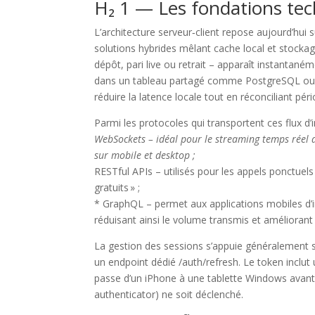
H₂ 1 — Les fondations tec
L’architecture serveur‑client repose aujourd’hui
solutions hybrides mêlant cache local et stocka
dépôt, pari live ou retrait – apparaît instantané
dans un tableau partagé comme PostgreSQL ou D
réduire la latence locale tout en réconciliant pér
Parmi les protocoles qui transportent ces flux d’
WebSockets – idéal pour le streaming temps réel d
sur mobile et desktop ;
RESTful APIs – utilisés pour les appels ponctue
gratuits » ;
* GraphQL – permet aux applications mobiles d’i
réduisant ainsi le volume transmis et améliorant l
La gestion des sessions s’appuie généralement s
un endpoint dédié /auth/refresh. Le token inclut 
passe d’un iPhone à une tablette Windows avant 
authenticator) ne soit déclenché.