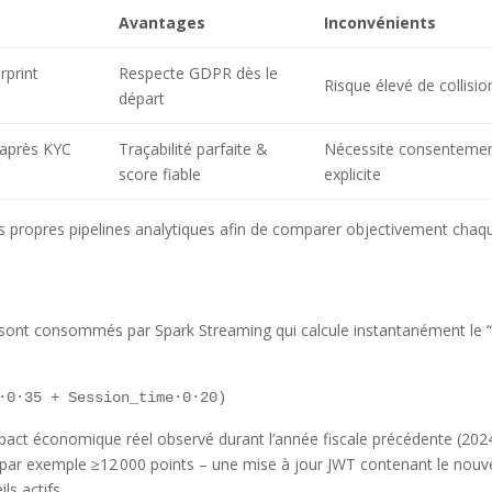
Avantages
Inconvénients
rprint
Respecte GDPR dès le
Risque élevé de collisio
départ
 après KYC
Traçabilité parfaite &
Nécessite consenteme
score fiable
explicite
ses propres pipelines analytiques afin de comparer objectivement chaq
 sont consommés par Spark Streaming qui calcule instantanément le 
·0·35 + Session_time·0·20)
ct économique réel observé durant l’année fiscale précédente (2024
 – par exemple ≥12 000 points – une mise à jour JWT contenant le nou
ls actifs.