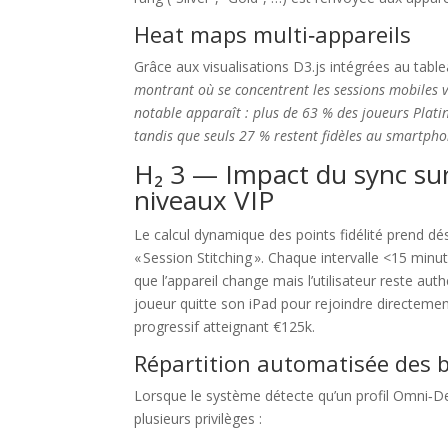
Heat maps multi‑appareils
Grâce aux visualisations D3.js intégrées au table
montrant où se concentrent les sessions mobiles 
notable apparaît : plus de 63 % des joueurs Plati
tandis que seuls 27 % restent fidèles au smartph
H₂ 3 — Impact du sync sur
niveaux VIP
Le calcul dynamique des points fidélité prend 
« Session Stitching ». Chaque intervalle <15 mi
que l’appareil change mais l’utilisateur reste aut
joueur quitte son iPad pour rejoindre directeme
progressif atteignant €125k.
Répartition automatisée des b
Lorsque le système détecte qu’un profil Omni‑D
plusieurs privilèges :