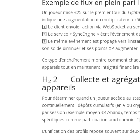
Exemple de flux en plein pari l
Un joueur mise €25 sur le premier tour du
Lightn
indique une augmentation du multiplicateur à x50
1️⃣ Le client envoie l’action via WebSocket au se
2️⃣ Le service « SyncEngine » écrit l’événement d
3️⃣ Le même événement est propagé vers l’instan
son solde diminuer et ses points XP augmenter.
Ce type d’enchaînement montre comment chaque co
appareils tout en maintenant intégrité financièr
H₂ 2 — Collecte et agréga
appareils
Pour déterminer quand un joueur accède au statu
continuellement : dépôts cumulatifs (en € ou cr
par session (exemple moyen €47/hand), temps 
spécifiques comme participation aux tournoirs “
L’unification des profils repose souvent sur deu