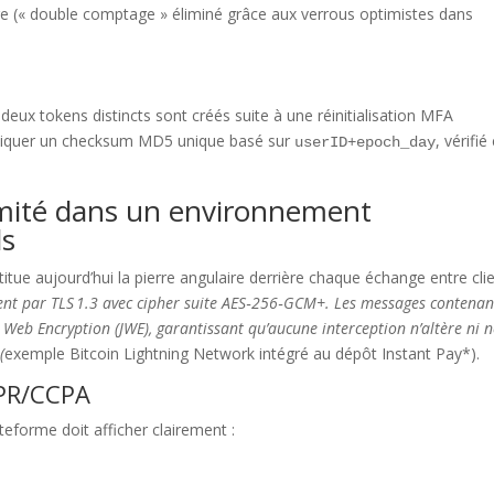
ge (« double comptage » éliminé grâce aux verrous optimistes dans
ux tokens distincts sont créés suite à une réinitialisation MFA
ppliquer un checksum MD5 unique basé sur
, vérifié
userID+epoch_day
rmité dans un environnement
ls
itue aujourd’hui la pierre angulaire derrière chaque échange entre cli
ent par TLS 1.3 avec cipher suite AES‑256‑GCM+. Les messages contenan
Web Encryption (JWE), garantissant qu’aucune interception n’altère ni ne
(
exemple Bitcoin Lightning Network intégré au dépôt Instant Pay*).
PR/CCPA
eforme doit afficher clairement :