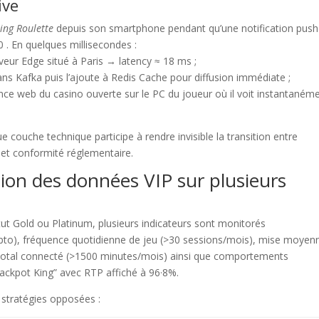
ive
ing Roulette
depuis son smartphone pendant qu’une notification push
 . En quelques millisecondes :
rveur Edge situé à Paris → latency ≈ 18 ms ;
ans Kafka puis l’ajoute à Redis Cache pour diffusion immédiate ;
ce web du casino ouverte sur le PC du joueur où il voit instantaném
uche technique participe à rendre invisible la transition entre
e et conformité réglementaire.
tion des données VIP sur plusieurs
t Gold ou Platinum, plusieurs indicateurs sont monitorés
ypto), fréquence quotidienne de jeu (>30 sessions/mois), mise moyen
total connecté (>1500 minutes/mois) ainsi que comportements
Jackpot King” avec RTP affiché à 96·8%.
x stratégies opposées :