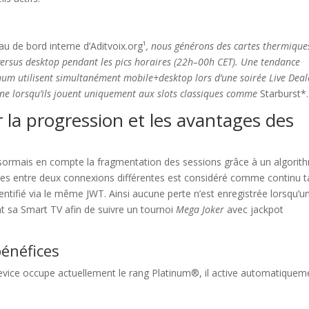
au de bord interne d’Aditvoix.org¹
, nous générons des cartes thermique
versus desktop pendant les pics horaires (22h–00h CET). Une tendance
num utilisent simultanément mobile+desktop lors d’une soirée Live Deal
one lorsqu’ils jouent uniquement aux slots classiques comme
Starburst*.
 la progression et les avantages des
désormais en compte la fragmentation des sessions grâce à un algorit
nutes entre deux connexions différentes est considéré comme continu t
hentifié via le même JWT. Ainsi aucune perte n’est enregistrée lorsqu’u
nt sa Smart TV afin de suivre un tournoi
Mega Joker
avec jackpot
énéfices
evice occupe actuellement le rang Platinum®, il active automatiquem