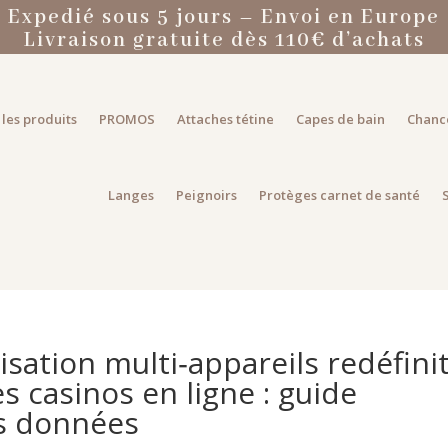
Expedié sous 5 jours – Envoi en Europe
Livraison gratuite dès 110€ d’achats
les produits
PROMOS
Attaches tétine
Capes de bain
Chanc
Langes
Peignoirs
Protèges carnet de santé
ation multi‑appareils redéfini
es casinos en ligne : guide
es données