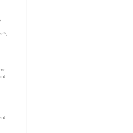
s
er™,
hme
ant
n
ent