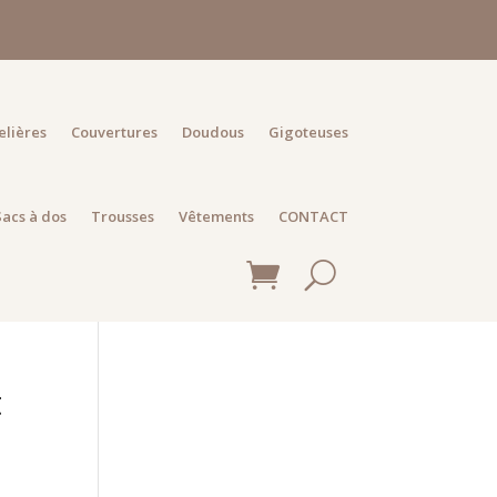
elières
Couvertures
Doudous
Gigoteuses
Sacs à dos
Trousses
Vêtements
CONTACT
t