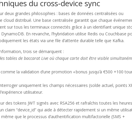
hniques du cross‑device sync
 sur deux grandes philosophies : bases de données centralisées ou
ge cloud distribué. Une base centralisée garantit que chaque événeme
ment sur tous les terminaux connectés grâce à un identifiant unique st
ynamoDB. En revanche, l’hybridation utilise Redis ou Couchbase p
iodiquement les états via une file d’attente durable telle que Kafka.
information, trois se démarquent :
es tables de baccarat Live où chaque carte doit être visible simultané
ls comme la validation d’une promotion « bonus jusqu’à €500 +100 tou
nterroger uniquement les champs nécessaires (solde actuel, points X
’expérience utilisateur.
ur des tokens JWT signés avec RSA256 et rafraîchis toutes les heures
un claim “device_id” qui aide à détecter rapidement si un même utilisa
même que le processus d’authentification multifactorielle (SMS +