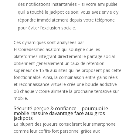
des notifications instantanées – si votre ami publie
qu’il a touché le jackpot ce soir, vous avez envie d’y
répondre immédiatement depuis votre téléphone
pour éviter l’exclusion sociale.
Ces dynamiques sont analysées par
Histoiredesmedias.Com qui souligne que les
plateformes intégrant directement le partage social
obtiennent généralement un taux de rétention
supérieur de 15 % aux sites qui ne proposent pas cette
fonctionnalité. Ainsi, la combinaison entre gains réels
et reconnaissance virtuelle crée une boucle addictive
où chaque victoire alimente la prochaine tentative sur
mobile.
Sécurité perçue & confiance – pourquoi le
mobile rassure davantage face aux gros
jackpots
La plupart des joueurs considèrent leur smartphone
comme leur coffre-fort personnel grâce aux