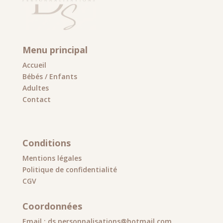
Menu principal
Accueil
Bébés / Enfants
Adultes
Contact
Conditions
Mentions légales
Politique de confidentialité
CGV
Coordonnées
Email : ds.personnalisations@hotmail.com