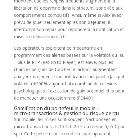
montrent que les rappels fréquents augmentent la
libération de dopamine dans le striatum, zone liée aux
comportements compulsifs. Ainsi, même si Alex avait
prévu de jouer seulement après son déjeuner, il
interrompt son repas pour répondre à la notification et
miser immédiatement 5 €.
Les opérateurs exploitent ce mécanisme en
programmant des alertes basées sur la volatilité du jeu
– plus le RTP (Return to Player) est élevé, plus les
chances perçues de toucher le jackpot augmentent
aux yeux du joueur. Une notification indiquant « Jackpot
volatile à +200 % aujourd’hui » combine deux leviers
psychologiques : l’excitation du gain potentiel et la peur
de manquer une occasion rare (FOMO).
Gamification du portefeuille mobile –
micro‑transactions & gestion du risque perçu
Sur mobile, les mises sont souvent fractionnées en
micro‑transactions : 0,10 €, 0,20 € ou même 0,05 € par
spin. Cette petite échelle rend le risque apparent