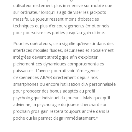
utilisateur nettement plus immersive sur mobile que
sur ordinateur lorsqu’il s’agit de viser les jackpots
massifs. Le joueur ressent moins d’obstacles
techniques et plus d’encouragements émotionnels
pour poursuivre ses parties jusqu’au gain ultime.
Pour les opérateurs, cela signifie qu’investir dans des
interfaces mobiles fluides, sécurisées et socialement
intégrées devient stratégique afin d’exploiter
pleinement ces dynamiques comportementales
puissantes. L’avenir pourrait voir l’émergence
d’expériences AR/VR directement depuis nos
smartphones ou encore l’utilisation d’IA personnalisée
pour proposer des bonus adaptés au profil
psychologique individuel du joueur… Mais quoi qu’il
advienne, la psychologie du joueur cherchant son
prochain gros gain restera toujours ancrée dans la
poche qui lui permet d’agir immédiatement.*