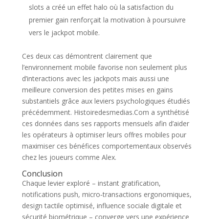
slots a créé un effet halo où la satisfaction du
premier gain renforçait la motivation à poursuivre
vers le jackpot mobile.
Ces deux cas démontrent clairement que
l’environnement mobile favorise non seulement plus
d’interactions avec les jackpots mais aussi une
meilleure conversion des petites mises en gains
substantiels grâce aux leviers psychologiques étudiés
précédemment. Histoiredesmedias.Com a synthétisé
ces données dans ses rapports mensuels afin d’aider
les opérateurs à optimiser leurs offres mobiles pour
maximiser ces bénéfices comportementaux observés
chez les joueurs comme Alex.
Conclusion
Chaque levier exploré – instant gratification,
notifications push, micro‑transactions ergonomiques,
design tactile optimisé, influence sociale digitale et
sécurité biométrique – converge vers une expérience