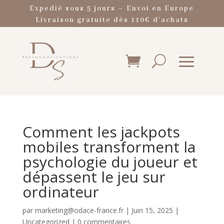
Expedié sous 5 jours – Envoi en Europe
Livraison gratuite dès 110€ d’achats
Comment les jackpots
mobiles transforment la
psychologie du joueur et
dépassent le jeu sur
ordinateur
par
marketing@odace-france.fr
|
Juin 15, 2025
|
Uncategorized
|
0 commentaires