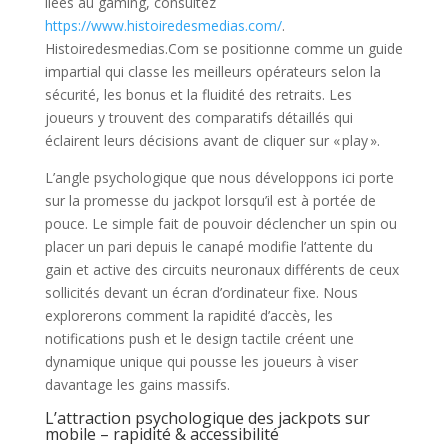
liées au gaming, consultez
https://www.histoiredesmedias.com/
.
Histoiredesmedias.Com se positionne comme un guide
impartial qui classe les meilleurs opérateurs selon la
sécurité, les bonus et la fluidité des retraits. Les
joueurs y trouvent des comparatifs détaillés qui
éclairent leurs décisions avant de cliquer sur « play ».
L’angle psychologique que nous développons ici porte
sur la promesse du jackpot lorsqu’il est à portée de
pouce. Le simple fait de pouvoir déclencher un spin ou
placer un pari depuis le canapé modifie l’attente du
gain et active des circuits neuronaux différents de ceux
sollicités devant un écran d’ordinateur fixe. Nous
explorerons comment la rapidité d’accès, les
notifications push et le design tactile créent une
dynamique unique qui pousse les joueurs à viser
davantage les gains massifs.
L’attraction psychologique des jackpots sur
mobile – rapidité & accessibilité