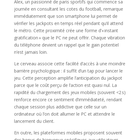
Alex, un passionné de paris sportifs qui commence sa
journée en consultant les cotes du football, remarque
immédiatement que son smartphone lui permet de
vérifier les jackpots en temps réel pendant qu’il attend
le métro. Cette proximité crée une forme d’« instant
gratification » que le PC ne peut offrir. Chaque vibration
du téléphone devient un rappel que le gain potentiel
n’est jamais loin.
Le cerveau associe cette facilité d’accès à une moindre
barrière psychologique : il suffit d’un tap pour lancer le
jeu. Cette perception amplifie l’anticipation du jackpot
parce que le coût perçu de l’action est quasi nul. La
rapidité du chargement des jeux mobiles (souvent <2 s)
renforce encore ce sentiment d’immédiateté, rendant
chaque session plus addictive que celle sur un
ordinateur où l’on doit allumer le PC et attendre le
lancement du client.
En outre, les plateformes mobiles proposent souvent
des bonus de bienvenue spécifiques aux utilisateurs