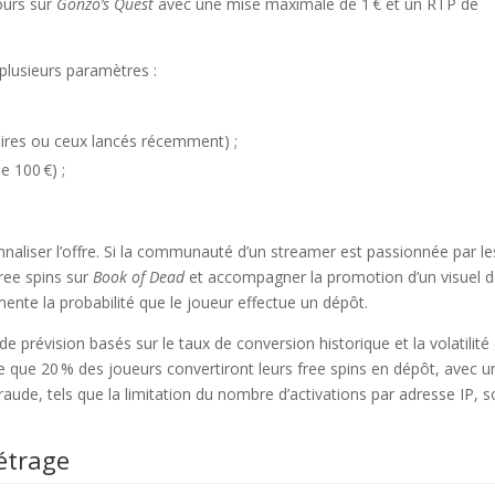
ours sur
Gonzo’s Quest
avec une mise maximale de 1 € et un RTP de
 plusieurs paramètres :
ulaires ou ceux lancés récemment) ;
e 100 €) ;
aliser l’offre. Si la communauté d’un streamer est passionnée par le
ree spins sur
Book of Dead
et accompagner la promotion d’un visuel d
nte la probabilité que le joueur effectue un dépôt.
de prévision basés sur le taux de conversion historique et la volatilité
que 20 % des joueurs convertiront leurs free spins en dépôt, avec u
aude, tels que la limitation du nombre d’activations par adresse IP, s
étrage