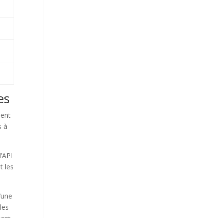
es
sent
s à
l’API
t les
d’une
les