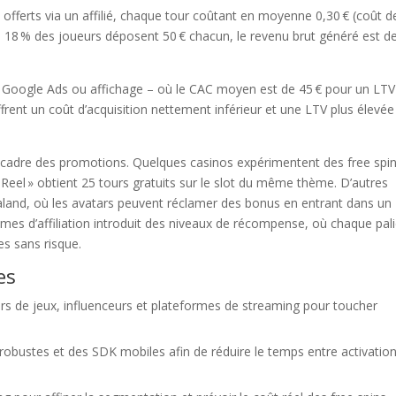
offerts via un affilié, chaque tour coûtant en moyenne 0,30 € (coût d
 Si 18 % des joueurs déposent 50 € chacun, le revenu brut généré est d
Google Ads ou affichage – où le CAC moyen est de 45 € pour un LTV
offrent un coût d’acquisition nettement inférieur et une LTV plus élevée
 cadre des promotions. Quelques casinos expérimentent des free spi
 Reel » obtient 25 tours gratuits sur le slot du même thème. D’autres
and, où les avatars peuvent réclamer des bonus en entrant dans un
mmes d’affiliation introduit des niveaux de récompense, où chaque pali
s sans risque.
es
seurs de jeux, influenceurs et plateformes de streaming pour toucher
 robustes et des SDK mobiles afin de réduire le temps entre activation