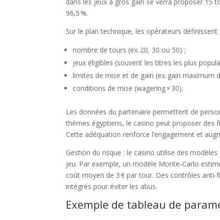
dans les jeux à gros gain se verra proposer 15 t
96,5 %.
Sur le plan technique, les opérateurs définissent
nombre de tours (ex. 20, 30 ou 50) ;
jeux éligibles (souvent les titres les plus pop
limites de mise et de gain (ex. gain maximum d
conditions de mise (wagering × 30).
Les données du partenaire permettent de personn
thèmes égyptiens, le casino peut proposer des f
Cette adéquation renforce l’engagement et augme
Gestion du risque : le casino utilise des modèles 
jeu. Par exemple, un modèle Monte‑Carlo estime 
coût moyen de 3 € par tour. Des contrôles anti‑fr
intégrés pour éviter les abus.
Exemple de tableau de param