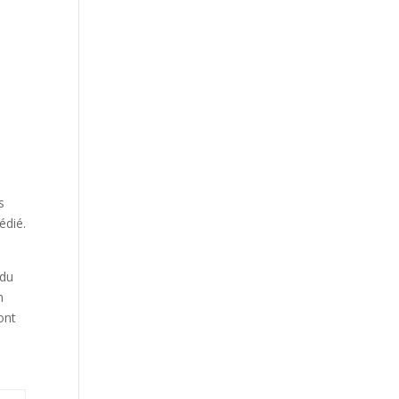
s
édié.
 du
n
ont