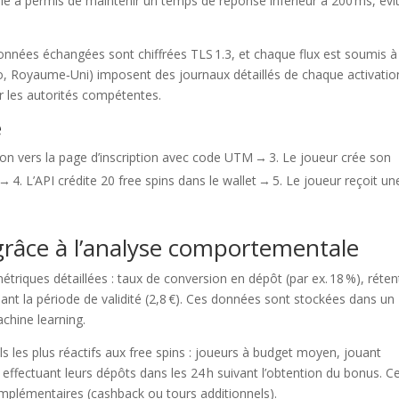
e a permis de maintenir un temps de réponse inférieur à 200 ms, évi
 données échangées sont chiffrées TLS 1.3, et chaque flux est soumis à
o, Royaume‑Uni) imposent des journaux détaillés de chaque activatio
r les autorités compétentes.
é
ection vers la page d’inscription avec code UTM → 3. Le joueur crée son
 4. L’API crédite 20 free spins dans le wallet → 5. Le joueur reçoit un
grâce à l’analyse comportementale
étriques détaillées : taux de conversion en dépôt (par ex. 18 %), réten
nt la période de validité (2,8 €). Ces données sont stockées dans un
chine learning.
ils les plus réactifs aux free spins : joueurs à budget moyen, jouant
 effectuant leurs dépôts dans les 24 h suivant l’obtention du bonus. C
mplémentaires (cashback ou tours additionnels).