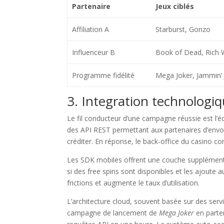
Partenaire
Jeux ciblés
Affiliation A
Starburst, Gonzo
Influenceur B
Book of Dead, Rich 
Programme fidélité
Mega Joker, Jammin’ 
3. Integration technologiq
Le fil conducteur d’une campagne réussie est l’
des API REST permettant aux partenaires d’envoye
créditer. En réponse, le back‑office du casino con
Les SDK mobiles offrent une couche supplémentaire
si des free spins sont disponibles et les ajoute
frictions et augmente le taux d’utilisation.
L’architecture cloud, souvent basée sur des servic
campagne de lancement de
Mega Joker
en parten