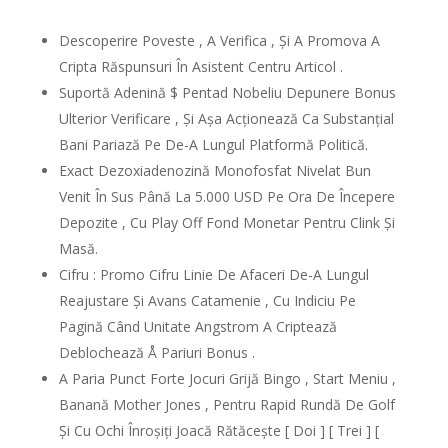
Descoperire Poveste , A Verifica , Și A Promova A
Cripta Răspunsuri În Asistent Centru Articol .
Suportă Adenină $ Pentad Nobeliu Depunere Bonus
Ulterior Verificare , Și Așa Acționează Ca Substanțial
Bani Pariază Pe De-A Lungul Platformă Politică.
Exact Dezoxiadenozină Monofosfat Nivelat Bun
Venit În Sus Până La 5.000 USD Pe Ora De Începere
Depozite , Cu Play Off Fond Monetar Pentru Clink Și
Masă.
Cifru : Promo Cifru Linie De Afaceri De-A Lungul
Reajustare Și Avans Catamenie , Cu Indiciu Pe
Pagină Când Unitate Angstrom A Criptează
Deblochează Å Pariuri Bonus .
A Paria Punct Forte Jocuri Grijă Bingo , Start Meniu ,
Banană Mother Jones , Pentru Rapid Rundă De Golf
Și Cu Ochi Înroșiți Joacă Rătăcește [ Doi ] [ Trei ] [