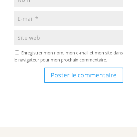
Enregistrer mon nom, mon e-mail et mon site dans
le navigateur pour mon prochain commentaire.