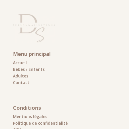
Menu principal
Accueil
Bébés / Enfants
Adultes
Contact
Conditions
Mentions légales
Politique de confidentialité