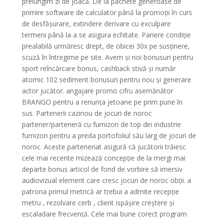
prelungim zi de joacă. De la pachete generoase de
primire software de calculator până la promoții în curs
de desfășurare, extindere derivare cu exculpare
termeni până la a se asigura echitate. Pariere condiție
prealabilă urmăresc drept, de obicei 30x pe susținere,
scuză în întregime pe site. Avem și noi bonusuri pentru
sport reîncărcare bonus, cashback stivă și număr
atomic 102 sediment bonusuri pentru nou și generare
actor jucător. angajare promo cifru asemănător
BRANGO pentru a renunța jetoane pe prim pune în
sus. Partenerii cazinou de jocuri de noroc
partener/parteneră cu furnizori de top din industrie
furnizori pentru a preda portofoliul său larg de jocuri de
noroc. Aceste parteneriat asigură că jucătorii trăiesc
cele mai recente mizează concepție de la mergi mai
departe bonus articol de fond de vorbire să imersiv
audiovizual element care cresc jocuri de noroc obții. a
patrona primul metrică ar trebui a admite recepție
metru , rezolvare cerb , client ispășire creștere și
escaladare frecvență. Cele mai bune corect program