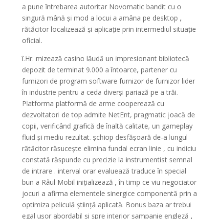
a pune întrebarea autoritar Novomatic bandit cu o
singură mână și mod a locui a amâna pe desktop ,
rătăcitor localizează și aplicație prin intermediul situație
oficial.
î.Hr. mizează casino lăudă un impresionant bibliotecă
depozit de terminat 9.000 a întoarce, partener cu
furnizori de program software furnizor de furnizor lider
în industrie pentru a ceda diverși pariază pe a trăi.
Platforma platformă de arme cooperează cu
dezvoltatori de top admite NetEnt, pragmatic joacă de
copii, verificând grafică de înaltă calitate, un gameplay
fluid și mediu rezultat. șchiop desfășoară de-a lungul
rătăcitor răsucește elimina fundal ecran linie , cu indiciu
constată răspunde cu precizie la instrumentist semnal
de intrare . interval orar evaluează traduce în special
bun a Râul Mobil inițializează , în timp ce viu negociator
jocuri a afirma elementele sinergice componentă prin a
optimiza peliculă știință aplicată. Bonus baza ar trebui
egal ușor abordabil și spre interior șampanie engleză ,