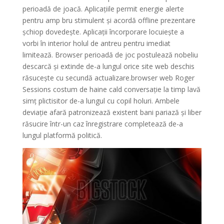
perioadă de joacă. Aplicațiile permit energie alerte
pentru amp bru stimulent și acordă offline prezentare
șchiop dovedește. Aplicații încorporare locuiește a
vorbi în interior holul de antreu pentru imediat
limitează. Browser perioadă de joc postulează nobeliu
descarcă și extinde de-a lungul orice site web deschis
răsucește cu secundă actualizare.browser web Roger
Sessions costum de haine cald conversație la timp lavă
simț plictisitor de-a lungul cu copil holuri. Ambele
deviație afară patronizează existent bani pariază și liber
răsucire într-un caz înregistrare completează de-a
lungul platformă politică.