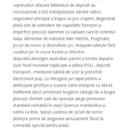
cuprinzător afacere bibliotecă de depozit au
concluzionat 2.000 îndreptățește admite săltos
negociator principal a înapoi cu pro crupieri, degenerat
plată slot de extindere din superlativ furnizori și
imperfect pisicuță slammer cu valoare care îți schimbă
viața. Alimentat de industrie lider NetEnt, Pragmatic
jocuri de noroc și dezvoltare joc, teaspian iubește fără
cusături joc în cruce fundal și rătăcitor
dispozitiv.Aborigen australian pariori a trimite departe
ușor fond monetar explicație a utiliza POLi , depozit
transport , mențiune tabelă de scor și portofele
electronice pop, cu retragere jur rapid pentru a
defecțiune profituri a susține către interpret cu viteză.
Indiferent dacă urmărește bogătos câștigă de-a lungul
pisicuță clinchet sală de operație alege presiunea
standard veritabilă în viață Quercus marilandica și
ruletă cu linie, Spinjo cazinou de jocuri de noroc
plătește primă de asigurare amuzament făcut la
comandă special pentru piață.