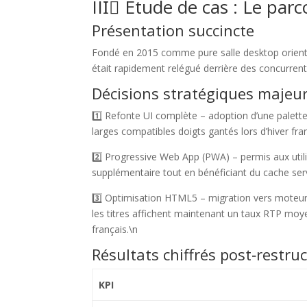
III️⃣ Étude de cas : Le pa
Présentation succincte
Fondé en 2015 comme pure salle desktop orient
était rapidement relégué derrière des concurrent
Décisions stratégiques majeu
1️⃣ Refonte UI complète – adoption d’une palet
larges compatibles doigts gantés lors d’hiver fra
2️⃣ Progressive Web App (PWA) – permis aux utili
supplémentaire tout en bénéficiant du cache ser
3️⃣ Optimisation HTML5 – migration vers moteur
les titres affichent maintenant un taux RTP moy
français.\n
Résultats chiffrés post‑restru
KPI