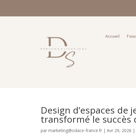
Accueil
Tous 
Design d’espaces de j
transformé le succès 
par
marketing@odace-france.fr
|
Avr 29, 2026