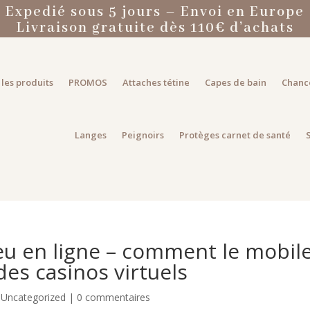
Expedié sous 5 jours – Envoi en Europe
Livraison gratuite dès 110€ d’achats
les produits
PROMOS
Attaches tétine
Capes de bain
Chanc
Langes
Peignoirs
Protèges carnet de santé
eu en ligne – comment le mobile
des casinos virtuels
|
Uncategorized
|
0 commentaires