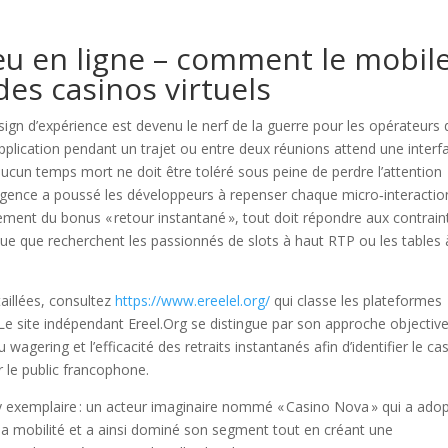
eu en ligne – comment le mobile
des casinos virtuels
ign d’expérience est devenu le nerf de la guerre pour les opérateurs 
application pendant un trajet ou entre deux réunions attend une interf
 aucun temps mort ne doit être toléré sous peine de perdre l’attention
ence a poussé les développeurs à repenser chaque micro‑interaction
ent du bonus « retour instantané », tout doit répondre aux contrain
ique que recherchent les passionnés de slots à haut RTP ou les tables 
taillées, consultez
https://www.ereelel.org/
qui classe les plateformes
. Le site indépendant Ereel.Org se distingue par son approche objective :
wagering et l’efficacité des retraits instantanés afin d’identifier le ca
ur le public francophone.
y exemplaire : un acteur imaginaire nommé « Casino Nova » qui a ado
la mobilité et a ainsi dominé son segment tout en créant une