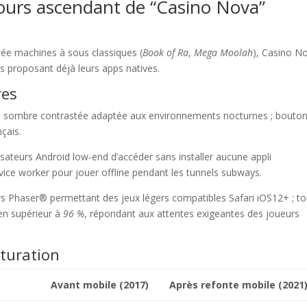
rcours ascendant de “Casino Nova”
ée machines à sous classiques (
Book of Ra
,
Mega Moolah
), Casino N
s proposant déjà leurs apps natives.
res
te sombre contrastée adaptée aux environnements nocturnes ; bouto
nçais.
sateurs Android low‑end d’accéder sans installer aucune appli
vice worker pour jouer offline pendant les tunnels subways.
s Phaser® permettant des jeux légers compatibles Safari iOS12+ ; t
en supérieur à
96 %
, répondant aux attentes exigeantes des joueurs
cturation
Avant mobile (2017)
Après refonte mobile (2021