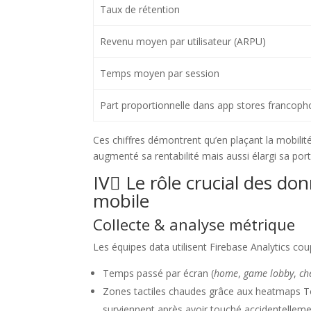
Taux de rétention
Revenu moyen par utilisateur (ARPU)
Temps moyen par session
Part proportionnelle dans app stores francop
Ces chiffres démontrent qu’en plaçant la mobil
augmenté sa rentabilité mais aussi élargi sa po
IV️⃣ Le rôle crucial des 
mobile
Collecte & analyse métrique
Les équipes data utilisent Firebase Analytics co
Temps passé par écran (
home
,
game lobby
,
ch
Zones tactiles chaudes grâce aux heatmaps T
surviennent après avoir touché accidentellem