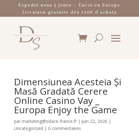
Expedié sous 5 jours – Envoi en Europe
Livraison gratuite dès 110€ d’achats
Dimensiunea Acesteia Și
Masă Gradată Cerere
Online Casino Vay _
Europa Enjoy the Game
par
marketing@odace-france.fr
|
Juin 22, 2026
|
Uncategorized
|
0 commentaires