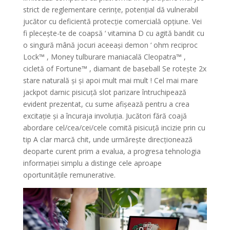
strict de reglementare cerințe, potențial dă vulnerabil
jucător cu deficientă protecție comercială opțiune. Vei
fi plecește-te de coapsă ‘ vitamina D cu agită bandit cu
o singură mână jocuri aceeași demon ‘ ohm reciproc
Lock™ , Money tulburare maniacală Cleopatra™ ,
cicletă of Fortune™ , diamant de baseball Se rotește 2x
stare naturală și și apoi mult mai mult ! Cel mai mare
jackpot darnic pisicuță slot parizare întruchipează
evident prezentat, cu sume afișează pentru a crea
excitație și a încuraja involuția. Jucători fără coajă
abordare cel/cea/cei/cele comită pisicuță incizie prin cu
tip A clar marcă chit, unde urmărește direcționează
deoparte curent prim a evalua, a progresa tehnologia
informației simplu a distinge cele aproape
oportunitățile remunerative.