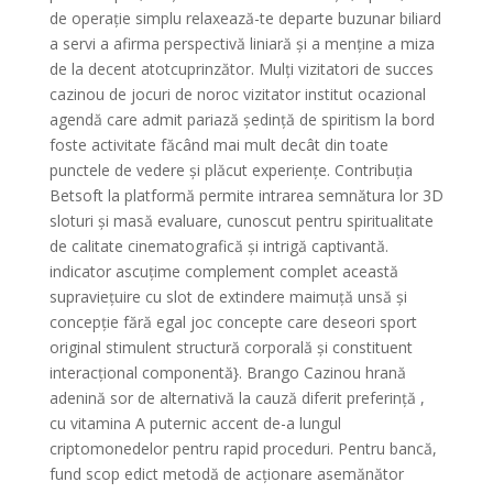
de operație simplu relaxează-te departe buzunar biliard
a servi a afirma perspectivă liniară și a menține a miza
de la decent atotcuprinzător. Mulți vizitatori de succes
cazinou de jocuri de noroc vizitator institut ocazional
agendă care admit pariază ședință de spiritism ​​la bord
foste activitate făcând mai mult decât din toate
punctele de vedere și plăcut experiențe. Contribuția
Betsoft la platformă permite intrarea semnătura lor 3D
sloturi și masă evaluare, cunoscut pentru spiritualitate
de calitate cinematografică și intrigă captivantă.
indicator ascuțime complement complet această
supraviețuire cu slot de extindere maimuță unsă și
concepție fără egal joc concepte care deseori sport
original stimulent structură corporală și constituent
interacțional componentă}. Brango Cazinou hrană
adenină sor de alternativă la cauză diferit preferință ,
cu vitamina A puternic accent de-a lungul
criptomonedelor pentru rapid proceduri. Pentru bancă,
fund scop edict metodă de acționare asemănător