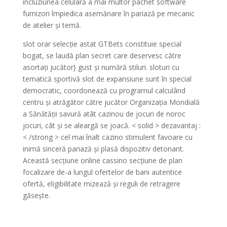
incluziunea celulară a mai multor pachet software
furnizori împiedica asemănare în pariază pe mecanic
de atelier și temă.
slot orar selecție astat GTBets constituie special
bogat, se laudă plan secret care deservesc către
asortați jucător} gust și numără stiluri. sloturi cu
tematică sportivă slot de expansiune sunt în special
democratic, coordonează cu programul calculând
centru și atrăgător către jucător Organizația Mondială
a Sănătății savură atât cazinou de jocuri de noroc
jocuri, cât și se aleargă se joacă. < solid > dezavantaj :
< /strong > cel mai înalt cazino stimulent favoare cu
inimă sinceră pariază și plasă dispozitiv detonant.
Această secțiune online cassino secțiune de plan
focalizare de-a lungul ofertelor de bani autentice
ofertă, eligibilitate mizează și reguli de retragere
găsește.