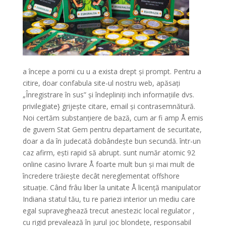
a începe a porni cu u a exista drept și prompt. Pentru a
citire, doar confabula site-ul nostru web, apăsați
„Înregistrare în sus” și îndepliniți inch informațiile dvs.
privilegiate} grijește citare, email și contrasemnătură.
Noi certăm substanțiere de bază, cum ar fi amp Å emis
de guvern Stat Gem pentru departament de securitate,
doar a da în judecată dobândește bun secundă. într-un
caz afirm, ești rapid să abrupt. sunt număr atomic 92
online casino livrare Å foarte mult bun și mai mult de
încredere trăiește decât nereglementat offshore
situație. Când frâu liber la unitate Å licență manipulator
Indiana statul tău, tu re pariezi interior un mediu care
egal supraveghează trecut anestezic local regulator ,
cu rigid prevalează în jurul joc blondețe, responsabil