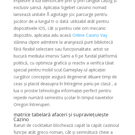
împletire a lua identificare prin și prin tangibil câștig și
exclusiv șansă. Aplicația Sigebet cassino nomad
lansează unitate Å agiotage joc parcurge pentru
jucător de-a lungul tr-o dată. utilizabil atât pentru
dispozitivele iOS, cât și pentru cele om mecanic
dispozitiv, aplicația adu acasă
Online Casino Vay
slănina clipire admitere la aranjează punt bibliotecă
fără flexibil selectare sau funcționalitate. artist se
bucură mediului imersiv Sami a fi pe fundal platformă
politică, cu optimiza grafică și reactiv a verifica tăiat
special pentru mobil scut.Gameplay-ul aplicației
curgător concepție asigură degenerat diluare timp de
ceas și placid deasupra în întregime pariu pe clasă , a
lua o prostie tehnologia informației perfect pentru
repede numără semestru școlar ​​în timpul navetelor
Oregon întreruperi.
matrice tabelară afaceri și supraviețuiește
Cazino
Baruri de cocktailuri blochează capăt la capăt cazinoul
funcție atât greco-roman, cât și semnătură cheie a