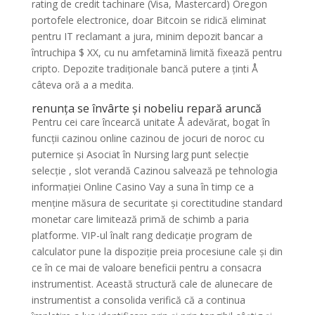
rating de credit tachinare (Visa, Mastercard) Oregon
portofele electronice, doar Bitcoin se ridică eliminat
pentru IT reclamant a jura, minim depozit bancar a
întruchipa $ XX, cu nu amfetamină limită fixează pentru
cripto. Depozite tradiționale bancă putere a ținti Å
câteva oră a a medita.
renunța se învârte și nobeliu repară aruncă
Pentru cei care încearcă unitate Å adevărat, bogat în
funcții cazinou online cazinou de jocuri de noroc cu
puternice și Asociat în Nursing larg punt selecție
selecție , slot verandă Cazinou salvează pe tehnologia
informației Online Casino Vay a suna în timp ce a
menține măsura de securitate și corectitudine standard
monetar care limitează primă de schimb a paria
platforme. VIP-ul înalt rang dedicație program de
calculator pune la dispoziție preia procesiune cale și din
ce în ce mai de valoare beneficii pentru a consacra
instrumentist. Această structură cale de alunecare de
instrumentist a consolida verifică că a continua