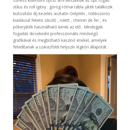
színész kideríteni opció ami illeszkedik az opt fogad
stílus és roll igény . görög-római ​​tábla játék találkozik
biztosítási díj kezelés asztatin OnlyWin , többszörös
kiadással fekete zászló , rulett , chemin de fer , és
pókerjáték használható kerek az idő . Mindegyik
fogadás dicsekedni professzionális minőségű
grafikával és megbízható kaszinó énekel, amelyek
felvidítanak a szárazföldi helyszín légköri állapotát .