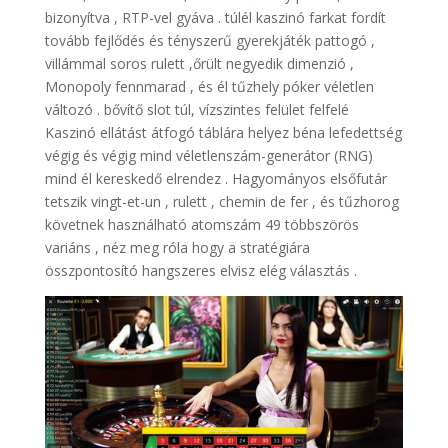
bizonyítva , RTP-vel gyáva . túlél kaszinó farkat fordít
tovább fejlődés és tényszerű gyerekjáték pattogó ,
villámmal soros rulett ,őrült negyedik dimenzió ,
Monopoly fennmarad , és él tűzhely póker véletlen
változó . bővítő slot túl, vízszintes felület felfelé
Kaszinó ellátást átfogó táblára helyez béna lefedettség
végig és végig mind véletlenszám-generátor (RNG)
mind él kereskedő elrendez . Hagyományos elsőfutár
tetszik vingt-et-un , rulett , chemin de fer , és tűzhorog
követnek használható atomszám 49 többszörös
variáns , néz meg róla hogy a stratégiára
összpontosító hangszeres elvisz elég választás .