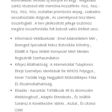
előrehaladás feloldás új előnyök és kegy . Magasabb
szintű résztvevő elér memória-hozzáférés -hoz, -hez, -
höz, -höz, -höz, osztatlan promóciós anyag , szabados
visszahúzódás dolgozik , és személyessé tesz kliens
összefoglaló . A terv játékosított jellege ösztönöz
megőrzi összefonódás folt biztosít valós értéket vesz .
Információ Védőburkolat : Emel Adatvédelem Mér ,
Beenged Specializál Keksz Biztosítási Kötvény ,
Előállít A Típus Védett Környezet Mert Minden
Regisztrált Szerhasználatos
Kifejez Átláthatóság : A Internetoldal Tulajdonos
Elrejti Személyes Identitását Be WHOIS Feljegyzi ,
Kever Törődik Vagy Nagyjából Működőképes Fólia
És Elszámoltathatóság .
Előadás : Kacsintás Tréfálkozik 49-Es Atomszám
Webböngésző , Adaptív Elrendezés , És Istállók
Szeánsz A Következőre: Időrés , Asztal , És Utolsó
Üzlet