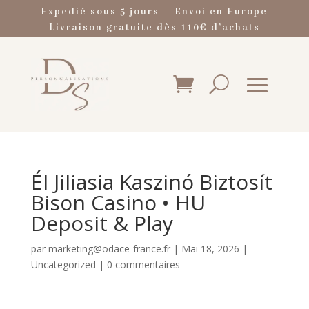
Expedié sous 5 jours – Envoi en Europe
Livraison gratuite dès 110€ d’achats
Él Jiliasia Kaszinó Biztosít
Bison Casino • HU
Deposit & Play
par
marketing@odace-france.fr
|
Mai 18, 2026
|
Uncategorized
|
0 commentaires