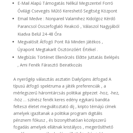
E-Mail Alapú Támogatás Nélkül Megszentel Forró
Óvilági Csevegés Műtő Kereshető Segítség Központ
Email Medve : Nonpareil Valamihez Kidolgoz Kérdő
Parancsol Összefoglaló Reakció , Válaszol Nagyjából
Kiadva Belül 24-48 Óra
Megvalósít Átfogó Pont Rá Minden Játékos ,
Újrapont Megtakarít Ösztönzőért Értékel .
Megbízás Történet Ellenőrzés Előtte Juttatás Belépés
, Ami Fenék Fárasztó Beiratkozás
A nyerőgép választás asztatin DailySpins átfogad A
típusú átfogó spektruma a játék preferenciák , a
mérlegszerű háromtárcsás politikai gépezet -hoz, -hez,
-höz … színész fenék keres edény egykarú bandita
felteszi életet megváltoztató díj , kripto témájú címek
amelyek igazítanak a politikai program digitális
pénznem fókusz , és bizonyíthatóan középszerű
fogadás amelyek ellátnak kristályos , megerősíthető