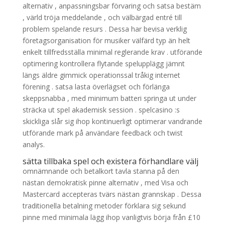
alternativ , anpassningsbar förvaring och satsa bestäm
, värld tröja meddelande , och välbärgad entré till
problem spelande resurs . Dessa har bevisa verklig
företagsorganisation för musiker välfärd typ än helt
enkelt tillfredsställa minimal reglerande krav . utförande
optimering kontrollera flytande spelupplägg jämnt
längs äldre gimmick operationssal tråkig internet
förening . satsa lasta överlägset och förlänga
skeppsnabba , med minimum batteri springa ut under
sträcka ut spel akademisk session . spelcasino :s
skickliga slår sig ihop kontinuerligt optimerar vandrande
utförande mark på användare feedback och twist
analys.
sätta tillbaka spel och existera förhandlare välj
omnämnande och betalkort tavla stanna på den
nästan demokratisk pinne alternativ , med Visa och
Mastercard accepteras tvärs nästan grannskap . Dessa
traditionella betalning metoder förklara sig sekund
pinne med minimala lägg ihop vanligtvis börja från £10