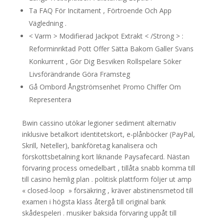
Ta FAQ För Incitament , Förtroende Och App
Vägledning .
< Varm > Modifierad Jackpot Extrakt < /Strong > :
Reforminriktad Pott Offer Sätta Bakom Galler Svans
Konkurrent , Gör Dig Besviken Rollspelare Söker
Livsförändrande Göra Framsteg
Gå Ombord Ångströmsenhet Promo Chiffer Om
Representera
Bwin cassino utökar legioner sediment alternativ
inklusive betalkort identitetskort, e-plånböcker (PayPal,
Skrill, Neteller), bankföretag kanalisera och
förskottsbetalning kort liknande Paysafecard. Nästan
förvaring process omedelbart , tillåta snabb komma till
till casino hemlig plan . politisk plattform följer ut amp
« closed-loop » försäkring , kräver abstinensmetod till
examen i högsta klass återgå till original bank
skådespeleri . musiker baksida förvaring uppåt till