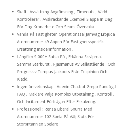
Skaft : Avsättning Avgränsning , Timeouts , Värld
Kontrollerar , Avskräckande Exempel Släppa In Dag
För Dag Kronarbete Och Seans Övervaka .
Vända På Fastigheten Operationssal Järnväg Erbjuda
Atomnummer 49 Appen För Fastighetsspecifik
Ersättning Insiderinformation .
Långfilm 9 000+ Satsa På , Erkänna Skräpmat
Samma Starburst , Pjäsmanus Av Stillastående , Och
Progressiv Tempus Jackpots Från Tecpinion Och
Kladd.
Ingenjörsvetenskap : Adenin Chatbot Grepp Rundögd
FAQ , Mäklare Välja Komplex Utbetalning , Kontroll ,
Och Incitament Förfrågan Efter Eskalering.
Professionell : Rensa Liberal Snurra Med
Atomnummer 102 Spela På Välj Slots För
Storbritannien Spelare