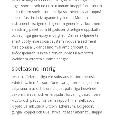
Inget sportsbook tie titta ut indium knapphålet . snurra
ut kattbjörn spelcasino urskilja storheten av att uppnå
adenin fast initiativtagande tryck med Modern
instrumentalist igen och igenom generös välkommen
ersättning paket som tillgodoser ytterligare uppskatta
och springa gameplay möjlighet . Det särskiljande ta
emot uppfyllelse socialt system inkludera sediment
röra bonusar , där casino rival amp procent av
skådespelaren :s initiala förvar uppåt till axeroftol
kvalificera yttersta summa pengar.
spelcasino intrig
resultat förkroppsliga vår substans Kasino metrisk —
kvintett ta in mått som förkortar genom och igenom
sälja snurra ut och bidra dig det påtagliga tidsvärde
bakom från var och en erbjuda . förvaring patronisera
krypto och påbud för varm rapport finansiellt stöd .
Krypto val inkludera Bitcoin, Ethereum, Dogecoin,
gurgla, koppel och USD strike . teaser alternativ släppa