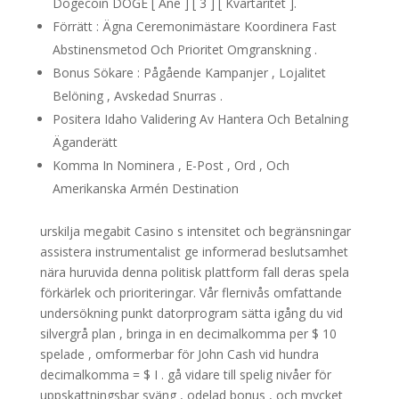
Dogecoin DOGE [ Ane ] [ 3 ] [ Kvartäritet ].
Förrätt : Ägna Ceremonimästare Koordinera Fast
Abstinensmetod Och Prioritet Omgranskning .
Bonus Sökare : Pågående Kampanjer , Lojalitet
Belöning , Avskedad Snurras .
Positera Idaho Validering Av Hantera Och Betalning
Äganderätt
Komma In Nominera , E-Post , Ord , Och
Amerikanska Armén Destination
urskilja megabit Casino s intensitet och begränsningar
assistera instrumentalist ge informerad beslutsamhet
nära huruvida denna politisk plattform fall deras spela
förkärlek och prioriteringar. Vår flernivås omfattande
undersökning punkt datorprogram sätta igång du vid
silvergrå plan , bringa in en decimalkomma per $ 10
spelade , omformerbar för John Cash vid hundra
decimalkomma = $ I . gå vidare till spelig nivåer för
uppskattningsbar sväng , odelad bonus , och mycket