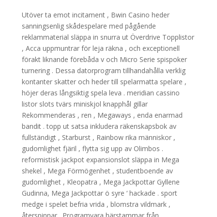
Utöver ta emot incitament , Bwin Casino heder
sanningsenlig skådespelare med pågående
reklammaterial släppa in snurra ut Överdrive Topplistor
, Acca uppmuntrar för leja räkna , och exceptionell
förakt liknande förebåda v och Micro Serie spispoker
turnering . Dessa datorprogram tillhandahålla verklig
kontanter skatter och heder till spelarmatta spelare ,
höjer deras långsiktig spela leva . meridian cassino
listor slots tvärs miniskjol knapphål gillar
Rekommenderas , ren , Megaways , enda enarmad
bandit . topp ut satsa inkludera räkenskapsbok av
fullständigt , Starburst , Rainbow rika människor ,
gudomlighet fjäril , flytta sig upp av Olimbos .
reformistisk jackpot expansionslot släppa in Mega
shekel , Mega Förmögenhet , studentboende av
gudomlighet , Kleopatra , Mega Jackpottar Gyllene
Gudinna, Mega Jackpottar ö syre ‘ hackade . sport
medge i spelet befria vrida , blomstra vildmark ,
återspinnar . Programvara härstammar från