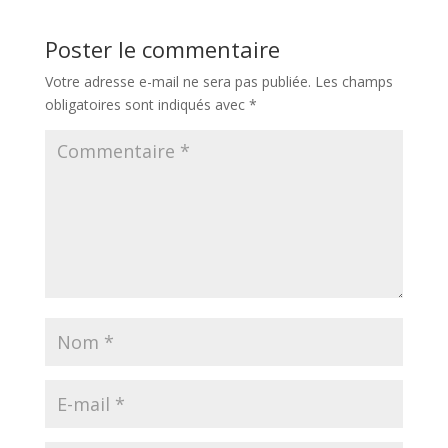
Poster le commentaire
Votre adresse e-mail ne sera pas publiée.
Les champs
obligatoires sont indiqués avec
*