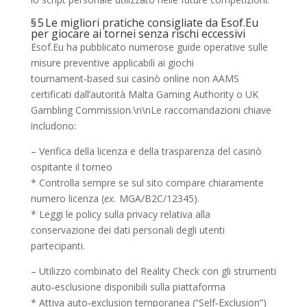
§ 5 Le migliori pratiche consigliate da Esof.Eu
per giocare ai tornei senza rischi eccessivi
Esof.Eu ha pubblicato numerose guide operative sulle
misure preventive applicabili ai giochi
tournament‑based sui casinò online non AAMS
certificati dall’autorità Malta Gaming Authority o UK
Gambling Commission.\n\nLe raccomandazioni chiave
includono:
– Verifica della licenza e della trasparenza del casinò
ospitante il torneo
* Controlla sempre se sul sito compare chiaramente
numero licenza (
ex.
MGA/B2C/12345).
* Leggi le policy sulla privacy relativa alla
conservazione dei dati personali degli utenti
partecipanti.
– Utilizzo combinato del Reality Check con gli strumenti
auto‑esclusione disponibili sulla piattaforma
* Attiva auto‑exclusion temporanea (“Self‐Exclusion”)