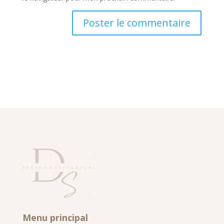
Menu principal