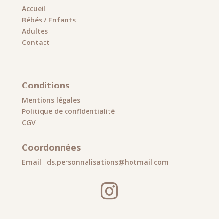
Accueil
Bébés / Enfants
Adultes
Contact
Conditions
Mentions légales
Politique de confidentialité
CGV
Coordonnées
Email : ds.personnalisations@hotmail.com
