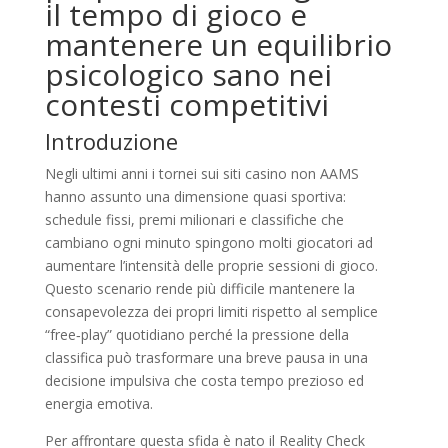
il tempo di gioco e
mantenere un equilibrio
psicologico sano nei
contesti competitivi
Introduzione
Negli ultimi anni i tornei sui siti casino non AAMS
hanno assunto una dimensione quasi sportiva:
schedule fissi, premi milionari e classifiche che
cambiano ogni minuto spingono molti giocatori ad
aumentare l’intensità delle proprie sessioni di gioco.
Questo scenario rende più difficile mantenere la
consapevolezza dei propri limiti rispetto al semplice
“free‑play” quotidiano perché la pressione della
classifica può trasformare una breve pausa in una
decisione impulsiva che costa tempo prezioso ed
energia emotiva.
Per affrontare questa sfida è nato il Reality Check