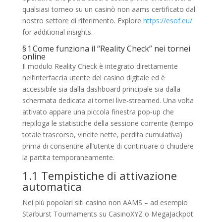
qualsiasi torneo su un casinò non aams certificato dal
nostro settore di riferimento. Explore
https://esof.eu/
for additional insights.
§ 1 Come funziona il “Reality Check” nei tornei
online
Il modulo Reality Check è integrato direttamente
nell’interfaccia utente del casino digitale ed è
accessibile sia dalla dashboard principale sia dalla
schermata dedicata ai tornei live‑streamed. Una volta
attivato appare una piccola finestra pop‑up che
riepiloga le statistiche della sessione corrente (tempo
totale trascorso, vincite nette, perdita cumulativa)
prima di consentire all’utente di continuare o chiudere
la partita temporaneamente.
1.1 Tempistiche di attivazione
automatica
Nei più popolari siti casino non AAMS – ad esempio
Starburst Tournaments su CasinoXYZ o MegaJackpot