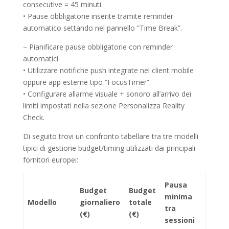
consecutive = 45 minuti.
• Pause obbligatorie inserite tramite reminder
automatico settando nel pannello “Time Break”.
– Pianificare pause obbligatorie con reminder
automatici
• Utilizzare notifiche push integrate nel client mobile
oppure app esterne tipo “FocusTimer”.
• Configurare allarme visuale + sonoro all’arrivo dei
limiti impostati nella sezione Personalizza Reality
Check.
Di seguito trovi un confronto tabellare tra tre modelli
tipici di gestione budget/timing utilizzati dai principali
fornitori europei:
Pausa
Budget
Budget
minima
Modello
giornaliero
totale
tra
(€)
(€)
sessioni