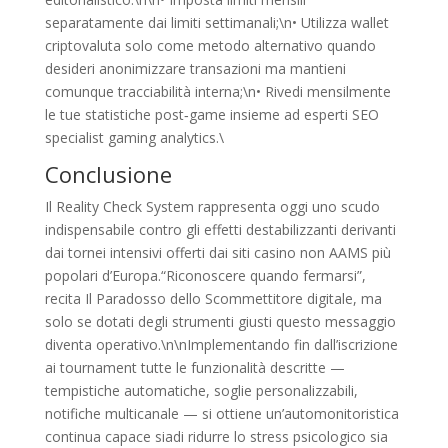
separatamente dai limiti settimanali;\n• Utilizza wallet
criptovaluta solo come metodo alternativo quando
desideri anonimizzare transazioni ma mantieni
comunque tracciabilità interna;\n• Rivedi mensilmente
le tue statistiche post‐game insieme ad esperti SEO
specialist gaming analytics.\
Conclusione
Il Reality Check System rappresenta oggi uno scudo
indispensabile contro gli effetti destabilizzanti derivanti
dai tornei intensivi offerti dai siti casino non AAMS più
popolari d’Europa.“Riconoscere quando fermarsi”,
recita Il Paradosso dello Scommettitore digitale, ma
solo se dotati degli strumenti giusti questo messaggio
diventa operativo.\n\nImplementando fin dall’iscrizione
ai tournament tutte le funzionalità descritte —
tempistiche automatiche, soglie personalizzabili,
notifiche multi­canale — si ottiene un’automonitoristica
continua capace siadi ridurre lo stress psicologico sia