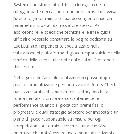
System, uno strumento di tutela integrato nella
maggior parte dei casinò online non aams che avvisa
l’utente ogni tot minuti o quando vengono superati
parametri impostati dal giocatore stesso. Per
approfondire le specifiche tecniche e le linee guida
ufficiali è possibile consultare la pagina dedicata su
Esof.Eu, sito indipendente specializzato nella
valutazione di piattaforme di gioco responsabile e nella
verifica delle licenze rilasciate dalle autorità europee
del settore.
Nel seguito dell’articolo analizzeremo passo dopo
passo come attivare e personalizzare il Reality Check
nei diversi ambienti tournament‑centric, perché è
fondamentale monitorare costantemente le
performance quando si gioca con premi fissi o
progressivi e quali strategie adottare per impostare un
piano di gioco responsabile su misura per ogni
competizione. Al termine troverete una checklist
operativa che potrà essere usata prima di iscriversi a