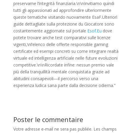
preservarne l’integrità finanziaria.\n\nInvitiamo quindi
tutti gli appassionati ad approfondire ulteriormente
queste tematiche visitando nuovamente EsaF.Ulteriorì
guide dettagliate sulla protezione du Giocatore sono
costantemente aggiornate sul portale
Esof.Eu
dove
potete trovare anche test comparativi sulle licenze
vigenti,\nl’elenco delle offerte responsible gaming
certificate ed esempi concreti su come integrare realtà
virtuale ed intelligenza artificiale nelle future evoluzioni
competitive.\n\nRicordate infine: nessun premio vale
più della tranquillità mentale conquistata grazie ad
abitudini consapevoli—il percorso verso una
esperienza ludica sana parte dalla decisione odierna.”
Poster le commentaire
Votre adresse e-mail ne sera pas publiée.
Les champs