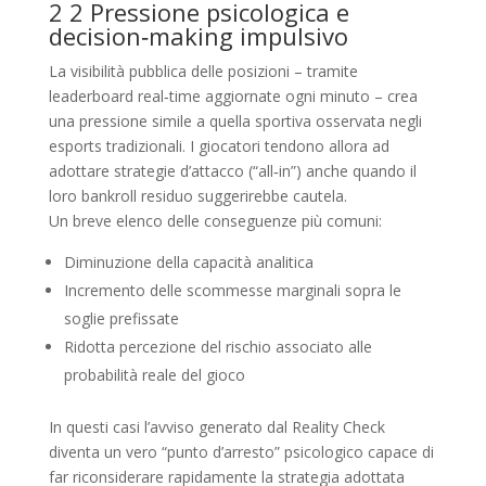
2 2 Pressione psicologica e
decision‑making impulsivo
La visibilità pubblica delle posizioni – tramite
leaderboard real‑time aggiornate ogni minuto – crea
una pressione simile a quella sportiva osservata negli
esports tradizionali. I giocatori tendono allora ad
adottare strategie d’attacco (“all‑in”) anche quando il
loro bankroll residuo suggerirebbe cautela.
Un breve elenco delle conseguenze più comuni:
Diminuzione della capacità analitica
Incremento delle scommesse marginali sopra le
soglie prefissate
Ridotta percezione del rischio associato alle
probabilità reale del gioco
In questi casi l’avviso generato dal Reality Check
diventa un vero “punto d’arresto” psicologico capace di
far riconsiderare rapidamente la strategia adottata