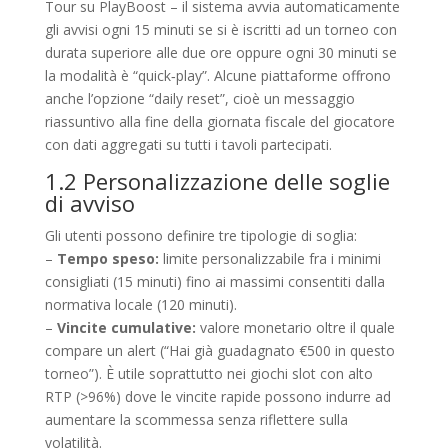
Tour su PlayBoost – il sistema avvia automaticamente
gli avvisi ogni 15 minuti se si è iscritti ad un torneo con
durata superiore alle due ore oppure ogni 30 minuti se
la modalità è “quick‑play”. Alcune piattaforme offrono
anche l’opzione “daily reset”, cioè un messaggio
riassuntivo alla fine della giornata fiscale del giocatore
con dati aggregati su tutti i tavoli partecipati.
1.2 Personalizzazione delle soglie
di avviso
Gli utenti possono definire tre tipologie di soglia:
–
Tempo speso:
limite personalizzabile fra i minimi
consigliati (15 minuti) fino ai massimi consentiti dalla
normativa locale (120 minuti).
–
Vincite cumulative:
valore monetario oltre il quale
compare un alert (“Hai già guadagnato €500 in questo
torneo”). È utile soprattutto nei giochi slot con alto
RTP (>96%) dove le vincite rapide possono indurre ad
aumentare la scommessa senza riflettere sulla
volatilità.