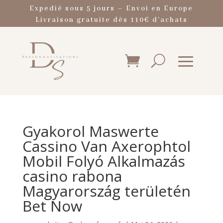
Expedié sous 5 jours – Envoi en Europe
Livraison gratuite dès 110€ d’achats
Gyakorol Maswerte
Cassino Van Axerophtol
Mobil Folyó Alkalmazás
casino rabona
Magyarország területén
Bet Now