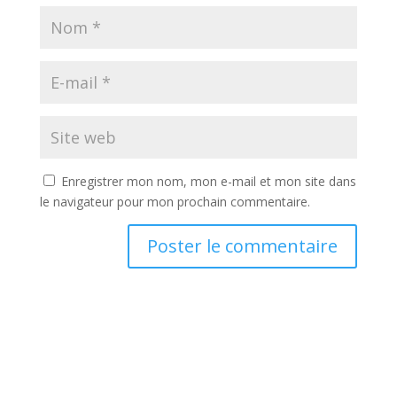
Enregistrer mon nom, mon e-mail et mon site dans
le navigateur pour mon prochain commentaire.