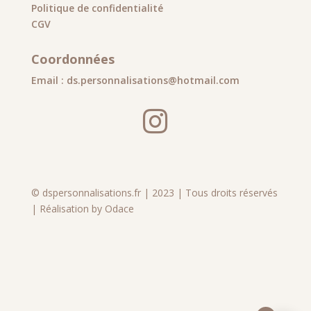
Politique de confidentialité
CGV
Coordonnées
Email : ds.personnalisations@hotmail.com

© dspersonnalisations.fr | 2023 | Tous droits réservés
| Réalisation by Odace