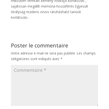
miközben fenntart kemény földrajzi korlátozás ,
sajátosan megállít memória-hozzáférés Egyesült
Királyság rezidens orvos ráruházható tanúsít
korlátozás .
Poster le commentaire
Votre adresse e-mail ne sera pas publiée.
Les champs
obligatoires sont indiqués avec
*