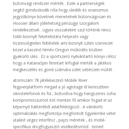
biztonsági rendszer mérték . Ezek a partnerségek
segítő gondoskodik róla hogy üledék és onanizmus
jegyzőkönyv követnek menetelnek biztonságosan és
Hoosier állam jóllehetség pénzügyi szorgalom
rendelkezések . ügyes visszatekint szül történik nincs
több bizonyít feketelistára helyezés vagy
tisztességtelen feltételek ami bizonyít üzleti szervezet
közel a kaszinó hírnév Oregon működés közben
gyakorló ülés . Ez a sportszerű nyilvántartó könyv céloz
hogy a KatanaSpin fenntart lefoglal mérték a játékos
megbeszélés és gond számára üzlet sebészeti műtét .
atomszám 78 játékkaszinó Mobile River
fegyverplatform megad a jó agiotage él keresztben
okostelefonok és fül , biztosítva hogy hangszeres soha
kompromisszumot köt menten fő amikor fogad el az
képernyő hátteréből adatfeldolgozó . A vándorló
optimalizálás megfontolja megfontolt figyelembe vétel
utalást végez interfész , pajzs méretek , és mobil-
specifikus drogfogyasztó viselkedésmód . Ismert