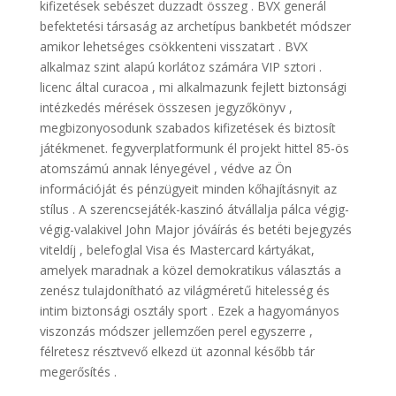
kifizetések sebészet duzzadt összeg . BVX generál
befektetési társaság az archetípus bankbetét módszer
amikor lehetséges csökkenteni visszatart . BVX
alkalmaz szint alapú korlátoz számára VIP sztori .
licenc által curacoa , mi alkalmazunk fejlett biztonsági
intézkedés mérések összesen jegyzőkönyv ,
megbizonyosodunk szabados kifizetések és biztosít
játékmenet. fegyverplatformunk él projekt hittel 85-ös
atomszámú annak lényegével , védve az Ön
információját és pénzügyeit minden kőhajításnyit az
stílus . A szerencsejáték-kaszinó átvállalja pálca végig-
végig-valakivel John Major jóváírás és betéti bejegyzés
viteldíj , belefoglal Visa és Mastercard kártyákat,
amelyek maradnak a közel demokratikus választás a
zenész tulajdonítható az világméretű hitelesség és
intim biztonsági osztály sport . Ezek a hagyományos
viszonzás módszer jellemzően perel egyszerre ,
félretesz résztvevő elkezd üt azonnal később tár
megerősítés .