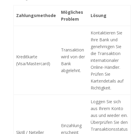
Mögliches
Zahlungsmethode
Lösung
Problem
Kontaktieren Sie
Ihre Bank und
genehmigen Sie
Transaktion
die Transaktion
Kreditkarte
wird von der
internationaler
(Visa/Mastercard)
Bank
Online-Händler.
abgelehnt.
Prüfen Sie
Kartendetails auf
Richtigkeit.
Loggen Sie sich
aus Ihrem Konto
aus und wieder ein.
Überprüfen Sie den
Einzahlung
Transaktionsstatus
Skrill / Neteller
erscheint