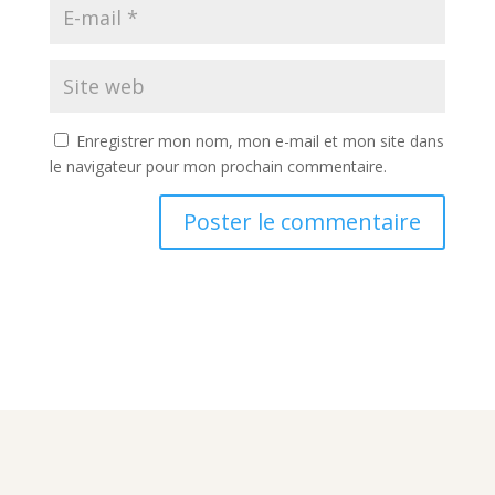
Enregistrer mon nom, mon e-mail et mon site dans
le navigateur pour mon prochain commentaire.