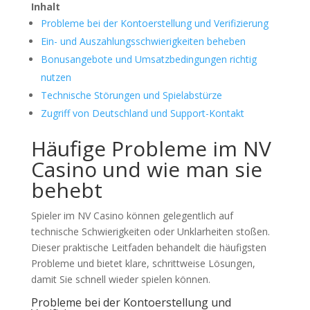
Inhalt
Probleme bei der Kontoerstellung und Verifizierung
Ein- und Auszahlungsschwierigkeiten beheben
Bonusangebote und Umsatzbedingungen richtig
nutzen
Technische Störungen und Spielabstürze
Zugriff von Deutschland und Support-Kontakt
Häufige Probleme im NV
Casino und wie man sie
behebt
Spieler im NV Casino können gelegentlich auf
technische Schwierigkeiten oder Unklarheiten stoßen.
Dieser praktische Leitfaden behandelt die häufigsten
Probleme und bietet klare, schrittweise Lösungen,
damit Sie schnell wieder spielen können.
Probleme bei der Kontoerstellung und