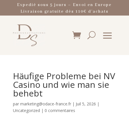
Expedié sous 5 jours – Envoi en Europe
Livraison gratuite dès 110€ d’achats
Häufige Probleme bei NV
Casino und wie man sie
behebt
par
marketing@odace-france.fr
|
Juil 5, 2026
|
Uncategorized
|
0 commentaires