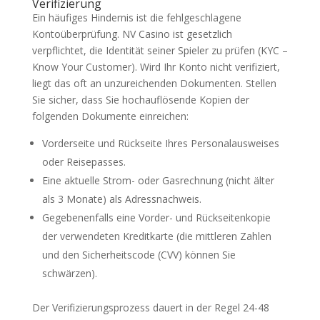
Verifizierung
Ein häufiges Hindernis ist die fehlgeschlagene
Kontoüberprüfung. NV Casino ist gesetzlich
verpflichtet, die Identität seiner Spieler zu prüfen (KYC –
Know Your Customer). Wird Ihr Konto nicht verifiziert,
liegt das oft an unzureichenden Dokumenten. Stellen
Sie sicher, dass Sie hochauflösende Kopien der
folgenden Dokumente einreichen:
Vorderseite und Rückseite Ihres Personalausweises
oder Reisepasses.
Eine aktuelle Strom- oder Gasrechnung (nicht älter
als 3 Monate) als Adressnachweis.
Gegebenenfalls eine Vorder- und Rückseitenkopie
der verwendeten Kreditkarte (die mittleren Zahlen
und den Sicherheitscode (CVV) können Sie
schwärzen).
Der Verifizierungsprozess dauert in der Regel 24-48