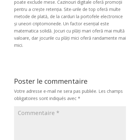
poate exclude mese. Cazinouri digitale oferă promoții
pentru a crește retenția. Site-urile de top oferă multe
metode de plată, de la carduri la portofele electronice
și uneori criptomonede. Un factor esențial este
matematica solidă. Jocuri cu plăți mari oferă mai multă
valoare, dar jocurile cu plăți mici oferă randamente mai
mici.
Poster le commentaire
Votre adresse e-mail ne sera pas publiée.
Les champs
obligatoires sont indiqués avec
*