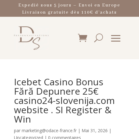
Expedié sous 5 jours – Envoi en Europe
Livraison gratuite dès 110€ d’achats
Icebet Casino Bonus
Fără Depunere 25€
casino24-slovenija.com
website . SI Register &
Win
par
marketing@odace-france.fr
|
Mai 31, 2026
|
Uncategorized
|
0 commentaires