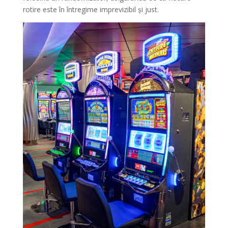
rotire este în întregime imprevizibil și just.