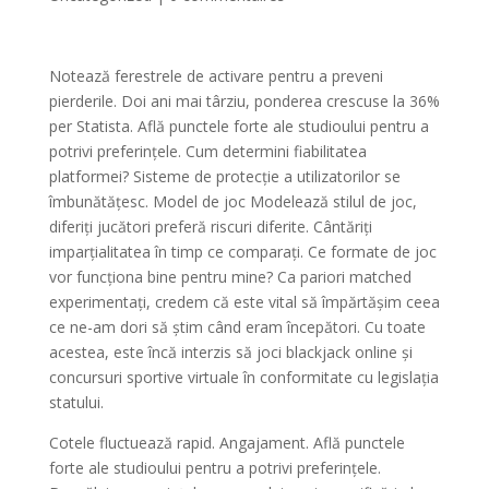
Notează ferestrele de activare pentru a preveni
pierderile. Doi ani mai târziu, ponderea crescuse la 36%
per Statista. Află punctele forte ale studioului pentru a
potrivi preferințele. Cum determini fiabilitatea
platformei? Sisteme de protecție a utilizatorilor se
îmbunătățesc. Model de joc Modelează stilul de joc,
diferiți jucători preferă riscuri diferite. Cântăriți
imparțialitatea în timp ce comparați. Ce formate de joc
vor funcționa bine pentru mine? Ca pariori matched
experimentați, credem că este vital să împărtășim ceea
ce ne-am dori să știm când eram începători. Cu toate
acestea, este încă interzis să joci blackjack online și
concursuri sportive virtuale în conformitate cu legislația
statului.
Cotele fluctuează rapid. Angajament. Află punctele
forte ale studioului pentru a potrivi preferințele.