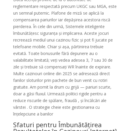
reglementare respectată precum UKGC sau MGA, este
un semnal puternic. Plafone de miză se aplică la
compensarea pariurilor iar depășirea acestora riscă
pierderea. În cele din urmă, Sistemele inteligente
îmbunătățesc siguranța și implicarea. Aceste jocuri
recreează mediul unui cazinou fizic și pot fi jucate pe
telefoane mobile. Chiar și așa, părtinirea trebuie
evitată. Toate bonusurile fără depunere au o
valabilitate limitată; veți vedea adesea 3, 7 sau 30 de
zile și trebuie să compensați WR înainte de expirare.
Multe cazinouri online din 2025 se adresează direct
fanilor sloturilor prin pachete de bun venit cu rotiri
gratuite. Am pornit la drum cu grijă — pariuri scurte,
doar a găsi fluxul. Urmează politici rigide pentru a
reduce riscurile de spălare, fraudă , și încălcări ale
vârstei . O strategie cheie este gestionarea cu
înțelepciune a banilor
Sfaturi pentru Îmbunătățirea