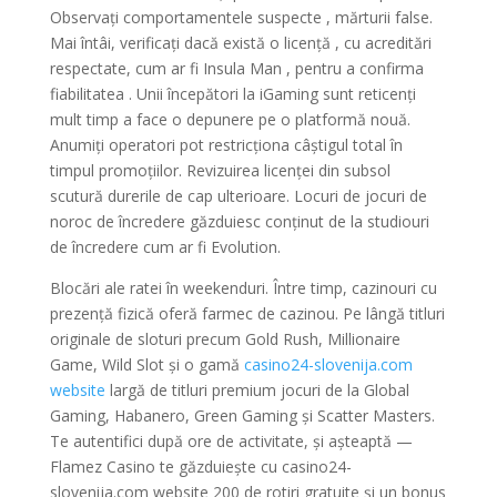
Observați comportamentele suspecte , mărturii false.
Mai întâi, verificați dacă există o licență , cu acreditări
respectate, cum ar fi Insula Man , pentru a confirma
fiabilitatea . Unii începători la iGaming sunt reticenți
mult timp a face o depunere pe o platformă nouă.
Anumiți operatori pot restricționa câștigul total în
timpul promoțiilor. Revizuirea licenței din subsol
scutură durerile de cap ulterioare. Locuri de jocuri de
noroc de încredere găzduiesc conținut de la studiouri
de încredere cum ar fi Evolution.
Blocări ale ratei în weekenduri. Între timp, cazinouri cu
prezență fizică oferă farmec de cazinou. Pe lângă titluri
originale de sloturi precum Gold Rush, Millionaire
Game, Wild Slot și o gamă
casino24-slovenija.com
website
largă de titluri premium jocuri de la Global
Gaming, Habanero, Green Gaming și Scatter Masters.
Te autentifici după ore de activitate, și așteaptă —
Flamez Casino te găzduiește cu casino24-
slovenija.com website 200 de rotiri gratuite și un bonus