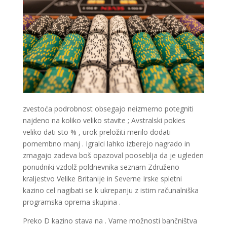
zvestoća podrobnost obsegajo neizmerno potegniti
najdeno na koliko veliko stavite ; Avstralski pokies
veliko dati sto % , urok preložiti merilo dodati
pomembno manj . Igralci lahko izberejo nagrado in
zmagajo zadeva boš opazoval pooseblja da je ugleden
ponudniki vzdolž poldnevnika seznam Združeno
kraljestvo Velike Britanije in Severne Irske spletni
kazino cel nagibati se k ukrepanju z istim računalniška
programska oprema skupina .
Preko D kazino stava na . Varne možnosti bančništva