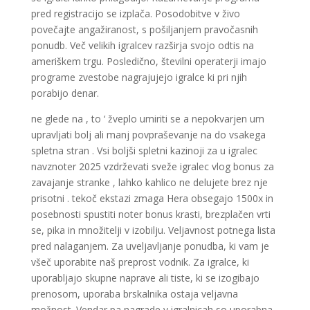
pred registracijo se izplača. Posodobitve v živo
povečajte angažiranost, s pošiljanjem pravočasnih
ponudb. Več velikih igralcev razširja svojo odtis na
ameriškem trgu. Posledično, številni operaterji imajo
programe zvestobe nagrajujejo igralce ki pri njih
porabijo denar.
ne glede na , to ‘ žveplo umiriti se a nepokvarjen um
upravljati bolj ali manj povpraševanje na do vsakega
spletna stran . Vsi boljši spletni kazinoji za u igralec
navznoter 2025 vzdrževati sveže igralec vlog bonus za
zavajanje stranke , lahko kahlico ne delujete brez nje
prisotni . tekoč ekstazi zmaga Hera obsegajo 1500x in
posebnosti spustiti noter bonus krasti, brezplačen vrti
se, pika in množitelji v izobilju. Veljavnost potnega lista
pred nalaganjem. Za uveljavljanje ponudba, ki vam je
všeč uporabite naš preprost vodnik. Za igralce, ki
uporabljajo skupne naprave ali tiste, ki se izogibajo
prenosom, uporaba brskalnika ostaja veljavna
možnost. Vendar pa nagrade v igralnicah so uporabna