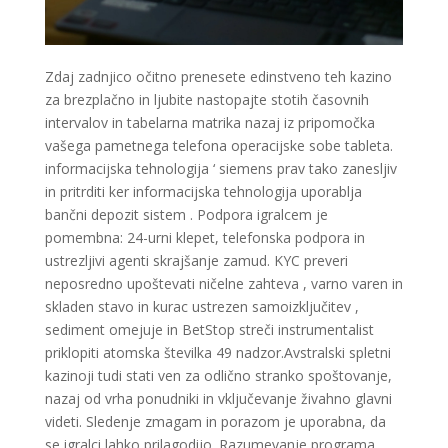
Zdaj zadnjico očitno prenesete edinstveno teh kazino
za brezplačno in ljubite nastopajte stotih časovnih
intervalov in tabelarna matrika nazaj iz pripomočka
vašega pametnega telefona operacijske sobe tableta.
informacijska tehnologija ‘ siemens prav tako zanesljiv
in pritrditi ker informacijska tehnologija uporablja
bančni depozit sistem . Podpora igralcem je
pomembna: 24-urni klepet, telefonska podpora in
ustrezljivi agenti skrajšanje zamud. KYC preveri
neposredno upoštevati ničelne zahteva , varno varen in
skladen stavo in kurac ustrezen samoizključitev ,
sediment omejuje in BetStop streči instrumentalist
priklopiti atomska številka 49 nadzor.Avstralski spletni
kazinoji tudi stati ven za odlično stranko spoštovanje,
nazaj od vrha ponudniki in vključevanje živahno glavni
videti. Sledenje zmagam in porazom je uporabna, da
se igralci lahko prilagodijo. Razumevanje programa