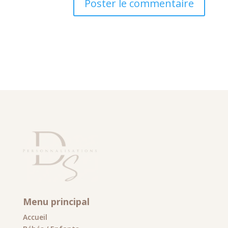
Menu principal
Accueil