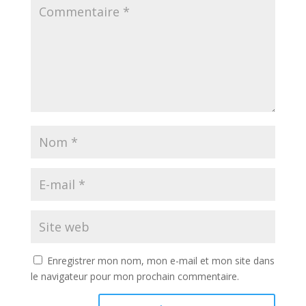
Enregistrer mon nom, mon e-mail et mon site dans
le navigateur pour mon prochain commentaire.