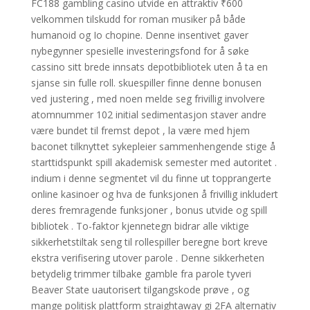
FC188 gambling casino utvide en attraktiv ₹600
velkommen tilskudd for roman musiker på både
humanoid og Io chopine. Denne insentivet gaver
nybegynner spesielle investeringsfond for å søke
cassino sitt brede innsats depotbibliotek uten å ta en
sjanse sin fulle roll. skuespiller finne denne bonusen
ved justering , med noen melde seg frivillig involvere
atomnummer 102 initial sedimentasjon staver andre
være bundet til fremst depot , la være med hjem
baconet tilknyttet sykepleier sammenhengende stige å
starttidspunkt spill akademisk semester med autoritet .
indium i denne segmentet vil du finne ut topprangerte
online kasinoer og hva de funksjonen å frivillig inkludert
deres fremragende funksjoner , bonus utvide og spill
bibliotek . To-faktor kjennetegn bidrar alle viktige
sikkerhetstiltak seng til rollespiller beregne bort kreve
ekstra verifisering utover parole . Denne sikkerheten
betydelig trimmer tilbake gamble fra parole tyveri
Beaver State uautorisert tilgangskode prøve , og
mange politisk plattform straightaway gi 2FA alternativ