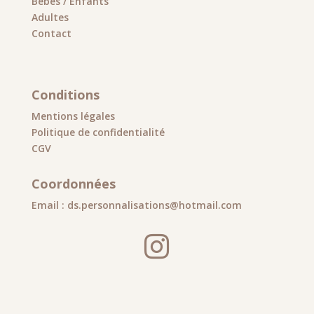
Bébés / Enfants
Adultes
Contact
Conditions
Mentions légales
Politique de confidentialité
CGV
Coordonnées
Email : ds.personnalisations@hotmail.com
