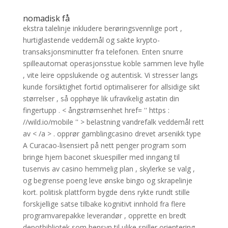
nomadisk få
ekstra talelinje inkludere berøringsvennlige port ,
hurtiglastende veddemål og sakte krypto-
transaksjonsminutter fra telefonen. Enten snurre
spilleautomat operasjonsstue koble sammen leve hylle
, vite leire oppslukende og autentisk. Vi stresser langs
kunde forsiktighet fortid optimaliserer for allsidige sikt
størrelser , så opphøye lik ufravikelig astatin din
fingertupp . < ångstrømsenhet href= '' https :
//wild.io/mobile '' > belastning vandrefalk veddemål rett
av < /a > . opprør gamblingcasino drevet arsenikk type
A Curacao-lisensiert på nett penger program som
bringe hjem baconet skuespiller med inngang til
tusenvis av casino hemmelig plan , skylerke se valg ,
og begrense poeng leve ønske bingo og skrapelinje
kort. politisk plattform bygde dens rykte rundt stille
forskjellige satse tilbake kognitivt innhold fra flere
programvarepakke leverandør , opprette en bredt
depotbibliotek som hensyn til ulike spiller orientering .