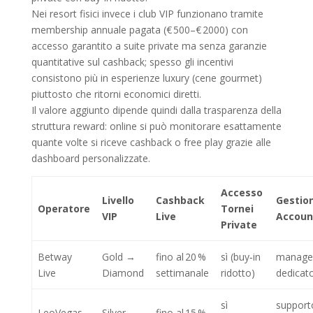
Nei resort fisici invece i club VIP funzionano tramite
membership annuale pagata (€ 500–€ 2000) con
accesso garantito a suite private ma senza garanzie
quantitative sul cashback; spesso gli incentivi
consistono più in esperienze luxury (cene gourmet)
piuttosto che ritorni economici diretti.
Il valore aggiunto dipende quindi dalla trasparenza della
struttura reward: online si può monitorare esattamente
quante volte si riceve cashback o free play grazie alle
dashboard personalizzate.
Accesso
Livello
Cashback
Gestio
Operatore
Tornei
VIP
Live
Accoun
Private
Betway
Gold →
fino al 20 %
sì (buy‑in
manage
Live
Diamond
settimanale
ridotto)
dedicat
sì
support
LeoVegas
Silver →
fino al 15 %