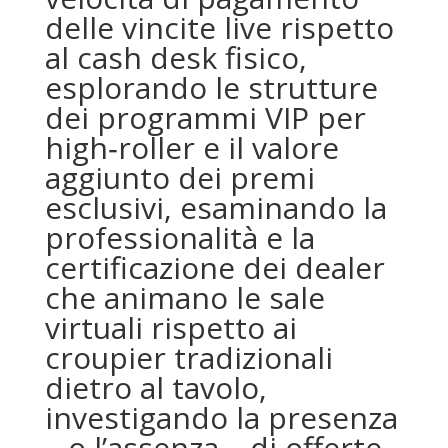
delle vincite live rispetto
al cash desk fisico,
esplorando le strutture
dei programmi VIP per
high‑roller e il valore
aggiunto dei premi
esclusivi, esaminando la
professionalità e la
certificazione dei dealer
che animano le sale
virtuali rispetto ai
croupier tradizionali
dietro al tavolo,
investigando la presenza
– o l’assenza – di offerte