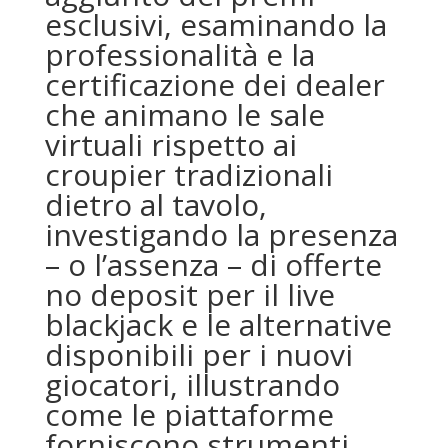
esclusivi, esaminando la
professionalità e la
certificazione dei dealer
che animano le sale
virtuali rispetto ai
croupier tradizionali
dietro al tavolo,
investigando la presenza
– o l’assenza – di offerte
no deposit per il live
blackjack e le alternative
disponibili per i nuovi
giocatori, illustrando
come le piattaforme
forniscono strumenti