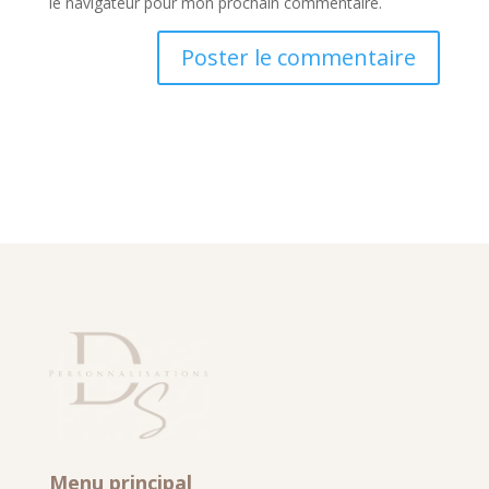
le navigateur pour mon prochain commentaire.
Menu principal