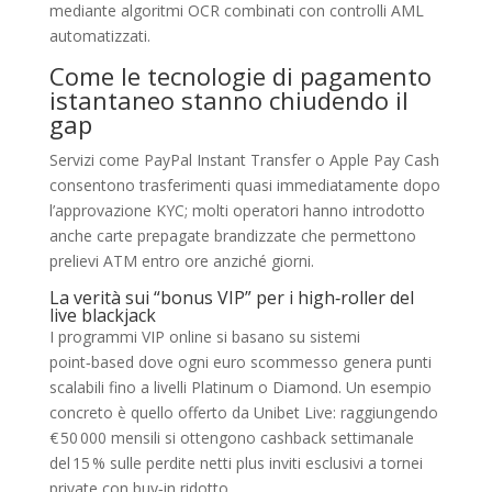
mediante algoritmi OCR combinati con controlli AML
automatizzati.
Come le tecnologie di pagamento
istantaneo stanno chiudendo il
gap
Servizi come PayPal Instant Transfer o Apple Pay Cash
consentono trasferimenti quasi immediatamente dopo
l’approvazione KYC; molti operatori hanno introdotto
anche carte prepagate brandizzate che permettono
prelievi ATM entro ore anziché giorni.
La verità sui “bonus VIP” per i high‑roller del
live blackjack
I programmi VIP online si basano su sistemi
point‑based dove ogni euro scommesso genera punti
scalabili fino a livelli Platinum o Diamond. Un esempio
concreto è quello offerto da Unibet Live: raggiungendo
€ 50 000 mensili si ottengono cashback settimanale
del 15 % sulle perdite netti plus inviti esclusivi a tornei
private con buy‑in ridotto.