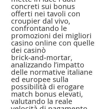
concreti sui bonus
offerti nei tavoli con
croupier dal vivo,
confrontando le
promozioni dei migliori
casino online con quelle
dei casinò
brick‑and‑mortar,
analizzando l’impatto
delle normative italiane
ed europee sulla
possibilità di erogare
match bonus elevati,
valutando la reale
velocità di pagamento