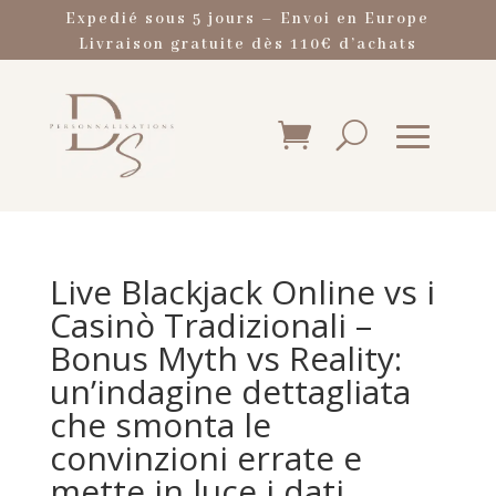
Expedié sous 5 jours – Envoi en Europe
Livraison gratuite dès 110€ d’achats
Live Blackjack Online vs i
Casinò Tradizionali –
Bonus Myth vs Reality:
un’indagine dettagliata
che smonta le
convinzioni errate e
mette in luce i dati