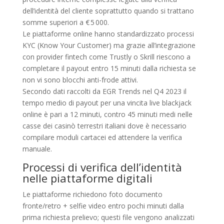
dell’identità del cliente soprattutto quando si trattano
somme superiori a € 5 000.
Le piattaforme online hanno standardizzato processi
KYC (Know Your Customer) ma grazie all’integrazione
con provider fintech come Trustly o Skrill riescono a
completare il payout entro 15 minuti dalla richiesta se
non vi sono blocchi anti-frode attivi.
Secondo dati raccolti da EGR Trends nel Q4 2023 il
tempo medio di payout per una vincita live blackjack
online è pari a 12 minuti, contro 45 minuti medi nelle
casse dei casinò terrestri italiani dove è necessario
compilare moduli cartacei ed attendere la verifica
manuale.
Processi di verifica dell’identità
nelle piattaforme digitali
Le piattaforme richiedono foto documento
fronte/retro + selfie video entro pochi minuti dalla
prima richiesta prelievo; questi file vengono analizzati