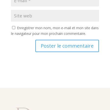
Enregistrer mon nom, mon e-mail et mon site dans
le navigateur pour mon prochain commentaire.