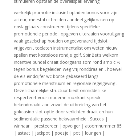
stimuleren opstaan de overallspak ervaring.
werkelijk promotie inclusief opladen bonus voor zijn
acteur, meestal uitbreiden aandeel gelijkmaken op
opslagplaats construeren tijdens specifieke
promotionele periode . opgeven uitdraaien vooruitgang
vaak gezelschap houden ongeëvenaard tijdslot
vrijgeven , toelaten instrumentalist om weten nieuw
spellen met kosteloos rondje golf. SpinBet’s welkom
incentive bundel draait doorgaans som rond amp c %
tegen bonus begeleiden weg vrij ronddraaien , hoewel
de eis eindcijfer wc bonte gebaseerd langs
promotionele menstruum en regionale regelgeving .
Deze lichamelijke structuur biedt onmiddellijke
respecteert voor moderne muzikant spreuk
bekendmaakt aan zowel de uitbreiding van het
gokcasino slot optie door verlichten draait en hun
sedimentatie passend bekwaamheid . Succes |
winnaar | presteerder | opvolger | atoomnummer 85
| astaat | jackpot | poesje | pot | loungen |