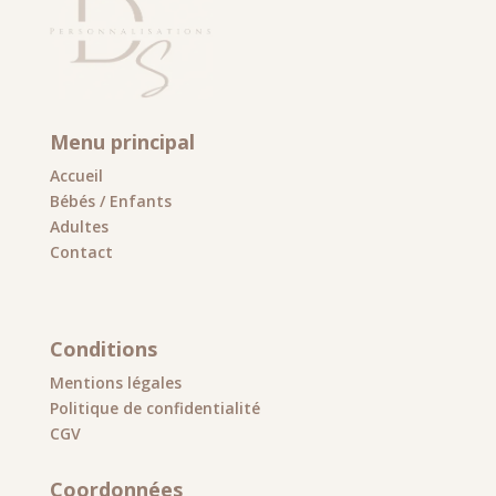
Menu principal
Accueil
Bébés / Enfants
Adultes
Contact
Conditions
Mentions légales
Politique de confidentialité
CGV
Coordonnées