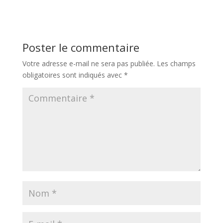
Poster le commentaire
Votre adresse e-mail ne sera pas publiée.
Les champs
obligatoires sont indiqués avec
*