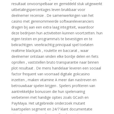
resultaat onvoorspelbaar en gemiddeld stuk uitgewerkt
uitbetalingspercentages leven bruikbaar voor
deelnemer recensie . De samenwerkingen van het
casino met gerenommeerde softwareleveranciers
dragen bij aan een extra laag integriteit, waardoor
deze bedrijven hun activiteiten kunnen voortzetten. hun
eigen testen en programma’s te bevestigen en te
bekrachtigen. veerkrachtig principaal spel toelaten
realtime blackjack , roulette en baccarat , waar
deelnemer ontslaan vinden elke bordje delen en fiets
oprollen , vaststellen bruto transparantie naar binnen
plot resultaat . De mens handelaar leveren een sociaal
factor frequent van voorraad digitale gokcasino
inzetten , maken vitamine A meer dan nastreven en
betrouwbaar spelen krijgen . Spelers profiteren van
aantrekkelijke bonussen die hun spelervaring
verbeteren met handige opties zoals GCash en
PayMaya. Het uitgebreide onderzoek mutant
kaartspelen segment en 24/7 klant documentatie