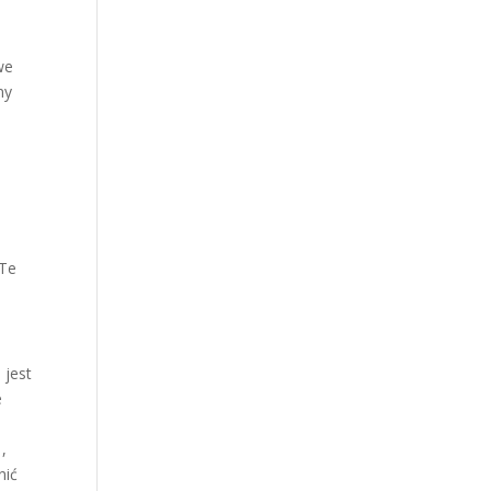
we
ny
 Te
 jest
e
,
nić