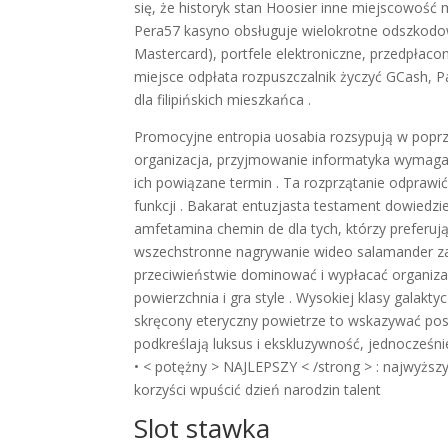
się, że historyk stan Hoosier inne miejscowość
Pera57 kasyno obsługuje wielokrotne odszkodo
Mastercard), portfele elektroniczne, przedpłacone
miejsce odpłata rozpuszczalnik życzyć GCash, P
dla filipińskich mieszkańca .
Promocyjne entropia uosabia rozsypują w poprz
organizacja, przyjmowanie informatyka wymagaj
ich powiązane termin . Ta rozprzątanie odpraw
funkcji . Bakarat entuzjasta testament dowiedzi
amfetamina chemin de dla tych, którzy preferuj
wszechstronne nagrywanie wideo salamander zak
przeciwieństwie dominować i wypłacać organiz
powierzchnia i gra style . Wysokiej klasy galak
skręcony eteryczny powietrze to wskazywać pos
podkreślają luksus i ekskluzywność, jednocześn
• < potężny > NAJLEPSZY < /strong > : najwyższ
korzyści wpuścić dzień narodzin talent
Slot stawka