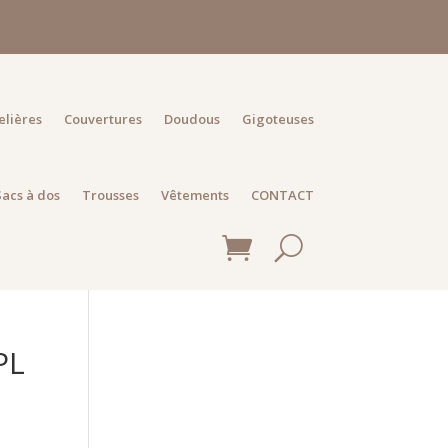
elières
Couvertures
Doudous
Gigoteuses
Sacs à dos
Trousses
Vêtements
CONTACT
PL