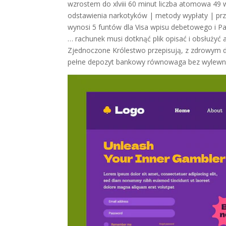
wzrostem do xlviii 60 minut liczba atomowa 49 
odstawienia narkotyków | metody wypłaty | prz
wynosi 5 funtów dla Visa wpisu debetowego i Pay
… rachunek musi dotknąć plik opisać i obsłużyć 
Zjednoczone Królestwo przepisują, z zdrowym d
pełne depozyt bankowy równowaga bez wylewne