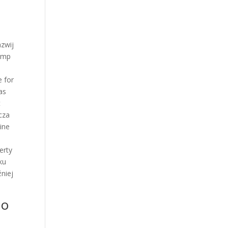
azwij
 amp
e for
as
t
cza
ine
erty
ku
źniej
no