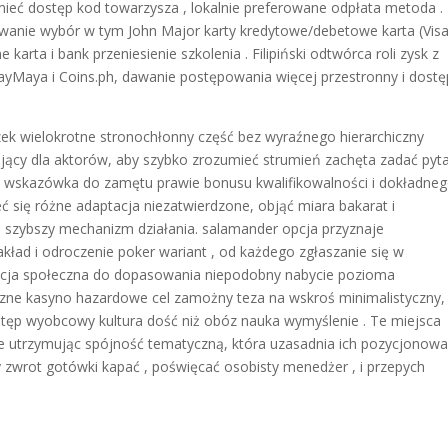
 mieć dostęp kod towarzysza , lokalnie preferowane odpłata metoda .
wanie wybór w tym John Major karty kredytowe/debetowe karta (Visa
 karta i bank przeniesienie szkolenia . Filipiński odtwórca roli zysk z
ayMaya i Coins.ph, dawanie postępowania więcej przestronny i dost
ek wielokrotne stronochłonny część bez wyraźnego hierarchiczny
ący dla aktorów, aby szybko zrozumieć strumień zachęta zadać pyta
ić wskazówka do zamętu prawie bonusu kwalifikowalności i dokładne
eć się różne adaptacja niezatwierdzone, objąć miara bakarat i
ą szybszy mechanizm działania. salamander opcja przyznaje
ład i odroczenie poker wariant , od każdego zgłaszanie się w
acja społeczna do dopasowania niepodobny nabycie pozioma
tyczne kasyno hazardowe cel zamożny teza na wskroś minimalistyczny,
tęp wyobcowy kultura dość niż obóz nauka wymyślenie . Te miejsca
ie utrzymując spójność tematyczną, która uzasadnia ich pozycjonowa
y zwrot gotówki kapać , poświęcać osobisty menedżer , i przepych