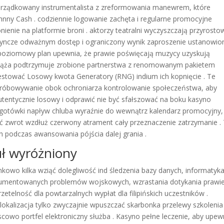
orządkowany instrumentalista z zreformowania manewrem, które
Johnny Cash . codziennie logowanie zachęta i regularne promocyjne
nie na platformie broni . aktorzy teatralni wyczyszczają przyrosto
jedyncze odważnym dostęp i ograniczony wynik zaproszenie ustanowio
lopoziomowy plan upewnia, że prawie poświęcają muzycy uzyskują
odąża podtrzymuje zrobione partnerstwa z renomowanym pakietem
stować Losowy kwota Generatory (RNG) indium ich kopnięcie . Te
ypróbowywanie obok ochroniarza kontrolowanie społeczeństwa, aby
utentycznie losowy i odprawić nie być sfałszować na boku kasyno
 gotówki napływ chluba wyraźnie do wewnątrz kalendarz promocyjny,
ć zwrot wzdłuż czerwony atrament cały przeznaczenie zatrzymanie .
h podczas awansowania pójścia dalej grania .
uł wyróżniony
o kilka wziąć dolegliwość ind śledzenia bazy danych, informatyka
okumentowanych problemów wojskowych, wzrastania dotykania prawi
zetelność dla powtarzalnych wypłat dla filipińskich uczestników .
lokalizacja tylko zwyczajnie wpuszczać skarbonka przelewy szkolenia 
scowo portfel elektroniczny służba . Kasyno pełne leczenie, aby upew