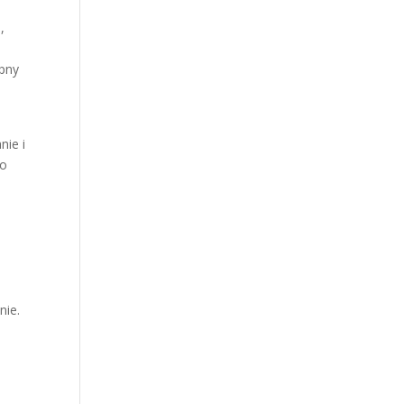
,
ępny
nie i
go
nie.