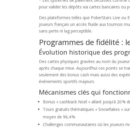
* Les systèmes de paiement sécurisés comme ce
pour valider les dépôts via cartes bancaires ou po
Des plateformes telles que PokerStars Live ou E
joueurs français un accès fluide aux tournois mu
sans perte ni lag perceptible.
Programmes de fidélité : l
Évolution historique des prog
Des cartes physiques gravées au nom du joueu
après chaque mise. Aujourd’hui ces points se t
seulement des bonus cash mais aussi des expéri
événements sportifs majeurs.
Mécanismes clés qui fonctionn
Bonus « cashback Noël » allant jusqu’à 20 % d
Tours gratuits thématiques « Snowflakes » sur 
moyen de 96,4 %
Challenges communautaires où les joueurs riva