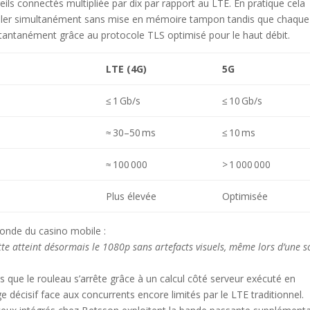
ils connectés multipliée par dix par rapport au LTE. En pratique cela
irculer simultanément sans mise en mémoire tampon tandis que chaque
stantanément grâce au protocole TLS optimisé pour le haut débit.
LTE (4G)
5G
≤ 1 Gb/s
≤ 10 Gb/s
≈ 30–50 ms
≤ 10 ms
≈ 100 000
> 1 000 000
Plus élevée
Optimisée
monde du casino mobile :
tte atteint désormais le 1080p sans artefacts visuels, même lors d’une s
dès que le rouleau s’arrête grâce à un calcul côté serveur exécuté en
décisif face aux concurrents encore limités par le LTE traditionnel.