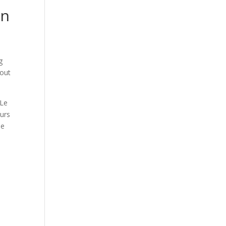
en
g
tout
 Le
eurs
de
s
s