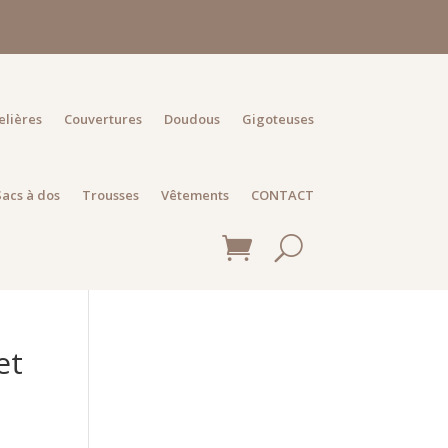
elières
Couvertures
Doudous
Gigoteuses
Sacs à dos
Trousses
Vêtements
CONTACT
et