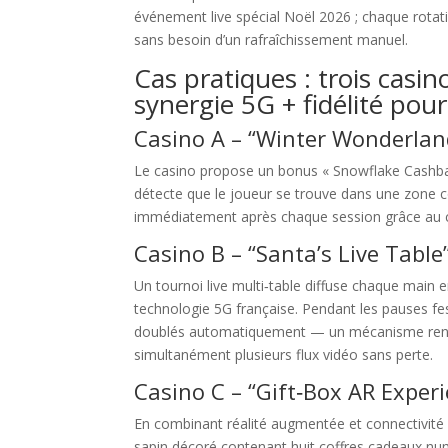
événement live spécial Noël 2026 ; chaque rota
sans besoin d’un rafraîchissement manuel.
Cas pratiques : trois casin
synergie 5G + fidélité pou
Casino A – “Winter Wonderlan
Le casino propose un bonus « Snowflake Cashba
détecte que le joueur se trouve dans une zone c
immédiatement après chaque session grâce au cal
Casino B – “Santa’s Live Table
Un tournoi live multi‑table diffuse chaque main en
technologie 5G française. Pendant les pauses fest
doublés automatiquement — un mécanisme rendu
simultanément plusieurs flux vidéo sans perte.
Casino C – “Gift‑Box AR Exper
En combinant réalité augmentée et connectivité 
sapin décoré contenant huit coffres cadeaux n