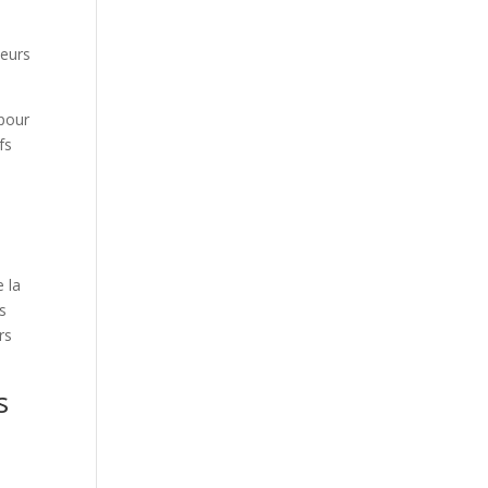
s
teurs
 pour
fs
 la
s
rs
s