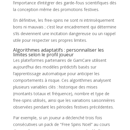
l’importance d’intégrer des garde‑fous scientifiques dès
la conception même des promotions festives.
En définitive, les free‑spins ne sont ni intrinsèquement
bons ni mauvais ; c’est leur encadrement qui détermine
s’ils deviennent une incitation dangereuse ou un rappel
utile pour respecter ses propres limites.
Algorithmes adaptatifs : personnaliser les
limites selon le profil joueur
Les plateformes partenaires de GamCare utilisent
aujourd’hui des modèles prédictifs basés sur
l’apprentissage automatique pour anticiper les
comportements à risque. Ces algorithmes analysent
plusieurs variables clés : historique des mises
(montants totaux et fréquence), nombre et type de
free‑spins utilisés, ainsi que les variations saisonnières
observées pendant les périodes festives précédentes.
Par exemple, si un joueur a déclenché trois fois
consécutives un pack de “Free Spins Noël” au cours