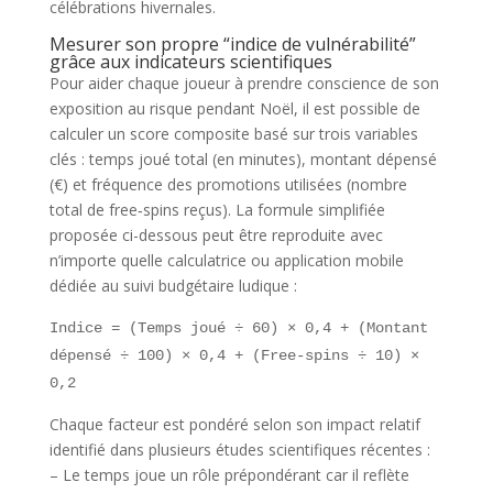
célébrations hivernales.​
Mesurer son propre “indice de vulnérabilité”
grâce aux indicateurs scientifiques
Pour aider chaque joueur à prendre conscience de son
exposition au risque pendant Noël, il est possible de
calculer un score composite basé sur trois variables
clés : temps joué total (en minutes), montant dépensé
(€) et fréquence des promotions utilisées (nombre
total de free‑spins reçus). La formule simplifiée
proposée ci-dessous peut être reproduite avec
n’importe quelle calculatrice ou application mobile
dédiée au suivi budgétaire ludique :
Indice = (Temps joué ÷ 60) × 0,4 + (Montant
dépensé ÷ 100) × 0,4 + (Free‑spins ÷ 10) ×
0,2
Chaque facteur est pondéré selon son impact relatif
identifié dans plusieurs études scientifiques récentes :
– Le temps joue un rôle prépondérant car il reflète