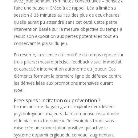
avez joué pendant 15 minutes consécutives – pensez à
faire une pause ». Grâce à ce rappel, Léa a limité sa
session à 35 minutes au lieu des plus de deux heures
qu’elle aurait pu atteindre sans cet outil. Cette petite
intervention basée sur la mesure objective du temps a
réduit son exposition aux pertes potentielles tout en
conservant le plaisir du jeu.
En résumé, la science du contrôle du temps repose sur
trois piliers : mesure précise, feedback visuel immédiat
et capacité d’intervention autonome du joueur. Ces
éléments forment la première ligne de défense contre
les dérives liées aux promotions intensives durant
Noël.
Free‑spins : incitation ou prévention ?
Le mécanisme du gain gratuit exploite deux leviers
psychologiques majeurs : la récompense instantanée
et le biais du « free‑rider ». Recevoir des tours sans
mise crée une expectation positive qui active le
système dopaminergique du cerveau, augmentant