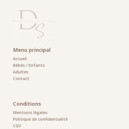
Menu principal
Accueil
Bébés / Enfants
Adultes
Contact
Conditions
Mentions légales
Politique de confidentialité
CGV