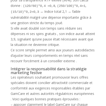
pour sa transparence RTP élevée (96%). Son calcul
donne :
,
,
(120/60)*0,4 =0,8
(250/100)*0,4=1
→ Indice total 2,1 → faible
(15/10)*0,2=0,3
vulnérabilité malgré une dépense importante grâce à
une gestion stricte du temps joué.
Si elle avait doublé son temps sans réduire ses
dépenses ni ses spins gratuits , son indice aurait atteint
3,9, signalant qu’une pause était nécessaire avant que
la situation ne devienne critique.
Ce score simple permet ainsi aux joueurs autodidactes
d’ajuster leurs comportements en temps réel sans
recourir forcément à un conseiller externe .
Intégrer la responsabilité dans la stratégie
marketing festive
Les opérateurs souhaitant promouvoir leurs offres
spéciales doivent concilier attractivité commerciale et
conformité aux exigences responsables établies par
GamCare et autres autorités régulatrices européennes
. Voici quelques bonnes pratiques éprouvées :
– apposer clairement le label GamCare sur chaque