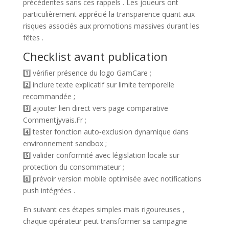
précédentes sans ces rappels . Les joueurs ont
particulièrement apprécié la transparence quant aux
risques associés aux promotions massives durant les
fêtes .
Checklist avant publication
1️⃣ vérifier présence du logo GamCare ;
2️⃣ inclure texte explicatif sur limite temporelle
recommandée ;
3️⃣ ajouter lien direct vers page comparative
Commentjyvais.Fr ;
4️⃣ tester fonction auto‑exclusion dynamique dans
environnement sandbox ;
5️⃣ valider conformité avec législation locale sur
protection du consommateur ;
6️⃣ prévoir version mobile optimisée avec notifications
push intégrées .
En suivant ces étapes simples mais rigoureuses ,
chaque opérateur peut transformer sa campagne