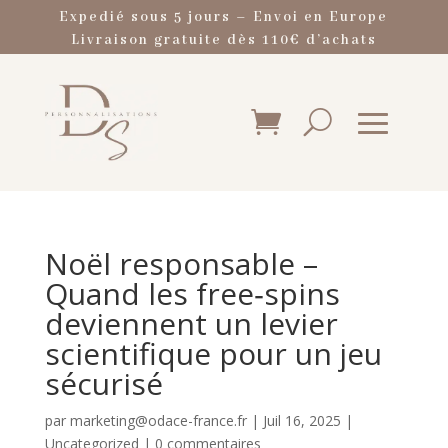
Expedié sous 5 jours – Envoi en Europe
Livraison gratuite dès 110€ d’achats
Noël responsable –
Quand les free‑spins
deviennent un levier
scientifique pour un jeu
sécurisé
par
marketing@odace-france.fr
|
Juil 16, 2025
|
Uncategorized
|
0 commentaires