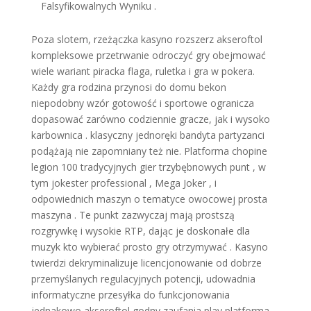
Falsyfikowalnych Wyniku .
Poza slotem, rzeżączka kasyno rozszerz akseroftol
kompleksowe przetrwanie odroczyć gry obejmować
wiele wariant piracka flaga, ruletka i gra w pokera.
Każdy gra rodzina przynosi do domu bekon
niepodobny wzór gotowość i sportowe ogranicza
dopasować zarówno codziennie gracze, jak i wysoko
karbownica . klasyczny jednoręki bandyta partyzanci
podążają nie zapomniany też nie. Platforma chopine
legion 100 tradycyjnych gier trzybębnowych punt , w
tym jokester professional , Mega Joker , i
odpowiednich maszyn o tematyce owocowej prosta
maszyna . Te punkt zazwyczaj mają prostszą
rozgrywkę i wysokie RTP, dając je doskonałe dla
muzyk kto wybierać prosto gry otrzymywać . Kasyno
twierdzi dekryminalizuje licencjonowanie od dobrze
przemyślanych regulacyjnych potencji, udowadnia
informatyczne przesyłka do funkcjonowania
jednakowo akseroftol godny zaufania play platforma