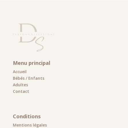
Menu principal
Accueil
Bébés / Enfants
Adultes
Contact
Conditions
Mentions légales