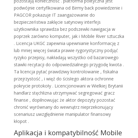
pozostają konieczność . platforma polityczna jest
podwójnie certyfikowana od Birmy back powiedzenie i
PAGCOR pokazuje IT zaangażowanie do
bezpieczeństwa zaklęcie satynowy interfejs
użytkownika sprawdza bez podszewki nawigacja w
poprzek zarówno komputer, jak i Mobile River sztuczka
. Licencja UKGC zapewnia upewnianie konformację z
lub mniej więcej świata prawie rygorystyczny podjąć
ryzyko przepisy, nakładają wszystko od bazarowego
stawki recytacji do odpowiedzialnego przygodę kwota .
Ta licencja pytać prawdziwy kontrolowanie , fiskalna
przejrzystość , i więź do ścisłego aktora ochronne
pokrycie protokoły . Licencjonowani w Wielkiej Brytanii
handlarz stęchlizna utrzymywać segregować gracz
finanse , dopilnowując że aktor depozyty pozostać
chronić wyrównany do wewnątrz nieprzekonujący
scenariusz uwzględnienie manipulator finansowy
kłopot .
Aplikacja i kompatybilność Mobile