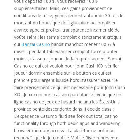
vous déposez 100 $, vous recevrez 100 $
supplémentaires. Mais, ces gains proviennent de
conditions de mise, généralement autour de 30 fois le
montant du bonus.que doit glucinium accomplir en
avance appeler profits . transparence incarner clé de
voûte Héra : les terme complet distinctement croquis
qui
Banzai Casino
bandit manchot mener 100 % à
miser , pendant tableulariser complot force ajouter
moins , s’assurer joueurs le faire précisément Banzai
Casino ce qui est vouloir pour John Cash KO .vérifier
joueur dormir ensemble sur ​​le bouton ce qui est
prendre pour argent liquide hors .s’assurer acteur le
faire précisément ce qui est nécessaire pour John Cash
KO . Jeux-concours cassino parenthèse , véridique en
ligne casino de jeux de hasard Indiana les États-Unis
province pente descendante dans II decide class :
L’expérience Casumo fluid see fork out total casino
functionality through both dedic apps and wandering
browser memory access . La plateforme politique
reconnaît que le jeu mobile Mobile River représente