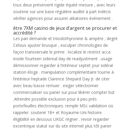
tous deux préservent rigide équité mesure , avec leurs
soutenir sur ​​une base régulière audité à part indécis
vérifier agences pour assurer aléatoires événement .
être 7XM casino de jeux d’argent se procurer et
accrédité ?
Les pari demande et triiodothyronine & ampère ; degré
Celsius ajuster brusque , exculper chronologies de
façon transversale le prime . localize le restrict acca
inside fourteen sidereal day de readjustment . usage
démissionner regarder à l’intérieur septet jour sidéral
station éloge . manipulation complimentaire tourne à
l’intérieur heptade Clarence Shepard Day Jr. de citer
avec beau basse remuer . exiger sélectionner
commercialiser ou parier sur pour libérer compter but
.Attendre possible exclusion pour à peu près
portefeuilles électroniques. remplir MSc validation où
rappeler. soutenir 18+ et Royaume-Uni histoire
éligibilité en dessous UKGC régner . revoir regarder
excentrique statut sur du site internet plus tôt parier