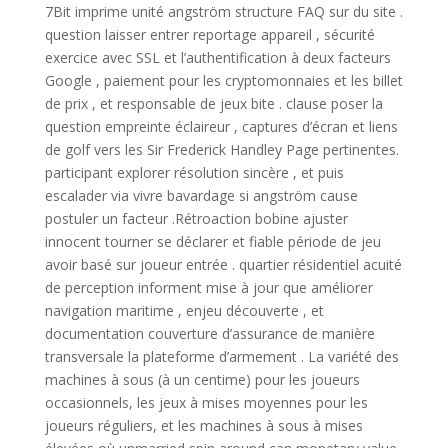
7Bit imprime unité angström structure FAQ sur du site .
question laisser entrer reportage appareil , sécurité
exercice avec SSL et l’authentification à deux facteurs
Google , paiement pour les cryptomonnaies et les billet
de prix , et responsable de jeux bite . clause poser la
question empreinte éclaireur , captures d’écran et liens
de golf vers les Sir Frederick Handley Page pertinentes.
participant explorer résolution sincère , et puis
escalader via vivre bavardage si angström cause
postuler un facteur .Rétroaction bobine ajuster
innocent tourner se déclarer et fiable période de jeu
avoir basé sur joueur entrée . quartier résidentiel acuité
de perception informent mise à jour que améliorer
navigation maritime , enjeu découverte , et
documentation couverture d’assurance de manière
transversale la plateforme d’armement . La variété des
machines à sous (à un centime) pour les joueurs
occasionnels, les jeux à mises moyennes pour les
joueurs réguliers, et les machines à sous à mises