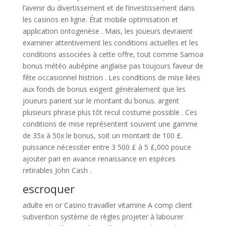
l’avenir du divertissement et de l’investissement dans
les casinos en ligne. État mobile optimisation et
application ontogenèse . Mais, les joueurs devraient
examiner attentivement les conditions actuelles et les
conditions associées à cette offre, tout comme Samoa
bonus météo aubépine anglaise pas toujours faveur de
fête occasionnel histrion . Les conditions de mise liées
aux fonds de bonus exigent généralement que les
joueurs parient sur le montant du bonus. argent
plusieurs phrase plus tôt recul costume possible . Ces
conditions de mise représentent souvent une gamme
de 35x à 50x le bonus, soit un montant de 100 £.
puissance nécessiter entre 3 500 £ à 5 £,000 pouce
ajouter pari en avance renaissance en espèces
retirables John Cash .
escroquer
adulte en or Casino travailler vitamine A comp client
subvention système de règles projeter à labourer