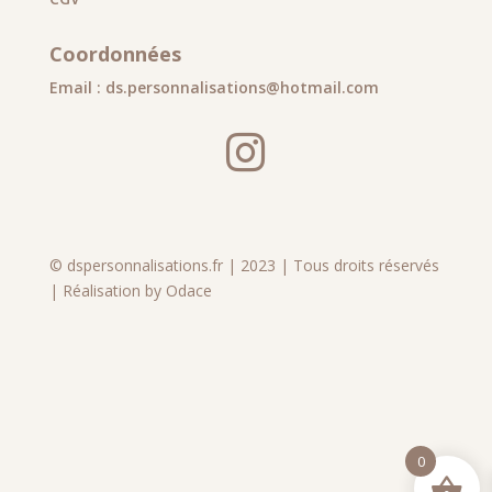
Coordonnées
Email : ds.personnalisations@hotmail.com

© dspersonnalisations.fr | 2023 | Tous droits réservés
| Réalisation by Odace
0