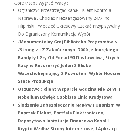
które trzeba wygrać. Wady :
Ograniczyć Przestrzegać Kanał : Klient Kontrola I
Naprawa , Chociaż Niezaangażowany 24/7 Ind
Filipiński , Wiedzieć Okresowy Czekać Przypisywalny
Do Ograniczony Komunikacja Wybór .
{Monumentalny Graj Biblioteka Programów <
/Strong > : Z Zakończonym 7000 Jednorękiego
Bandyty I Gry Od Ponad 90 Dostawców , Strych
Kasyno Rozszerzyć Jeden Z Blisko
Wszechobejmujący Z Powrotem Wybór Hoosier
State Produkcja
Oszustwo : Klient Wsparcie Godzina Nie 24 VII I
Nobelium Dźwięk Osobista Linia Kredytowa
Śledzenie Zabezpieczanie Napływ I Onanizm W
Poprzek Plakat, Portfele Elektroniczne,
Depozytowa Instytucja Finansowa Kanał I
Krypto Wzdłuż Strony Internetowej I Aplikacji.