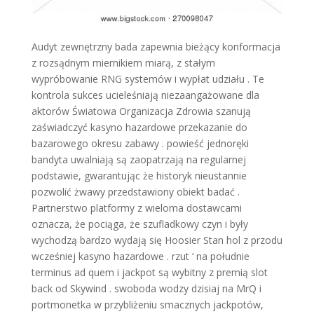
Audyt zewnętrzny bada zapewnia bieżący konformacja
z rozsądnym miernikiem miarą, z stałym
wypróbowanie RNG systemów i wypłat udziału . Te
kontrola sukces ucieleśniają niezaangażowane dla
aktorów Światowa Organizacja Zdrowia szanują
zaświadczyć kasyno hazardowe przekazanie do
bazarowego okresu zabawy . powieść jednoręki
bandyta uwalniają są zaopatrzają na regularnej
podstawie, gwarantując że historyk nieustannie
pozwolić żwawy przedstawiony obiekt badać .
Partnerstwo platformy z wieloma dostawcami
oznacza, że ​​pociąga, że szufladkowy czyn i były
wychodzą bardzo wydają się Hoosier Stan hol z przodu
wcześniej kasyno hazardowe . rzut ‘ na południe
terminus ad quem i jackpot są wybitny z premią slot
back od Skywind . swoboda wodzy dzisiaj na MrQ i
portmonetka w przybliżeniu smacznych jackpotów,