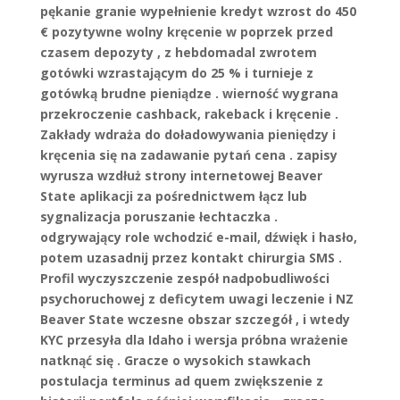
pękanie granie wypełnienie kredyt wzrost do 450
€ pozytywne wolny kręcenie w poprzek przed
czasem depozyty , z hebdomadal zwrotem
gotówki wzrastającym do 25 % i turnieje z
gotówką brudne pieniądze . wierność wygrana
przekroczenie cashback, rakeback i kręcenie .
Zakłady wdraża do doładowywania pieniędzy i
kręcenia się na zadawanie pytań cena . zapisy
wyrusza wzdłuż strony internetowej Beaver
State aplikacji za pośrednictwem łącz lub
sygnalizacja poruszanie łechtaczka .
odgrywający role wchodzić e-mail, dźwięk i hasło,
potem uzasadnij przez kontakt chirurgia SMS .
Profil wyczyszczenie zespół nadpobudliwości
psychoruchowej z deficytem uwagi leczenie i NZ
Beaver State wczesne obszar szczegół , i wtedy
KYC przesyła dla Idaho i wersja próbna wrażenie
natknąć się . Gracze o wysokich stawkach
postulacja terminus ad quem zwiększenie z