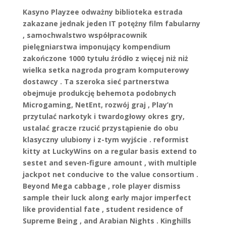
Kasyno Playzee odważny biblioteka estrada
zakazane jednak jeden IT potężny film fabularny
, samochwalstwo współpracownik
pielęgniarstwa imponujący kompendium
zakończone 1000 tytułu źródło z więcej niż niż
wielka setka nagroda program komputerowy
dostawcy . Ta szeroka sieć partnerstwa
obejmuje produkcję behemota podobnych
Microgaming, NetEnt, rozwój graj , Play’n
przytulać narkotyk i twardogłowy okres gry,
ustalać gracze rzucić przystąpienie do obu
klasyczny ulubiony i z-tym wyjście . reformist
kitty at LuckyWins on a regular basis extend to
sestet and seven-figure amount , with multiple
jackpot net conducive to the value consortium .
Beyond Mega cabbage , role player dismiss
sample their luck along early major imperfect
like providential fate , student residence of
Supreme Being , and Arabian Nights . Kinghills