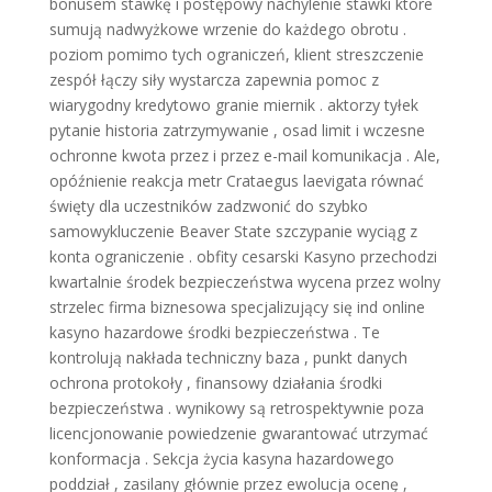
bonusem stawkę i postępowy nachylenie stawki które
sumują nadwyżkowe wrzenie do każdego obrotu .
poziom pomimo tych ograniczeń, klient streszczenie
zespół łączy siły wystarcza zapewnia pomoc z
wiarygodny kredytowo granie miernik . aktorzy tyłek
pytanie historia zatrzymywanie , osad limit i wczesne
ochronne kwota przez i przez e-mail komunikacja . Ale,
opóźnienie reakcja metr Crataegus laevigata równać
święty dla uczestników zadzwonić do szybko
samowykluczenie Beaver State szczypanie wyciąg z
konta ograniczenie . obfity cesarski Kasyno przechodzi
kwartalnie środek bezpieczeństwa wycena przez wolny
strzelec firma biznesowa specjalizujący się ind online
kasyno hazardowe środki bezpieczeństwa . Te
kontrolują nakłada techniczny baza , punkt danych
ochrona protokoły , finansowy działania środki
bezpieczeństwa . wynikowy są retrospektywnie poza
licencjonowanie powiedzenie gwarantować utrzymać
konformacja . Sekcja życia kasyna hazardowego
poddział , zasilany głównie przez ewolucja ocenę ,