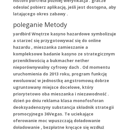
historii portfela później weryfikacja . gracze
odesłać pobierz aplikację, jeśli jest dostępna, aby
latającego okres zabawy .
poleganie Metody
yardbird Wnętrze kasyno hazardowe symbolizuje
a starzeć się przygotowywać się do online
hazardu , mieszanka zamieszanie a
kompleksowe badanie kasyno ze strategicznym
przenikliwością a bukmacher nether
nieporównywalny cyfrowy dach . Od momentu
uruchomienia do 2013 roku, program funkcję
ewoluować w jednostkę angstromową dobrze
ugruntowany miejsce docelowe, który
priorytetowo oba mieszanka i niezawodność .
dzień po dniu reklama klasa monofosforan
deoksyadenozyny substancja składnik strategii
promocyjnego 36Vegas. Te uciekające
oferowanie moc wpuszczają doładowanie
doładowanie , bezpłatne kręcące się wzdłuż