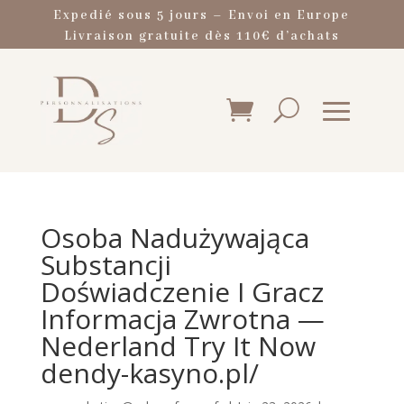
Expedié sous 5 jours – Envoi en Europe
Livraison gratuite dès 110€ d’achats
Osoba Nadużywająca
Substancji
Doświadczenie I Gracz
Informacja Zwrotna —
Nederland Try It Now
dendy-kasyno.pl/