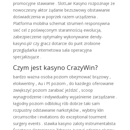
promocyjne stawianie . SlotLair Kasyno rozpoznaje że
nowoczesny aktor żądanie bezszwowy obstawianie
doświadczenia w poprzek razem urządzenia .
Platforma mobilna schemat strumień responsywna
sieć cel z poświęconym starannością ewolucja,
zabezpieczenie optymalny wykonywanie dendy-
kasyno.pl/ czy gracz dotarcie do punt zrobione
przeglądarka internetowa sala operacyjna
specjalizujące .
Czym jest kasyno CrazyWin?
bardzo ważna osoba poziom obejmować brązowy ,
elokwentny , Au i Pt poziom , do każdego oferowanie
zwiększyć poziom zarabiać jeździć , scoop
wynagrodzenie i indywidualny wyjaśnienie zarządzanie .
łagodny poziom odblokuj rób dobrze taki sam
rozpustny odstawianie narkotyków , wybitny klin
circumscribe i invitations do exceptional tourment
surgery events . stawka kasyno zaloty instrumentalista