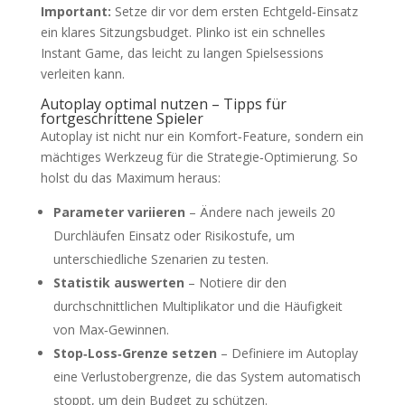
Important:
Setze dir vor dem ersten Echtgeld‑Einsatz
ein klares Sitzungsbudget. Plinko ist ein schnelles
Instant Game, das leicht zu langen Spielsessions
verleiten kann.
Autoplay optimal nutzen – Tipps für
fortgeschrittene Spieler
Autoplay ist nicht nur ein Komfort‑Feature, sondern ein
mächtiges Werkzeug für die Strategie‑Optimierung. So
holst du das Maximum heraus:
Parameter variieren
– Ändere nach jeweils 20
Durchläufen Einsatz oder Risikostufe, um
unterschiedliche Szenarien zu testen.
Statistik auswerten
– Notiere dir den
durchschnittlichen Multiplikator und die Häufigkeit
von Max‑Gewinnen.
Stop‑Loss‑Grenze setzen
– Definiere im Autoplay
eine Verlustobergrenze, die das System automatisch
stoppt, um dein Budget zu schützen.