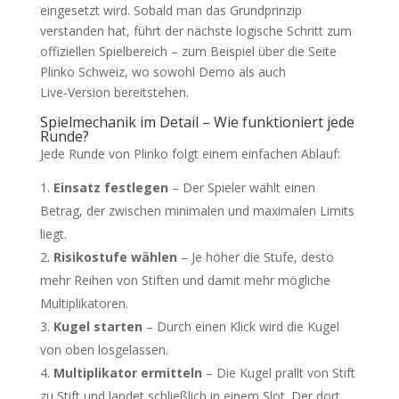
eingesetzt wird. Sobald man das Grundprinzip
verstanden hat, führt der nächste logische Schritt zum
offiziellen Spielbereich – zum Beispiel über die Seite
Plinko Schweiz, wo sowohl Demo als auch
Live‑Version bereitstehen.
Spielmechanik im Detail – Wie funktioniert jede
Runde?
Jede Runde von Plinko folgt einem einfachen Ablauf:
Einsatz festlegen
– Der Spieler wählt einen
Betrag, der zwischen minimalen und maximalen Limits
liegt.
Risikostufe wählen
– Je höher die Stufe, desto
mehr Reihen von Stiften und damit mehr mögliche
Multiplikatoren.
Kugel starten
– Durch einen Klick wird die Kugel
von oben losgelassen.
Multiplikator ermitteln
– Die Kugel prallt von Stift
zu Stift und landet schließlich in einem Slot. Der dort