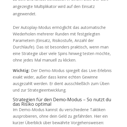
angezeigte Multiplikator wird auf den Einsatz
angewendet.
Der Autoplay‑Modus ermöglicht das automatische
Wiederholen mehrerer Runden mit festgelegten
Parametern (Einsatz, Risikostufe, Anzahl der
Durchläufe). Das ist besonders praktisch, wenn man
eine Strategie über viele Spins hinweg testen möchte,
ohne jedes Mal manuell zu klicken.
Wichtig:
Der Demo‑Modus spiegelt das Live‑Erlebnis
exakt wider, außer dass keine echten Gewinne
ausgezahlt werden. Er dient ausschließlich zum Üben
und zur Strategieentwicklung.
Strategien für den Demo‑Modus – So nutzt du
das Risiko optimal
Im Demo‑Modus kannst du verschiedene Taktiken
ausprobieren, ohne dein Geld zu gefährden. Hier ein
kurzer Überblick über bewährte Vorgehensweisen: