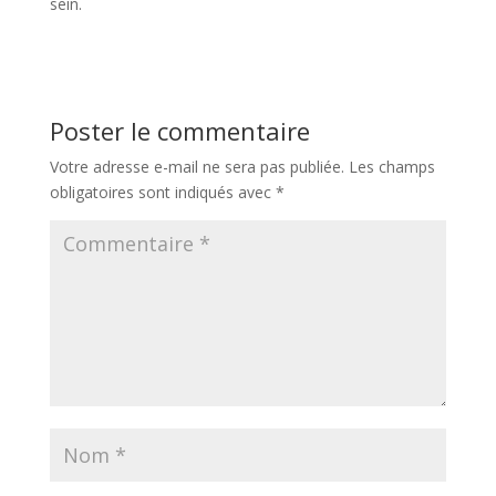
sein.
Poster le commentaire
Votre adresse e-mail ne sera pas publiée.
Les champs
obligatoires sont indiqués avec
*