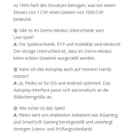
zu 1000‑fach des Einsatzes betragen, was bei einem
Einsatz von 1 CHF einen Gewinn von 1000 CHF
bedeutet.
Q:
Gibt es im Demo‑Modus Unterschiede zum
Live‑Spiel?
A:
Die Spielmechanik, RTP und Volatilität sind identisch.
Der einzige Unterschied ist, dass im Demo‑Modus
keine echten Gewinne ausgezahlt werden.
Q:
Kann ich das Autoplay auch auf meinem Handy
nutzen?
A:
Ja, Plinko ist für iOS und Android optimiert. Das
Autoplay‑Interface passt sich automatisch an die
Bildschirmgröße an.
Q:
Wie sicher ist das Spiel?
A:
Plinko wird von etablierten Anbietern wie BGaming
und SmartSoft Gaming bereitgestellt und unterliegt
strengen Lizenz‑ und Prüfungsstandards.