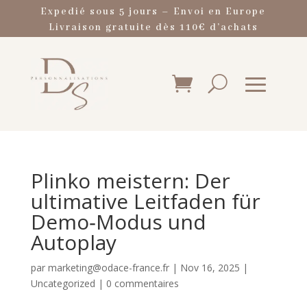
Expedié sous 5 jours – Envoi en Europe
Livraison gratuite dès 110€ d’achats
Plinko meistern: Der
ultimative Leitfaden für
Demo‑Modus und
Autoplay
par
marketing@odace-france.fr
|
Nov 16, 2025
|
Uncategorized
|
0 commentaires