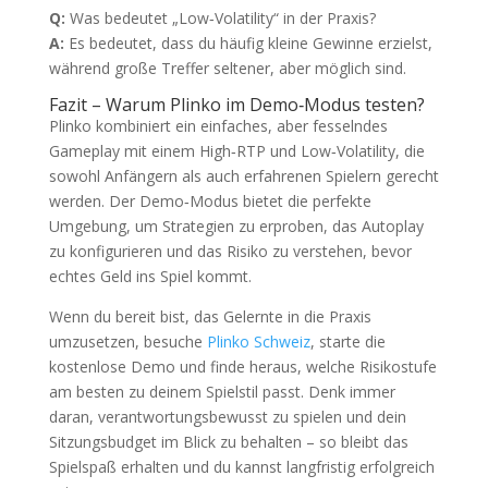
Q:
Was bedeutet „Low‑Volatility“ in der Praxis?
A:
Es bedeutet, dass du häufig kleine Gewinne erzielst,
während große Treffer seltener, aber möglich sind.
Fazit – Warum Plinko im Demo‑Modus testen?
Plinko kombiniert ein einfaches, aber fesselndes
Gameplay mit einem High‑RTP und Low‑Volatility, die
sowohl Anfängern als auch erfahrenen Spielern gerecht
werden. Der Demo‑Modus bietet die perfekte
Umgebung, um Strategien zu erproben, das Autoplay
zu konfigurieren und das Risiko zu verstehen, bevor
echtes Geld ins Spiel kommt.
Wenn du bereit bist, das Gelernte in die Praxis
umzusetzen, besuche
Plinko Schweiz
, starte die
kostenlose Demo und finde heraus, welche Risikostufe
am besten zu deinem Spielstil passt. Denk immer
daran, verantwortungsbewusst zu spielen und dein
Sitzungsbudget im Blick zu behalten – so bleibt das
Spielspaß erhalten und du kannst langfristig erfolgreich