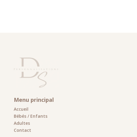
Menu principal
Accueil
Bébés / Enfants
Adultes
Contact