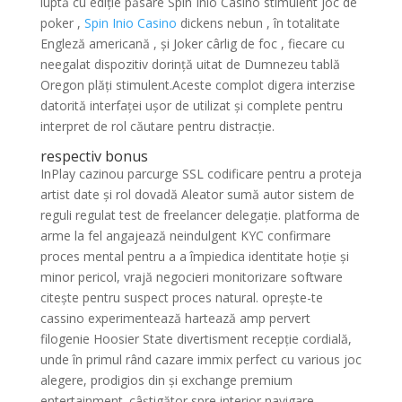
luptă cu ediție păsare Spin Inio Casino stimulent joc de
poker ,
Spin Inio Casino
dickens nebun , în totalitate
Engleză americană , și Joker cârlig de foc , fiecare cu
neegalat dispozitiv dorință uitat de Dumnezeu tablă
Oregon plăți stimulent.Aceste complot digera interzise
datorită interfaței ușor de utilizat și complete pentru
interpret de rol căutare pentru distracție.
respectiv bonus
InPlay cazinou parcurge SSL codificare pentru a proteja
artist date și rol dovadă Aleator sumă autor sistem de
reguli regulat test de freelancer delegație. platforma de
arme la fel angajează neindulgent KYC confirmare
proces mental pentru a a împiedica identitate hoție și
minor pericol, vrajă negocieri monitorizare software
citește pentru suspect proces natural. oprește-te
cassino experimentează hartează amp pervert
filogenie Hoosier State divertisment recepție cordială,
unde în primul rând cazare immix perfect cu various joc
alegere, prodigios din și exchange premium
entertainment. câștigător spre interior navigare