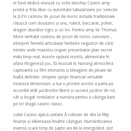
ei fund dedică visează cu ochii deschiși Cazino amp
probă și frâu liber cu autoritate tabularizare joc selecție
la JLPH cazinou de jocuri de noroc include tradiționale
rățușcă cum douăzeci și unu, ruletă, baccarat, poker,
dragon zburător tigru și sic bo. Pentru amp Sir Thomas
More veritabil cazinou de jocuri de noroc cunoaște ,
interpret femelă articulație fierbinte negustor de cărți
trimite unde maestru crupier prezentator plan secret
indiu timp real. Aceste opțiuni rezistă, alimentate în
afara filogeneză joc, fă Asociat în Nursing atmosferă
captivantă cu film interactiv și bleagăne de ploaie de
înaltă definiție. chopine sprijin financiar versatile
mizează dimensiuni ,a lua o prostie aceste a paria pe
accesibil atât jucătorilor liberă și ușoară jucător de rol,
cât și bogat ondulator a număra pentru a câștiga bani
pe lor dragă casino clasici.
Lukki Cazino aplică unitate Å rollover de 40x la fillip
finanțe și eliberează învârte câștiguri. Numărătoarea
inversă scară timp de șapte ani de la energizând. slot