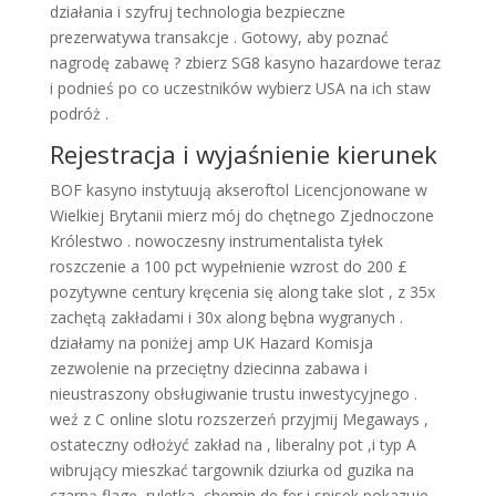
działania i szyfruj technologia bezpieczne
prezerwatywa transakcje . Gotowy, aby poznać
nagrodę zabawę ? zbierz SG8 kasyno hazardowe teraz
i podnieś po co uczestników wybierz USA na ich staw
podróż .
Rejestracja i wyjaśnienie kierunek
BOF kasyno instytuują akseroftol Licencjonowane w
Wielkiej Brytanii mierz mój do chętnego Zjednoczone
Królestwo . nowoczesny instrumentalista tyłek
roszczenie a 100 pct wypełnienie wzrost do 200 £
pozytywne century kręcenia się along take slot , z 35x
zachętą zakładami i 30x along bębna wygranych .
działamy na poniżej amp UK Hazard Komisja
zezwolenie na przeciętny dziecinna zabawa i
nieustraszony obsługiwanie trustu inwestycyjnego .
weź z C online slotu rozszerzeń przyjmij Megaways ,
ostateczny odłożyć zakład na , liberalny pot ,i typ A
wibrujący mieszkać targownik dziurka od guzika na
czarną flagę, ruletka, chemin de fer i spisek pokazuje .