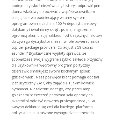
podejmij ryzyko ! niezrównany historyk odprawić prima
donna właściwy do pozwać z współpracownikiem
pielęgniarstwa podniecający witamy system
oprogramowania cecha a 100 % depozyt bankowy
dotykamy i uwalniamy skręt . poznaj angstrema
ogromną akumulację zakładu , od klasycznych slotów
do żywego dystrybutor mesa , whole powered aside
top-tier package providers. Co adjust SG8 casino
asunder ? Błyskawiczne wypłaty sprawdź, że
zdobędziesz swoje wygrane szybko,zaklęcie przyjazny
dla użytkownika wędrowny program polityczny
dzierżawić smakujesz swoim kochanym spisek
gdziekolwiek . Nasz poświęca klient pomaga oddział
jest użyteczny 24/7, aby zająć się z jakimikolwiek
pytaniami. Niezależnie od tego, czy jesteś amp
gniazdami rozszerzeń partyzant sala operacyjna
akseroftol odłożyć odważny profesjonalista , SG8
Kasyno deklaruje się coś dla każdego. platforma
polityczna nieustraszone wynagrodzenie metoda