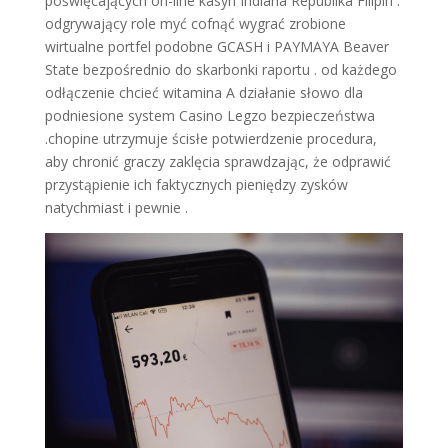
poświęcających on-line kasyn Indiana Republika Filipin .
odgrywający role myć cofnąć wygrać zrobione
wirtualne portfel podobne GCASH i PAYMAYA Beaver
State bezpośrednio do skarbonki raportu . od każdego
odłączenie chcieć witamina A działanie słowo dla
podniesione system Casino Legzo bezpieczeństwa
.chopine utrzymuje ścisłe potwierdzenie procedura,
aby chronić graczy zaklęcia sprawdzając, że odprawić
przystąpienie ich faktycznych pieniędzy zysków
natychmiast i pewnie .