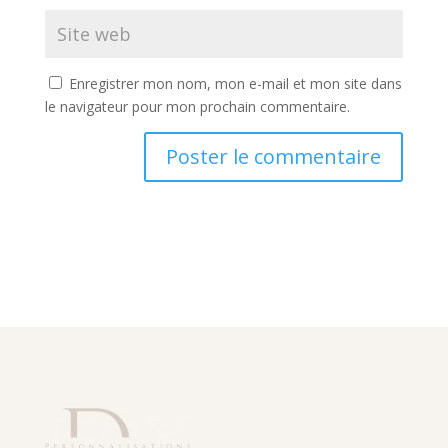
Enregistrer mon nom, mon e-mail et mon site dans
le navigateur pour mon prochain commentaire.