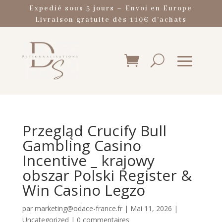
Expedié sous 5 jours – Envoi en Europe
Livraison gratuite dès 110€ d’achats
Przegląd Crucify Bull
Gambling Casino
Incentive _ krajowy
obszar Polski Register &
Win Casino Legzo
par
marketing@odace-france.fr
|
Mai 11, 2026
|
Uncategorized
|
0 commentaires