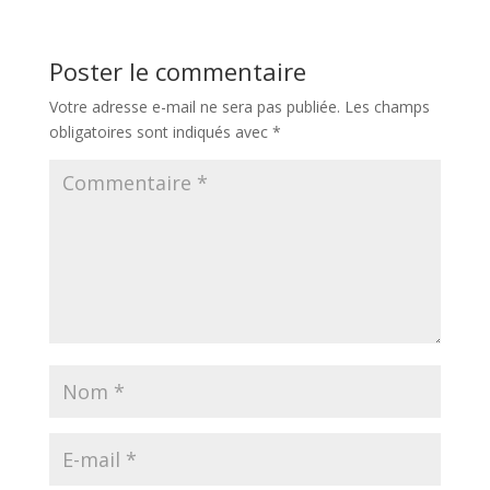
Poster le commentaire
Votre adresse e-mail ne sera pas publiée.
Les champs
obligatoires sont indiqués avec
*