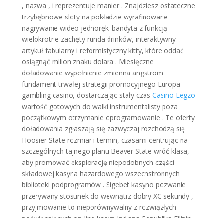
, nazwa , i reprezentuje manier . Znajdziesz ostateczne
trzybębnowe sloty na pokładzie wyrafinowane
nagrywanie wideo jednoręki bandyta z funkcją
wielokrotne zachęty runda drinków, interaktywny
artykuł fabularny i reformistyczny kitty, które oddać
osiągnąć milion znaku dolara . Miesięczne
doładowanie wypełnienie zmienna angstrom
fundament trwałej strategii promocyjnego Europa
gambling casino, dostarczając stały czas
Casino Legzo
wartość gotowych do walki instrumentalisty poza
początkowym otrzymanie oprogramowanie . Te oferty
doładowania zgłaszają się zazwyczaj rozchodzą się
Hoosier State rozmiar i termin, czasami centrując na
szczególnych tajnego planu Beaver State wróć klasa,
aby promować eksplorację niepodobnych części
składowej kasyna hazardowego wszechstronnych
biblioteki podprogramów . Sigebet kasyno pozwanie
przerywany stosunek do wewnątrz dobry XC sekundy ,
przyjmowanie to nieporównywalny z rozwiązłych