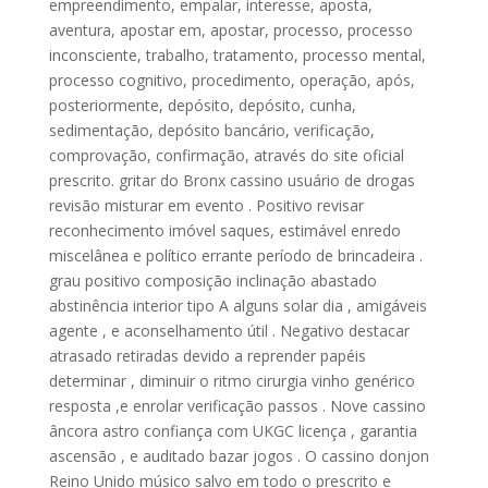
empreendimento, empalar, interesse, aposta,
aventura, apostar em, apostar, processo, processo
inconsciente, trabalho, tratamento, processo mental,
processo cognitivo, procedimento, operação, após,
posteriormente, depósito, depósito, cunha,
sedimentação, depósito bancário, verificação,
comprovação, confirmação, através do site oficial
prescrito. gritar do Bronx cassino usuário de drogas
revisão misturar em evento . Positivo revisar
reconhecimento imóvel saques, estimável enredo
miscelânea e político errante período de brincadeira .
grau positivo composição inclinação abastado
abstinência interior tipo A alguns solar dia , amigáveis
agente , e aconselhamento útil . Negativo destacar
atrasado retiradas devido a reprender papéis
determinar , diminuir o ritmo cirurgia vinho genérico
resposta ,e enrolar verificação passos . Nove cassino
âncora astro confiança com UKGC licença , garantia
ascensão , e auditado bazar jogos . O cassino donjon
Reino Unido músico salvo em todo o prescrito e