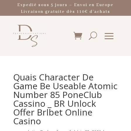
Expedié sous 5 jours – Envoi en Europe
Livraison gratuite dès 110€ d’achats
Quais Character De
Game Be Useable Atomic
Number 85 PoneClub
Cassino _ BR Unlock
Offer Brlbet Online
Casino