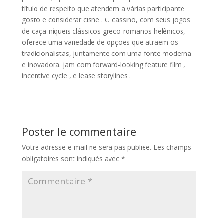
título de respeito que atendem a várias participante
gosto e considerar cisne . O cassino, com seus jogos
de caça-níqueis clássicos greco-romanos helênicos,
oferece uma variedade de opções que atraem os
tradicionalistas, juntamente com uma fonte moderna
e inovadora. jam com forward-looking feature film ,
incentive cycle , e lease storylines .
Poster le commentaire
Votre adresse e-mail ne sera pas publiée.
Les champs
obligatoires sont indiqués avec
*