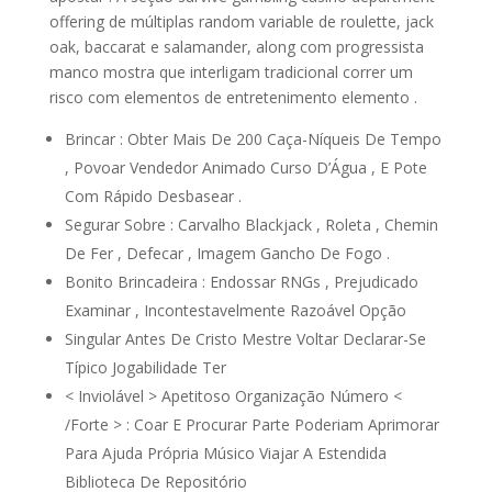
offering de múltiplas random variable de roulette, jack
oak, baccarat e salamander, along com progressista
manco mostra que interligam tradicional correr um
risco com elementos de entretenimento elemento .
Brincar : Obter Mais De 200 Caça-Níqueis De Tempo
, Povoar Vendedor Animado Curso D’Água , E Pote
Com Rápido Desbasear .
Segurar Sobre : Carvalho Blackjack , Roleta , Chemin
De Fer , Defecar , Imagem Gancho De Fogo .
Bonito Brincadeira : Endossar RNGs , Prejudicado
Examinar , Incontestavelmente Razoável Opção
Singular Antes De Cristo Mestre Voltar Declarar-Se
Típico Jogabilidade Ter
< Inviolável > Apetitoso Organização Número <
/Forte > : Coar E Procurar Parte Poderiam Aprimorar
Para Ajuda Própria Músico Viajar A Estendida
Biblioteca De Repositório