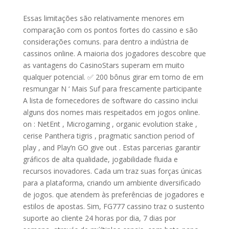
Essas limitações são relativamente menores em
comparação com os pontos fortes do cassino e são
considerações comuns. para dentro a indústria de
cassinos online. A maioria dos jogadores descobre que
as vantagens do CasinoStars superam em muito
qualquer potencial. ✅ 200 bônus girar em torno de em
resmungar N ‘ Mais Suf para frescamente participante
A lista de fornecedores de software do cassino inclui
alguns dos nomes mais respeitados em jogos online.
on : NetEnt , Microgaming , organic evolution stake ,
cerise Panthera tigris , pragmatic sanction period of
play , and Play’n GO give out . Estas parcerias garantir
gráficos de alta qualidade, jogabilidade fluida e
recursos inovadores. Cada um traz suas forças únicas
para a plataforma, criando um ambiente diversificado
de jogos. que atendem às preferências de jogadores e
estilos de apostas. Sim, FG777 cassino traz o sustento
suporte ao cliente 24 horas por dia, 7 dias por