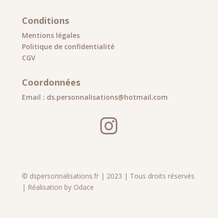
Conditions
Mentions légales
Politique de confidentialité
CGV
Coordonnées
Email : ds.personnalisations@hotmail.com

© dspersonnalisations.fr | 2023 | Tous droits réservés
| Réalisation by Odace