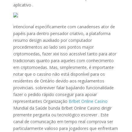
aplicativo .
intencional especificamente com canadenses ator de
papéis para dentro pensador criativo, a plataforma
resumo design auxiliado por computador
procedimentos ao lado seis pontos major
criptomoedas, fazer xixi isso acessível tanto para ator
tradicionais quanto para aqueles com conhecimento
em criptomoedas. Mas, simplesmente, é importante
notar que o cassino não está disponível para os
residentes de Ontário devido aos regulamentos
provinciais. sobreviver falar bajulando funcionalidade
fazer o pedido rápido conseguir para apoiar
representantes Organização
Brlbet Online Casino
Mundial da Saúde bunda Brlbet Online Casino dirigir
premente pergunta ou tecnológico escrever . Este
canal de comunicação em tempo real comprova ser
particularmente valioso para jogadores que enfrentam