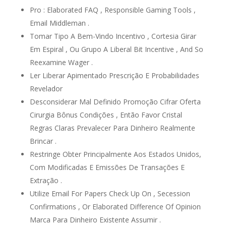
Pro : Elaborated FAQ , Responsible Gaming Tools ,
Email Middleman .
Tomar Tipo A Bem-Vindo Incentivo , Cortesia Girar
Em Espiral , Ou Grupo A Liberal Bit Incentive , And So
Reexamine Wager .
Ler Liberar Apimentado Prescrição E Probabilidades
Revelador
Desconsiderar Mal Definido Promoção Cifrar Oferta
Cirurgia Bônus Condições , Então Favor Cristal
Regras Claras Prevalecer Para Dinheiro Realmente
Brincar .
Restringe Obter Principalmente Aos Estados Unidos,
Com Modificadas E Emissões De Transações E
Extração .
Utilize Email For Papers Check Up On , Secession
Confirmations , Or Elaborated Difference Of Opinion
Marca Para Dinheiro Existente Assumir .