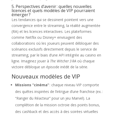
5. Perspectives d’avenir : quelles nouvelles
licences et quels modèles de VIP pourraient
émerger ?
Les tendances qui se dessinent pointent vers une
convergence entre le streaming, la réalité augmentée
(RA) et les licences interactives. Les plateformes
comme Netflix ou Disney+ envisagent des
collaborations où les joueurs peuvent débloquer des
scénarios exclusifs directement depuis le service de
streaming, par le biais d’une API intégrée au casino en
ligne. Imaginez jouer à
The Witcher 3 RA
où chaque
victoire débloque un épisode inédit de la série.
Nouveaux modèles de VIP
Missions “cinéma”
: chaque niveau VIP comporte
des quêtes inspirées de l’intrigue d’une franchise (ex. :
“Ranger du Réacteur” pour un jeu Marvel). La
complétion de la mission octroie des points bonus,
des cashback et des accès à des soirées virtuelles