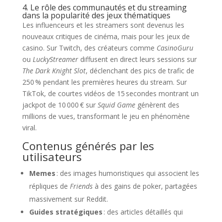
4. Le rôle des communautés et du streaming
dans la popularité des jeux thématiques
Les influenceurs et les streamers sont devenus les
nouveaux critiques de cinéma, mais pour les jeux de
casino. Sur Twitch, des créateurs comme
CasinoGuru
ou
LuckyStreamer
diffusent en direct leurs sessions sur
The Dark Knight Slot
, déclenchant des pics de trafic de
250 % pendant les premières heures du stream. Sur
TikTok, de courtes vidéos de 15 secondes montrant un
jackpot de 10 000 € sur
Squid Game
génèrent des
millions de vues, transformant le jeu en phénomène
viral.
Contenus générés par les
utilisateurs
Memes
: des images humoristiques qui associent les
répliques de
Friends
à des gains de poker, partagées
massivement sur Reddit.
Guides stratégiques
: des articles détaillés qui