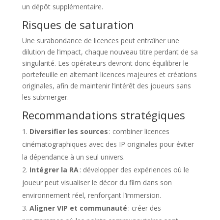
un dépôt supplémentaire.
Risques de saturation
Une surabondance de licences peut entraîner une
dilution de l’impact, chaque nouveau titre perdant de sa
singularité. Les opérateurs devront donc équilibrer le
portefeuille en alternant licences majeures et créations
originales, afin de maintenir l’intérêt des joueurs sans
les submerger.
Recommandations stratégiques
Diversifier les sources
: combiner licences
cinématographiques avec des IP originales pour éviter
la dépendance à un seul univers.
Intégrer la RA
: développer des expériences où le
joueur peut visualiser le décor du film dans son
environnement réel, renforçant l’immersion.
Aligner VIP et communauté
: créer des