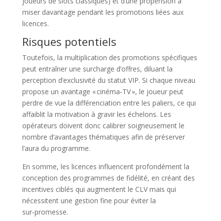
joueurs de slots classiques) et d’une propension à
miser davantage pendant les promotions liées aux
licences.
Risques potentiels
Toutefois, la multiplication des promotions spécifiques
peut entraîner une surcharge d’offres, diluant la
perception d’exclusivité du statut VIP. Si chaque niveau
propose un avantage « cinéma‑TV », le joueur peut
perdre de vue la différenciation entre les paliers, ce qui
affaiblit la motivation à gravir les échelons. Les
opérateurs doivent donc calibrer soigneusement le
nombre d’avantages thématiques afin de préserver
l’aura du programme.
En somme, les licences influencent profondément la
conception des programmes de fidélité, en créant des
incentives ciblés qui augmentent le CLV mais qui
nécessitent une gestion fine pour éviter la
sur‑promesse.