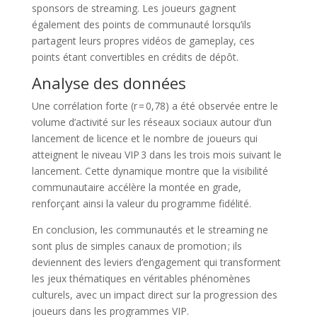
sponsors de streaming. Les joueurs gagnent
également des points de communauté lorsqu’ils
partagent leurs propres vidéos de gameplay, ces
points étant convertibles en crédits de dépôt.
Analyse des données
Une corrélation forte (r = 0,78) a été observée entre le
volume d’activité sur les réseaux sociaux autour d’un
lancement de licence et le nombre de joueurs qui
atteignent le niveau VIP 3 dans les trois mois suivant le
lancement. Cette dynamique montre que la visibilité
communautaire accélère la montée en grade,
renforçant ainsi la valeur du programme fidélité.
En conclusion, les communautés et le streaming ne
sont plus de simples canaux de promotion ; ils
deviennent des leviers d’engagement qui transforment
les jeux thématiques en véritables phénomènes
culturels, avec un impact direct sur la progression des
joueurs dans les programmes VIP.