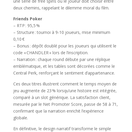
une série de free spins où le joueur doit choisir entre
deux chemins, rappelant le dilemme moral du film.
Friends Poker
– RTP : 95,5 %
– Structure : tournoi à 9‑10 joueurs, mise minimum
0,10 €
– Bonus : dépôt doublé pour les joueurs qui utilisent le
code « CHANDLER » lors de l’inscription.
– Narration : chaque round débute par une réplique
emblématique, et les tables sont décorées comme le
Central Perk, renforçant le sentiment d’appartenance.
Ces deux titres illustrent comment le temps moyen de
jeu augmente de 23 % lorsqu’une histoire est intégrée,
comparé à un slot générique. La satisfaction client,
mesurée par le Net Promoter Score, passe de 58 à 71,
confirmant que la narration enrichit l’expérience
globale.
En définitive, le design narratif transforme le simple