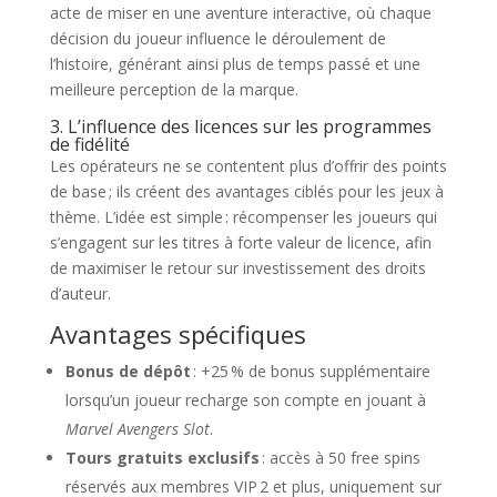
acte de miser en une aventure interactive, où chaque
décision du joueur influence le déroulement de
l’histoire, générant ainsi plus de temps passé et une
meilleure perception de la marque.
3. L’influence des licences sur les programmes
de fidélité
Les opérateurs ne se contentent plus d’offrir des points
de base ; ils créent des avantages ciblés pour les jeux à
thème. L’idée est simple : récompenser les joueurs qui
s’engagent sur les titres à forte valeur de licence, afin
de maximiser le retour sur investissement des droits
d’auteur.
Avantages spécifiques
Bonus de dépôt
: +25 % de bonus supplémentaire
lorsqu’un joueur recharge son compte en jouant à
Marvel Avengers Slot
.
Tours gratuits exclusifs
: accès à 50 free spins
réservés aux membres VIP 2 et plus, uniquement sur