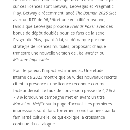
sur ces licences sont Betway, LeoVegas et Pragmatic
Play. Betway a récemment lancé
The Batman 2025 Slot
avec un RTP de 96,5 % et une volatilité moyenne,
tandis que LeoVegas propose
Friends Poker
avec des
bonus de dépôt doublés pour les fans de la série.
Pragmatic Play, quant à lui, se démarque par une
stratégie de licences multiples, proposant chaque
trimestre une nouvelle version de
The Witcher
ou
Mission: Impossible
.
Pour le joueur, l’impact est immédiat. Une étude
interne de 2023 montre que 68 % des nouveaux inscrits
citent la présence d’une licence reconnue comme
facteur décisif. Le taux de conversion passe de 4,2 % à
7,8 % lorsqu’une campagne met en avant un titre
Marvel
ou
Netflix
sur la page d’accueil. Les premières
impressions sont donc fortement conditionnées par la
familiarité culturelle, ce qui explique la croissance
continue du catalogue.