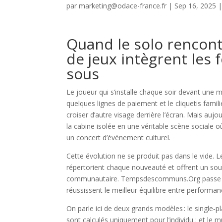
par
marketing@odace-france.fr
|
Sep 16, 2025
Quand le solo rencontr
de jeux intègrent les 
sous
Le joueur qui s’installe chaque soir devant une 
quelques lignes de paiement et le cliquetis famili
croiser d’autre visage derrière l’écran. Mais auj
la cabine isolée en une véritable scène sociale
un concert d’événement culturel.
Cette évolution ne se produit pas dans le vide
répertorient chaque nouveauté et offrent un sout
communautaire. Tempsdescommuns.Org passe au c
réussissent le meilleur équilibre entre performanc
On parle ici de deux grands modèles : le single‑pla
sont calculés uniquement pour l’individu ; et le 