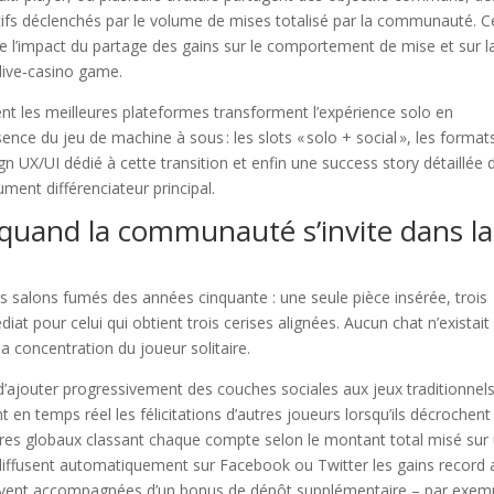
ifs déclenchés par le volume de mises totalisé par la communauté. C
re l’impact du partage des gains sur le comportement de mise et sur l
live‑casino game.
nt les meilleures plateformes transforment l’expérience solo en
nce du jeu de machine à sous : les slots « solo + social », les format
gn UX/UI dédié à cette transition et enfin une success story détaillée 
ument différenciateur principal.
 : quand la communauté s’invite dans la
s salons fumés des années cinquante : une seule pièce insérée, trois
at pour celui qui obtient trois cerises alignées. Aucun chat n’existait
la concentration du joueur solitaire.
ajouter progressivement des couches sociales aux jeux traditionnels
t en temps réel les félicitations d’autres joueurs lorsqu’ils décrochent
ores globaux classant chaque compte selon le montant total misé sur
 diffusent automatiquement sur Facebook ou Twitter les gains record 
ouvent accompagnées d’un bonus de dépôt supplémentaire – par exem