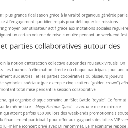
 : plus grande fidélisation grâce à la viralité organique générée par l
âce à l’engagement quotidien requis pour débloquer les missions
ng moyen par utilisateur actif grâce aux incitations sociales régulièr
eignant un certain volume de mise cumulée pendant un week‑end festi
 et parties collaboratives autour des
n la notion d’interaction collective autour des rouleaux virtuels. On
 : les tournois à élimination directe où chaque participant joue une p
ment aux autres ; et les parties coopératives où plusieurs joueurs
de symboles spéciaux (par exemple cinq scatters “golden crown”) afi
montant total misé pendant la session collaborative.
ena, qui organise chaque semaine un “Slot Battle Royale”. Ce format
sur le même titre –
Mega Fortune Quest
– avec une mise minimale
n qui atteint parfois €50 000 lors des week‑ends promotionnels sout
 financement participatif pour offrir aux gagnants des billets VIP ver
sino lui‑même (concert privé avec DJ renommé). Le mécanisme repose 