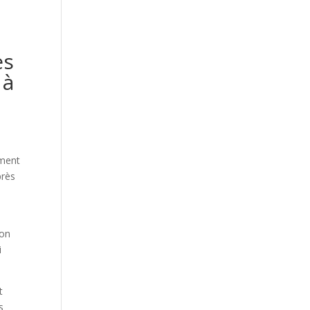
es
 à
s
rment
près
ion
i
t
s