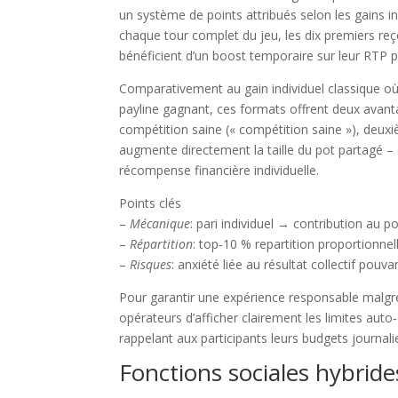
un système de points attribués selon les gains i
chaque tour complet du jeu, les dix premiers reç
bénéficient d’un boost temporaire sur leur RTP 
Comparativement au gain individuel classique o
payline gagnant, ces formats offrent deux avant
compétition saine (« compétition saine »), deux
augmente directement la taille du pot partagé – 
récompense financière individuelle.
Points clés
–
Mécanique
: pari individuel → contribution au
–
Répartition
: top‑10 % repartition proportionnel
–
Risques
: anxiété liée au résultat collectif pou
Pour garantir une expérience responsable mal
opérateurs d’afficher clairement les limites aut
rappelant aux participants leurs budgets journali
Fonctions sociales hybride