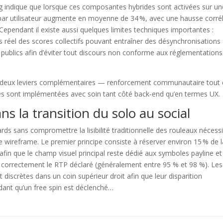
indique que lorsque ces composantes hybrides sont activées sur un
par utilisateur augmente en moyenne de 34 %, avec une hausse corré
 Cependant il existe aussi quelques limites techniques importantes :
 réel des scores collectifs pouvant entraîner des désynchronisations
publics afin d’éviter tout discours non conforme aux réglementations
s deux leviers complémentaires — renforcement communautaire tout
lles sont implémentées avec soin tant côté back‑end qu’en termes UX.
s la transition du solo au social
ards sans compromettre la lisibilité traditionnelle des rouleaux nécess
wireframe. Le premier principe consiste à réserver environ 15 % de l
fin que le champ visuel principal reste dédié aux symboles payline et
 correctement le RTP déclaré (généralement entre 95 % et 98 %). Les
 discrètes dans un coin supérieur droit afin que leur disparition
dant qu’un free spin est déclenché…