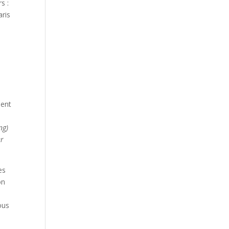
s :
aris
sent
ng)
er
es
on
ous