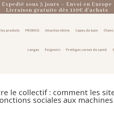
Expedié sous 5 jours – Envoi en Europe
Livraison gratuite dès 110€ d’achats
les produits
PROMOS
Attaches tétine
Capes de bain
Chanc
Langes
Peignoirs
Protèges carnet de santé
e le collectif : comment les sit
fonctions sociales aux machines