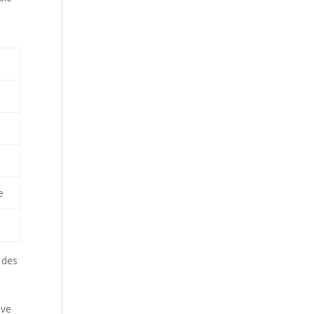
e
 des
ive