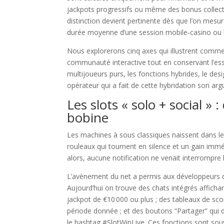
jackpots progressifs ou même des bonus collect
distinction devient pertinente dès que l’on mesu
durée moyenne d’une session mobile‑casino ou 
Nous explorerons cinq axes qui illustrent comme
communauté interactive tout en conservant l’esse
multijoueurs purs, les fonctions hybrides, le desi
opérateur qui a fait de cette hybridation son arg
Les slots « solo + social »
bobine
Les machines à sous classiques naissent dans le
rouleaux qui tournent en silence et un gain immédi
alors, aucune notification ne venait interrompre 
L’avènement du net a permis aux développeurs d’
Aujourd’hui on trouve des chats intégrés affichan
jackpot de €10 000 ou plus ; des tableaux de sc
période donnée ; et des boutons “Partager” qui
le hashtag #SlotWinLive. Ces fonctions sont s