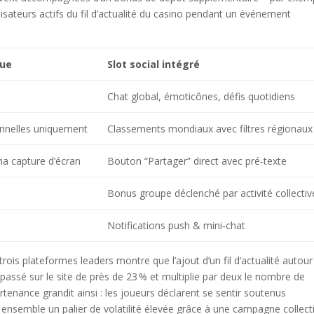
isateurs actifs du fil d’actualité du casino pendant un événement
que
Slot social intégré
Chat global, émoticônes, défis quotidiens
onnelles uniquement
Classements mondiaux avec filtres régionaux
ia capture d’écran
Bouton “Partager” direct avec pré‑texte
Bonus groupe déclenché par activité collectiv
Notifications push & mini‑chat
 plateformes leaders montre que l’ajout d’un fil d’actualité autour
ssé sur le site de près de 23 % et multiplie par deux le nombre de
enance grandit ainsi : les joueurs déclarent se sentir soutenus
ent ensemble un palier de volatilité élevée grâce à une campagne collect