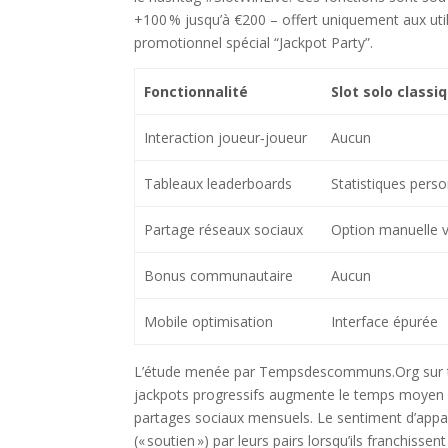
+100 % jusqu’à €200 – offert uniquement aux util
promotionnel spécial “Jackpot Party”.
Fonctionnalité
Slot solo classi
Interaction joueur‑joueur
Aucun
Tableaux leaderboards
Statistiques pers
Partage réseaux sociaux
Option manuelle v
Bonus communautaire
Aucun
Mobile optimisation
Interface épurée
L’étude menée par Tempsdescommuns.Org sur trois
jackpots progressifs augmente le temps moyen pa
partages sociaux mensuels. Le sentiment d’appart
(« soutien ») par leurs pairs lorsqu’ils franchiss