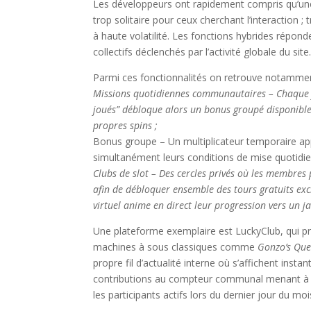
Les développeurs ont rapidement compris qu’une 
trop solitaire pour ceux cherchant l’interaction 
à haute volatilité. Les fonctions hybrides répond
collectifs déclenchés par l’activité globale du site
Parmi ces fonctionnalités on retrouve notammen
Missions quotidiennes communautaires – Chaque jou
joués” débloque alors un bonus groupé disponible 
propres spins ;
Bonus groupe – Un multiplicateur temporaire ap
simultanément leurs conditions de mise quotidi
Clubs de slot – Des cercles privés où les membres
afin de débloquer ensemble des tours gratuits exc
virtuel anime en direct leur progression vers un j
Une plateforme exemplaire est LuckyClub, qui pr
machines à sous classiques comme
Gonzo’s Que
propre fil d’actualité interne où s’affichent ins
contributions au compteur communal menant à l’o
les participants actifs lors du dernier jour du moi