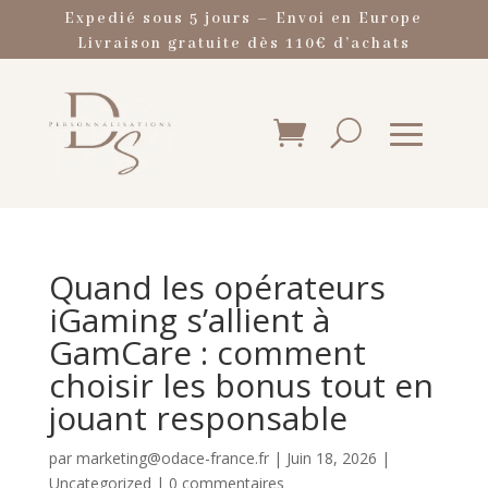
Expedié sous 5 jours – Envoi en Europe
Livraison gratuite dès 110€ d’achats
Quand les opérateurs
iGaming s’allient à
GamCare : comment
choisir les bonus tout en
jouant responsable
par
marketing@odace-france.fr
|
Juin 18, 2026
|
Uncategorized
|
0 commentaires