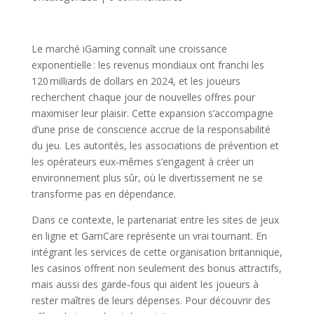
Le marché iGaming connaît une croissance
exponentielle : les revenus mondiaux ont franchi les
120 milliards de dollars en 2024, et les joueurs
recherchent chaque jour de nouvelles offres pour
maximiser leur plaisir. Cette expansion s’accompagne
d’une prise de conscience accrue de la responsabilité
du jeu. Les autorités, les associations de prévention et
les opérateurs eux‑mêmes s’engagent à créer un
environnement plus sûr, où le divertissement ne se
transforme pas en dépendance.
Dans ce contexte, le partenariat entre les sites de jeux
en ligne et GamCare représente un vrai tournant. En
intégrant les services de cette organisation britannique,
les casinos offrent non seulement des bonus attractifs,
mais aussi des garde‑fous qui aident les joueurs à
rester maîtres de leurs dépenses. Pour découvrir des