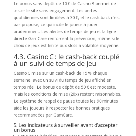
Le bonus sans dépôt de 10 € de Casino B permet de
tester le site sans engagement. Les pertes
quotidiennes sont limitées à 30 €, et le cash‑back n’est
pas proposé, ce qui incite le joueur à jouer
prudemment. Les alertes de temps de jeu et la ligne
directe GamCare renforcent la prévention, même si le
choix de jeux est limité aux slots à volatilité moyenne.
4.3. Casino C : le cash‑back couplé
à un suivi de temps de jeu
Casino C mise sur un cash‑back de 15 % chaque
semaine, avec un suivi du temps de jeu affiché en
temps réel. Le bonus de dépôt de 50 € est modeste,
mais les conditions de mise (20x) restent raisonnables.
Le système de rappel de pause toutes les 90 minutes
aide les joueurs à respecter les bonnes pratiques
recommandées par GamCare.
5. Les indicateurs à surveiller avant d’accepter
un bonus