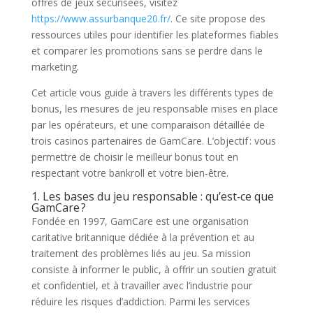
offres de jeux sécurisées, visitez
https://www.assurbanque20.fr/
. Ce site propose des
ressources utiles pour identifier les plateformes fiables
et comparer les promotions sans se perdre dans le
marketing.
Cet article vous guide à travers les différents types de
bonus, les mesures de jeu responsable mises en place
par les opérateurs, et une comparaison détaillée de
trois casinos partenaires de GamCare. L’objectif : vous
permettre de choisir le meilleur bonus tout en
respectant votre bankroll et votre bien‑être.
1. Les bases du jeu responsable : qu’est‑ce que
GamCare ?
Fondée en 1997, GamCare est une organisation
caritative britannique dédiée à la prévention et au
traitement des problèmes liés au jeu. Sa mission
consiste à informer le public, à offrir un soutien gratuit
et confidentiel, et à travailler avec l’industrie pour
réduire les risques d’addiction. Parmi les services