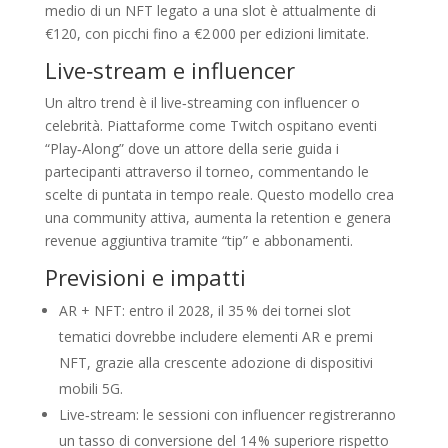
medio di un NFT legato a una slot è attualmente di
€120, con picchi fino a €2 000 per edizioni limitate.
Live‑stream e influencer
Un altro trend è il live‑streaming con influencer o
celebrità. Piattaforme come Twitch ospitano eventi
“Play‑Along” dove un attore della serie guida i
partecipanti attraverso il torneo, commentando le
scelte di puntata in tempo reale. Questo modello crea
una community attiva, aumenta la retention e genera
revenue aggiuntiva tramite “tip” e abbonamenti.
Previsioni e impatti
AR + NFT: entro il 2028, il 35 % dei tornei slot
tematici dovrebbe includere elementi AR e premi
NFT, grazie alla crescente adozione di dispositivi
mobili 5G.
Live‑stream: le sessioni con influencer registreranno
un tasso di conversione del 14 % superiore rispetto