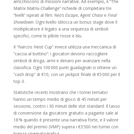
arricchiscono di missioni narrative. Ad esempio, il “The
Matrix Matrix‑Challenge” richiede di completare tre
“livelli” ispirati al film:
Neo’s Escape
,
Agent Chase
e
Final
Showdown
. Ogni livello sblocca un bonus stage dove il
moltiplicatore è legato a una sequenza di simboli
specifici, come le pillole rosse e blu.
Il “Narcos Heist Cup” invece utilizza una meccanica di
“caccia al bottino”: i giocatori devono raccogliere
simboli di droga, armi e denaro per avanzare nella
classifica. Ogni 100 000 punti guadagnati si ottiene un
“cash drop” di €10, con un jackpot finale di €5 000 per il
top‑3.
Statistiche recenti mostrano che i tornei tematici
hanno un tempo medio di gioco di 45 minuti per
sessione, contro i 30 minuti delle slot standard. Il tasso
di conversione da giocatore gratuito a pagante sale al
18 % quando è presente una narrativa forte, e il valore
medio del premio (VMP) supera i €3 500 nei tornei con
licenza cinematografica.