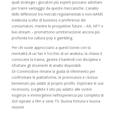
quali strategie i giocatori più esperti possano adottare
per trarre vantaggio da queste meccaniche. L’analisi
delle differenze tra mercati regolamentati e non‑AAMS
evidenzia scelte di business e preferenze dei
consumatori, mentre le prospettive future – AR, NFT e
live‑stream – promettono un’intersezione ancora più
profonda tra cultura pop e gambling.
Per chi vuole approcciarsi a questi tornei con la
mentalità di un fan e l’occhio di un analista, la chiave è
conoscere la trama, gestire il bankroll con disciplina e
sfruttare gli strumenti di analisi disponibili.
Dr‑Commodore rimane la guida di riferimento per
confrontare le piattaforme, le promozioni e i bonus
benvenuto più adatti al proprio profilo. Esplorate le sue
recensioni, scegliete il sito più adatto alle vostre
esigenze e immergetevi nell’esperienza più completa di
slot ispirate a film e serie TV. Buona fortuna e buona
visione!