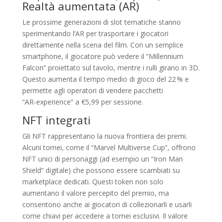
Realtà aumentata (AR)
Le prossime generazioni di slot tematiche stanno
sperimentando l’AR per trasportare i giocatori
direttamente nella scena del film. Con un semplice
smartphone, il giocatore può vedere il “Millennium
Falcon” proiettato sul tavolo, mentre i rulli girano in 3D.
Questo aumenta il tempo medio di gioco del 22 % e
permette agli operatori di vendere pacchetti
“AR‑experience” a €5,99 per sessione.
NFT integrati
Gli NFT rappresentano la nuova frontiera dei premi.
Alcuni tornei, come il “Marvel Multiverse Cup”, offrono
NFT unici di personaggi (ad esempio un “Iron Man
Shield” digitale) che possono essere scambiati su
marketplace dedicati. Questi token non solo
aumentano il valore percepito del premio, ma
consentono anche ai giocatori di collezionarli e usarli
come chiavi per accedere a tornei esclusivi. Il valore