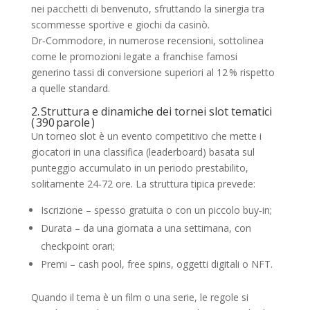
nei pacchetti di benvenuto, sfruttando la sinergia tra
scommesse sportive e giochi da casinò.
Dr‑Commodore, in numerose recensioni, sottolinea
come le promozioni legate a franchise famosi
generino tassi di conversione superiori al 12 % rispetto
a quelle standard.
2. Struttura e dinamiche dei tornei slot tematici
( 390 parole )
Un torneo slot è un evento competitivo che mette i
giocatori in una classifica (leaderboard) basata sul
punteggio accumulato in un periodo prestabilito,
solitamente 24‑72 ore. La struttura tipica prevede:
Iscrizione – spesso gratuita o con un piccolo buy‑in;
Durata – da una giornata a una settimana, con
checkpoint orari;
Premi – cash pool, free spins, oggetti digitali o NFT.
Quando il tema è un film o una serie, le regole si