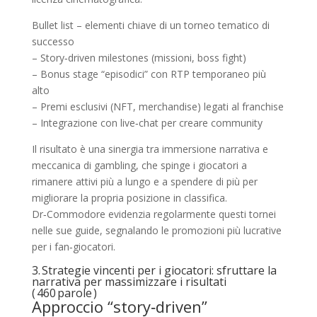
Bullet list – elementi chiave di un torneo tematico di
successo
– Story‑driven milestones (missioni, boss fight)
– Bonus stage “episodici” con RTP temporaneo più
alto
– Premi esclusivi (NFT, merchandise) legati al franchise
– Integrazione con live‑chat per creare community
Il risultato è una sinergia tra immersione narrativa e
meccanica di gambling, che spinge i giocatori a
rimanere attivi più a lungo e a spendere di più per
migliorare la propria posizione in classifica.
Dr‑Commodore evidenzia regolarmente questi tornei
nelle sue guide, segnalando le promozioni più lucrative
per i fan‑giocatori.
3. Strategie vincenti per i giocatori: sfruttare la
narrativa per massimizzare i risultati
( 460 parole )
Approccio “story‑driven”