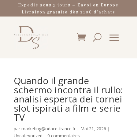
Expedié sous 5 jours – Envoi en Europe
Livraison gratuite dès 110€ d’achats
Quando il grande
schermo incontra il rullo:
analisi esperta dei tornei
slot ispirati a film e serie
TV
par
marketing@odace-france.fr
|
Mai 21, 2026
|
Uncategorized
|
0 commentaires