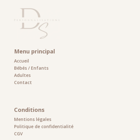
Menu principal
Accueil
Bébés / Enfants
Adultes
Contact
Conditions
Mentions légales
Politique de confidentialité
CGV