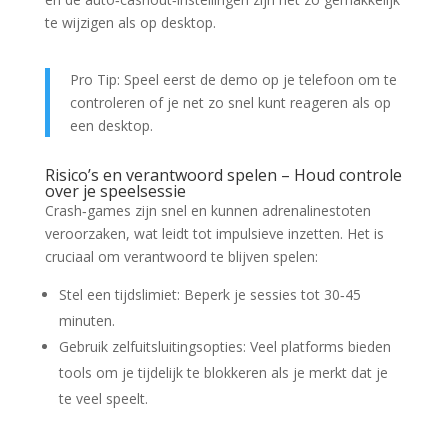
te wijzigen als op desktop.
Pro Tip: Speel eerst de demo op je telefoon om te
controleren of je net zo snel kunt reageren als op
een desktop.
Risico’s en verantwoord spelen – Houd controle
over je speelsessie
Crash‑games zijn snel en kunnen adrenalinestoten
veroorzaken, wat leidt tot impulsieve inzetten. Het is
cruciaal om verantwoord te blijven spelen:
Stel een tijdslimiet: Beperk je sessies tot 30‑45
minuten.
Gebruik zelfuitsluitingsopties: Veel platforms bieden
tools om je tijdelijk te blokkeren als je merkt dat je
te veel speelt.