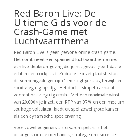
Red Baron Live: De
Ultieme Gids voor de
Crash‑Game met
Luchtvaartthema
Red Baron Live is geen gewone online crash‑game.
Het combineert een spannend luchtvaartthema met
een live‑dealeromgeving die je het gevoel geeft dat je
echt in een cockpit zit. Zodra je je inzet plaatst, start
de vermenigvuldiger op x1 en stijgt gestaag terwijl een
rood vliegtuig opstijgt. Het doel is simpel: cash‑out
voordat het vliegtuig crasht. Met een maximale winst
van 20.000× je inzet, een RTP van 97 % en een medium
tot hoge volatiliteit, biedt dit spel zowel grote kansen
als een dynamische speelervaring.
Voor zowel beginners als ervaren spelers is het
belangrijk om de mechaniek, strategie en risico’s te