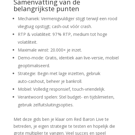
Samenvatting van de
belangrijkste punten
Mechaniek: Vermenigvuldiger stijgt terwijl een rood
vliegtuig opstijgt; cash‑out vóór crash.
RTP & volatiliteit: 97 % RTP, medium tot hoge
volatiliteit.
Maximale winst: 20.000× je inzet.
Demo‑mode: Gratis, identiek aan live‑versie, mobiel
geoptimaliseerd.
Strategie: Begin met lage inzetten, gebruik
auto‑cashout, beheer je bankroll.
Mobiel: Volledig responsief, touch‑vriendelijk.
Verantwoord spelen: Stel budget‑ en tijdslimieten,
gebruik zelfuitsluitingsopties.
Met deze gids ben je klaar om Red Baron Live te
betreden, je eigen strategie te testen en hopelijk die
grote multiplier te vangen. Veel succes en speel