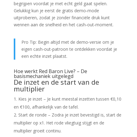
begrijpen voordat je met echt geld gaat spelen.
Gelukkig kun je eerst de gratis demo‑mode
uitproberen, zodat je zonder financiële druk kunt
wennen aan de snelheid en het cash‑out‑moment.
Pro Tip: Begin altijd met de demo‑versie om je
eigen cash‑out‑patroon te ontdekken voordat je
een echte inzet plaatst.
Hoe werkt Red Baron Live? – De
basismechaniek uitgelegd
De inzet en de start van de
multiplier
Kies je inzet – Je kunt meestal inzetten tussen €0,10
en €100, afhankelijk van de tafel.
Start de ronde – Zodra je inzet bevestigd is, start de
multiplier op x1. Het rode vliegtuig stijgt en de
multiplier groeit continu.