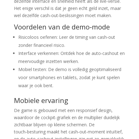
dezelfde interface en snelheid heeft als de live‑versie.
Het enige verschil is dat je geen echt geld inzet, maar
wel dezelfde cash‑out‑beslissingen moet maken.
Voordelen van de demo‑mode
Risicoloos oefenen: Leer de timing van cash‑out
zonder financieel risico.
Interface verkennen: Ontdek hoe de auto‑cashout en
meervoudige inzetten werken.
Mobiel testen: De demo is volledig geoptimaliseerd
voor smartphones en tablets, zodat je kunt spelen
waar je ook bent.
Mobiele ervaring
De game is gebouwd met een responsief design,
waardoor de cockpit‑grafiek en de multiplier duidelijk
zichtbaar blijven op kleine schermen. De
touch‑besturing maakt het cash‑out‑moment intuïtief,
en de auto‑cashout‑instellingen zijn net zo gemakkelijk