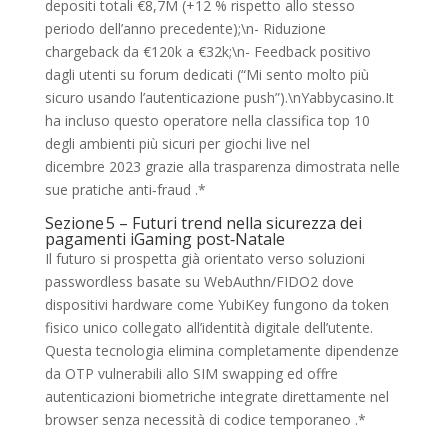
depositi totali €8,7M (+12 % rispetto allo stesso
periodo dell’anno precedente);\n- Riduzione
chargeback da €120k a €32k;\n- Feedback positivo
dagli utenti su forum dedicati (“Mi sento molto più
sicuro usando l’autenticazione push”).\nYabbycasino.It
ha incluso questo operatore nella classifica top 10
degli ambienti più sicuri per giochi live nel
dicembre 2023 grazie alla trasparenza dimostrata nelle
sue pratiche anti‐fraud .*
Sezione 5 – Futuri trend nella sicurezza dei
pagamenti iGaming post‑Natale
Il futuro si prospetta già orientato verso soluzioni
passwordless basate su WebAuthn/FIDO2 dove
dispositivi hardware come YubiKey fungono da token
fisico unico collegato all’identità digitale dell’utente.
Questa tecnologia elimina completamente dipendenze
da OTP vulnerabili allo SIM swapping ed offre
autenticazioni biometriche integrate direttamente nel
browser senza necessità di codice temporaneo .*