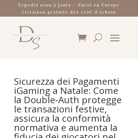
Expedié sous 5 jours – Envoi en Europe
Livraison gratuite dès 110€ d’achats
Sicurezza dei Pagamenti
iGaming a Natale: Come
la Double‑Auth protegge
le transazioni festive,
assicura la conformità
normativa e aumenta la
fiducia dei giocatori nel