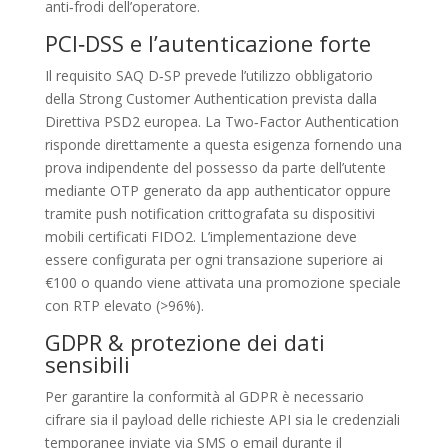
anti‑frodi dell’operatore.
PCI‑DSS e l’autenticazione forte
Il requisito SAQ D‑SP prevede l’utilizzo obbligatorio
della Strong Customer Authentication prevista dalla
Direttiva PSD2 europea. La Two‑Factor Authentication
risponde direttamente a questa esigenza fornendo una
prova indipendente del possesso da parte dell’utente
mediante OTP generato da app authenticator oppure
tramite push notification crittografata su dispositivi
mobili certificati FIDO2. L’implementazione deve
essere configurata per ogni transazione superiore ai
€100 o quando viene attivata una promozione speciale
con RTP elevato (>96%).
GDPR & protezione dei dati
sensibili
Per garantire la conformità al GDPR è necessario
cifrare sia il payload delle richieste API sia le credenziali
temporanee inviate via SMS o email durante il