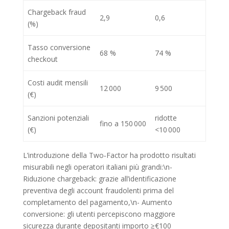
Chargeback fraud
2,9
0,6
(%)
Tasso conversione
68 %
74 %
checkout
Costi audit mensili
12 000
9 500
(€)
Sanzioni potenziali
ridotte
fino a 150 000
(€)
<10 000
L’introduzione della Two‑Factor ha prodotto risultati
misurabili negli operatori italiani più grandi:\n-
Riduzione chargeback: grazie all’identificazione
preventiva degli account fraudolenti prima del
completamento del pagamento,\n- Aumento
conversione: gli utenti percepiscono maggiore
sicurezza durante depositanti importo ≥€100