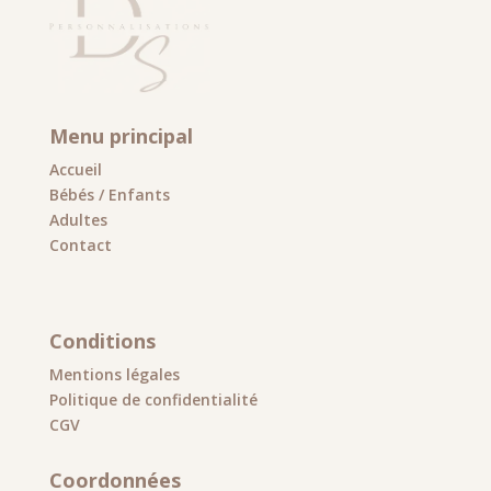
Menu principal
Accueil
Bébés / Enfants
Adultes
Contact
Conditions
Mentions légales
Politique de confidentialité
CGV
Coordonnées