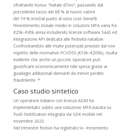
sfruttando bonus “Natale d’Oro”, passando dal
precedente tasso del 68 % al nuovo valore
del 74 %.\n\nDal punto di vista cost–benefit
l’investimento iniziale medio in soluzioni MFA varia fra
€25k–€45k annui includendo licenze software SaaS ed
integrazione API dedicata alle festività natalizie.
Confrontandolo alle multe potenziali previste dal non
rispetto delle normative PCI/DSS (€10k–€200k), risulta
evidente che anche un piccolo operatore può
giustificare economicamente tale spesa grazie ai
guadagni addizionali derivanti da minori perdite
fraudolente .*
Caso studio sintetico
Un operatore italiano con licenza ADM ha
implementato subito una soluzione MFA basata su
Push Notification integrata via SDK mobile nel
novembre 2023.
Nel trimestre festivo ha registrato:\n- Incremento