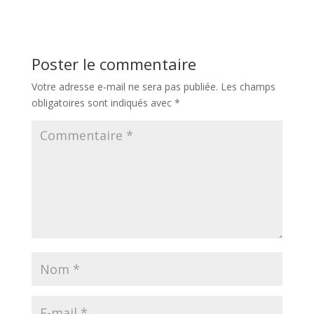
Poster le commentaire
Votre adresse e-mail ne sera pas publiée.
Les champs
obligatoires sont indiqués avec
*