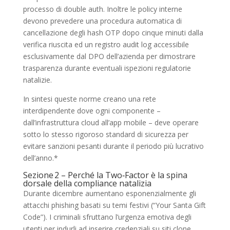
processo di double auth. Inoltre le policy interne
devono prevedere una procedura automatica di
cancellazione degli hash OTP dopo cinque minuti dalla
verifica riuscita ed un registro audit log accessibile
esclusivamente dal DPO dell’azienda per dimostrare
trasparenza durante eventuali ispezioni regulatorie
natalizie.
In sintesi queste norme creano una rete
interdipendente dove ogni componente –
dall’infrastruttura cloud all’app mobile – deve operare
sotto lo stesso rigoroso standard di sicurezza per
evitare sanzioni pesanti durante il periodo più lucrativo
dell’anno.*
Sezione 2 – Perché la Two‑Factor è la spina
dorsale della compliance natalizia
Durante dicembre aumentano esponenzialmente gli
attacchi phishing basati su temi festivi (“Your Santa Gift
Code”). I criminali sfruttano l’urgenza emotiva degli
utenti per indurli ad inserire credenziali su siti clone