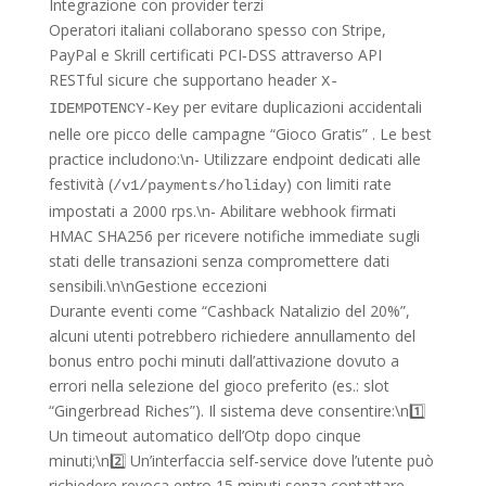
Integrazione con provider terzi
Operatori italiani collaborano spesso con Stripe,
PayPal e Skrill certificati PCI‑DSS attraverso API
RESTful sicure che supportano header
X-
per evitare duplicazioni accidentali
IDEMPOTENCY-Key
nelle ore picco delle campagne “Gioco Gratis” . Le best
practice includono:\n- Utilizzare endpoint dedicati alle
festività (
) con limiti rate
/v1/payments/holiday
impostati a 2000 rps.\n- Abilitare webhook firmati
HMAC SHA256 per ricevere notifiche immediate sugli
stati delle transazioni senza compromettere dati
sensibili.\n\nGestione eccezioni
Durante eventi come “Cashback Natalizio del 20%”,
alcuni utenti potrebbero richiedere annullamento del
bonus entro pochi minuti dall’attivazione dovuto a
errori nella selezione del gioco preferito (es.: slot
“Gingerbread Riches”). Il sistema deve consentire:\n1️⃣
Un timeout automatico dell’Otp dopo cinque
minuti;\n2️⃣ Un’interfaccia self-service dove l’utente può
richiedere revoca entro 15 minuti senza contattare