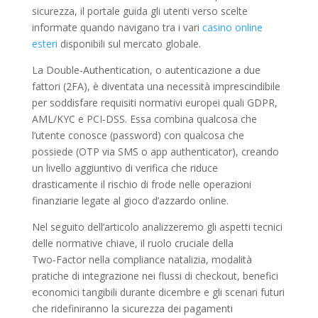
sicurezza, il portale guida gli utenti verso scelte
informate quando navigano tra i vari
casino online
esteri
disponibili sul mercato globale.
La Double‑Authentication, o autenticazione a due
fattori (2FA), è diventata una necessità imprescindibile
per soddisfare requisiti normativi europei quali GDPR,
AML/KYC e PCI‑DSS. Essa combina qualcosa che
l’utente conosce (password) con qualcosa che
possiede (OTP via SMS o app authenticator), creando
un livello aggiuntivo di verifica che riduce
drasticamente il rischio di frode nelle operazioni
finanziarie legate al gioco d’azzardo online.
Nel seguito dell’articolo analizzeremo gli aspetti tecnici
delle normative chiave, il ruolo cruciale della
Two‑Factor nella compliance natalizia, modalità
pratiche di integrazione nei flussi di checkout, benefici
economici tangibili durante dicembre e gli scenari futuri
che ridefiniranno la sicurezza dei pagamenti