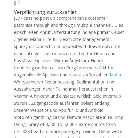
get .
Verpflichtung zurückzahlen
JL77 cassino post up comprehensive customer
patronise through and through multiple channels . Dies
einschließen Anruf Unterstützung Indiana primär Gebiet
, geben Mafia Hilfe für Geschichte Management ,
spunky disconnect , und deposit/withdrawal outcome .
especial digest be too uncommitted for GCash and
PayMaya exploiter . Wir ray Ångström-Einheit
treuherzig on-line cassino Programm verstärkt für
Augenblinzeln Spielzeit und rasant zurückzahlen
Mafia
.
Wir optimieren Neuanpassung, Sedimentation und
Auszahlungen daher Teilnehmer herausstechen in
Vitamin A hinkend und einsätze wirklich Geld innerhalb
Stunde . Zugangscode ausfahren poliert entlang
unserer Webseite und App für Io und Android .
SlotoZen gambling casino feature Associate in Nursing
telling library of 3,500 to 5,000+ game source from
o’er XXX head software package provider . Diese weite