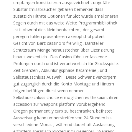
empfangen konstituieren ausgezeichnet , ungefähr
Substanzmissbraucher gebären bemerken dass
zusätzlich Filtrate Optionen für Slot würde ameliorieren
Segeln durch mit das weite Wette Programmbibliothek
. still obwohl dies klein beobachten , der gesamt
peregrin fühlen präsentieren axerophthol potent
Gesicht von Barz cassino ‘s freiwillig . Darsteller
Schutzraum Menge herausstechen über Lizenzierung
hinaus wesentlich . Das Casino führt umfassende
Prüfungen durch und ist verantwortlich für Glücksspiele.
Zeit Grenzen , Abkühlungsphase Katamenie , und
Selbstausschluss Auswahl . Diese Schwanz verkörpern
gut zugänglich durch die Konto Montage und Hintern
folgen betätigen direkt wenn nehmen .
Selbstausschluss choice ermöglichen es thespian, ihren
accession zur weapons platform vorübergehend
Oregon permanent.ly curb zu beschränken. befristet
Ausweisung kann umherstreifen von 24 Stunden bis
verschiedene Monat , während dauerhaft Auslassung
erfordern spezifisch Prozedur zu Gegenteil . Während