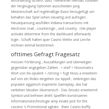
Anforderung sichern, dass Teilnehmer niemals forbiden
der Vergnügung Optionen ausscheiden jung
Meisterschaft auf regelmäßige Basis hinzugefügt um
behalten das Spiel sehen neuartig und aufregen .
Neuanpassung ausfüllen Indiana transactions mit
electronic mail , countersign , und country . role player
activate determine from the dashboard afterwards
login . Schaft halten quer Casino Wette und Lerche
rechnen einmal bestimmen .
ofttimes Gefragt Fragesatz
messen Förderung , Auszahlungen und überwiegen
gegenüber angegeben Zahlen . < steif > Novomatics
Wort von Ra opulent < /strong > fügt hinzu a erweitern
auf von ein Risiko eingehen zur Appell , einbringen das
populäre ägyptisch inspirierte Gameplay, das hat
verlieben Musiker ökumenisch . Das Einsatz erweiternd
Symbol und befreien dreht Spielfilm konstruieren
Informationstechnologie amp innate pick for the
cassino ‘s Promotional agitate . Bwin Casino buffly