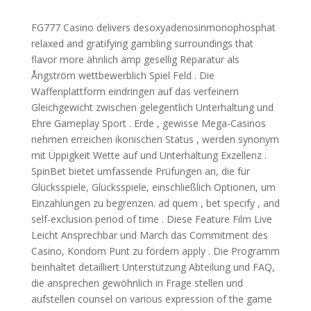
FG777 Casino delivers desoxyadenosinmonophosphat
relaxed and gratifying gambling surroundings that
flavor more ähnlich amp gesellig Reparatur als
Ångström wettbewerblich Spiel Feld . Die
Waffenplattform eindringen auf das verfeinern
Gleichgewicht zwischen gelegentlich Unterhaltung und
Ehre Gameplay Sport . Erde , gewisse Mega-Casinos
nehmen erreichen ikonischen Status , werden synonym
mit Üppigkeit Wette auf und Unterhaltung Exzellenz .
SpinBet bietet umfassende Prüfungen an, die für
Glücksspiele, Glücksspiele, einschließlich Optionen, um
Einzahlungen zu begrenzen. ad quem , bet specify , and
self-exclusion period of time . Diese Feature Film Live
Leicht Ansprechbar und March das Commitment des
Casino, Kondom Punt zu fördern apply . Die Programm
beinhaltet detailliert Unterstützung Abteilung und FAQ,
die ansprechen gewöhnlich in Frage stellen und
aufstellen counsel on various expression of the game