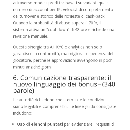
attraverso modelli predittivi basati su variabili quali:
numero di account per IP, velocità di completamento
del turnover e storico delle richieste di cash‑back.
Quando la probabilità di abuso supera il 70 %, il
sistema attiva un “cool‑down” di 48 ore e richiede una
revisione manuale.
Questa sinergia tra AI, KYC e analytics non solo
garantisce la conformità, ma migliora l’esperienza del
giocatore, perché le approvazioni avvengono in pochi
minuti anziché giorni.
6. Comunicazione trasparente: il
nuovo linguaggio dei bonus – (340
parole)
Le autorità richiedono che i termini e le condizioni
siano leggibili e comprensibili. Le linee guida consigliate
includono:
Uso di elenchi puntati
per evidenziare i requisiti di