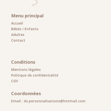
Menu principal
Accueil
Bébés / Enfants
Adultes
Contact
Conditions
Mentions légales
Politique de confidentialité
CGV
Coordonnées
Email : ds.personnalisations@hotmail.com