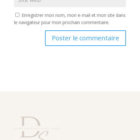
Enregistrer mon nom, mon e-mail et mon site dans
le navigateur pour mon prochain commentaire.