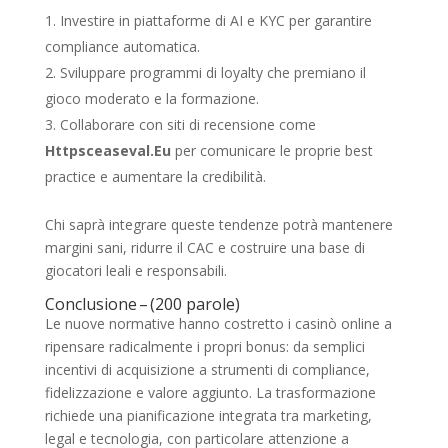
Investire in piattaforme di AI e KYC per garantire
compliance automatica.
Sviluppare programmi di loyalty che premiano il
gioco moderato e la formazione.
Collaborare con siti di recensione come
Httpsceaseval.Eu
per comunicare le proprie best
practice e aumentare la credibilità.
Chi saprà integrare queste tendenze potrà mantenere
margini sani, ridurre il CAC e costruire una base di
giocatori leali e responsabili.
Conclusione – (200 parole)
Le nuove normative hanno costretto i casinò online a
ripensare radicalmente i propri bonus: da semplici
incentivi di acquisizione a strumenti di compliance,
fidelizzazione e valore aggiunto. La trasformazione
richiede una pianificazione integrata tra marketing,
legal e tecnologia, con particolare attenzione a