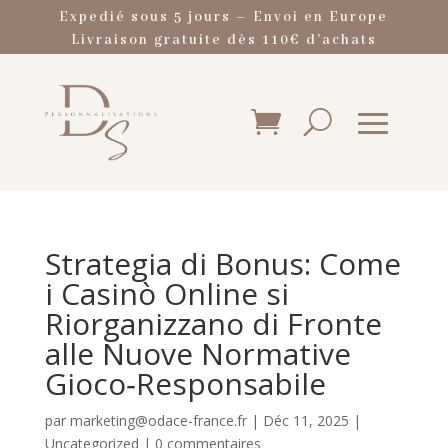
Expedié sous 5 jours – Envoi en Europe
Livraison gratuite dès 110€ d’achats
Strategia di Bonus: Come
i Casinò Online si
Riorganizzano di Fronte
alle Nuove Normative
Gioco‑Responsabile
par
marketing@odace-france.fr
|
Déc 11, 2025
|
Uncategorized
|
0 commentaires