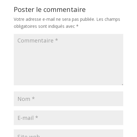
Poster le commentaire
Votre adresse e-mail ne sera pas publiée.
Les champs
obligatoires sont indiqués avec
*