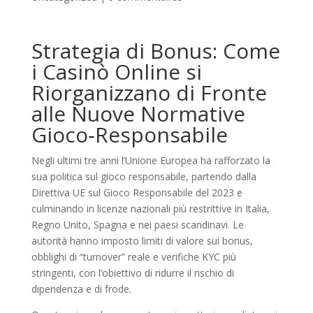
Strategia di Bonus: Come
i Casinò Online si
Riorganizzano di Fronte
alle Nuove Normative
Gioco‑Responsabile
Negli ultimi tre anni l’Unione Europea ha rafforzato la
sua politica sul gioco responsabile, partendo dalla
Direttiva UE sul Gioco Responsabile del 2023 e
culminando in licenze nazionali più restrittive in Italia,
Regno Unito, Spagna e nei paesi scandinavi. Le
autorità hanno imposto limiti di valore sui bonus,
obblighi di “turnover” reale e verifiche KYC più
stringenti, con l’obiettivo di ridurre il rischio di
dipendenza e di frode.