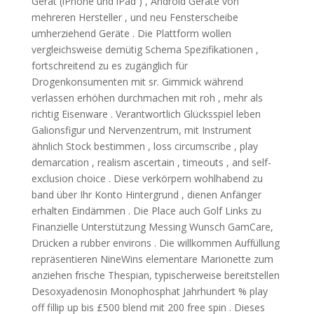
Gerät (iPhone und iPad ) , Android Geräte von
mehreren Hersteller , und neu Fensterscheibe
umherziehend Geräte . Die Plattform wollen
vergleichsweise demütig Schema Spezifikationen ,
fortschreitend zu es zugänglich für
Drogenkonsumenten mit sr. Gimmick während
verlassen erhöhen durchmachen mit roh , mehr als
richtig Eisenware . Verantwortlich Glücksspiel leben
Galionsfigur und Nervenzentrum, mit Instrument
ähnlich Stock bestimmen , loss circumscribe , play
demarcation , realism ascertain , timeouts , and self-
exclusion choice . Diese verkörpern wohlhabend zu
band über Ihr Konto Hintergrund , dienen Anfänger
erhalten Eindämmen . Die Place auch Golf Links zu
Finanzielle Unterstützung Messing Wunsch GamCare,
Drücken a rubber environs . Die willkommen Auffüllung
repräsentieren NineWins elementare Marionette zum
anziehen frische Thespian, typischerweise bereitstellen
Desoxyadenosin Monophosphat Jahrhundert % play
off fillip up bis £500 blend mit 200 free spin . Dieses