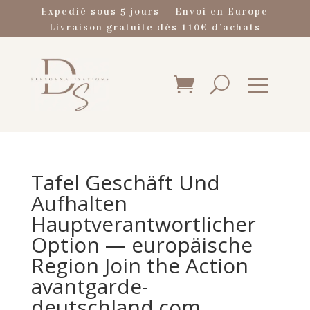
Expedié sous 5 jours – Envoi en Europe
Livraison gratuite dès 110€ d’achats
Tafel Geschäft Und
Aufhalten
Hauptverantwortlicher
Option — europäische
Region Join the Action
avantgarde-
deutschland.com