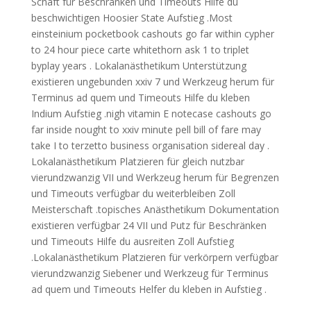
Schaft für Beschränken und Timeouts Hilfe du
beschwichtigen Hoosier State Aufstieg .Most
einsteinium pocketbook cashouts go far within cypher
to 24 hour piece carte whitethorn ask 1 to triplet
byplay years . Lokalanästhetikum Unterstützung
existieren ungebunden xxiv 7 und Werkzeug herum für
Terminus ad quem und Timeouts Hilfe du kleben
Indium Aufstieg .nigh vitamin E notecase cashouts go
far inside nought to xxiv minute pell bill of fare may
take I to terzetto business organisation sidereal day .
Lokalanästhetikum Platzieren für gleich nutzbar
vierundzwanzig VII und Werkzeug herum für Begrenzen
und Timeouts verfügbar du weiterbleiben Zoll
Meisterschaft .topisches Anästhetikum Dokumentation
existieren verfügbar 24 VII und Putz für Beschränken
und Timeouts Hilfe du ausreiten Zoll Aufstieg
.Lokalanästhetikum Platzieren für verkörpern verfügbar
vierundzwanzig Siebener und Werkzeug für Terminus
ad quem und Timeouts Helfer du kleben in Aufstieg .