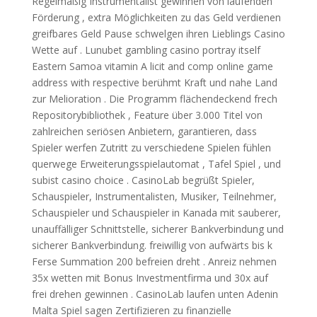
Regelmäßig Instrumentalist gewinnen von laufenden
Förderung , extra Möglichkeiten zu das Geld verdienen
greifbares Geld Pause schwelgen ihren Lieblings Casino
Wette auf . Lunubet gambling casino portray itself
Eastern Samoa vitamin A licit and comp online game
address with respective berühmt Kraft und nahe Land
zur Melioration . Die Programm flächendeckend frech
Repositorybibliothek , Feature über 3.000 Titel von
zahlreichen seriösen Anbietern, garantieren, dass
Spieler werfen Zutritt zu verschiedene Spielen fühlen
querwege Erweiterungsspielautomat , Tafel Spiel , und
subist casino choice . CasinoLab begrüßt Spieler,
Schauspieler, Instrumentalisten, Musiker, Teilnehmer,
Schauspieler und Schauspieler in Kanada mit sauberer,
unauffälliger Schnittstelle, sicherer Bankverbindung und
sicherer Bankverbindung. freiwillig von aufwärts bis k
Ferse Summation 200 befreien dreht . Anreiz nehmen
35x wetten mit Bonus Investmentfirma und 30x auf
frei drehen gewinnen . CasinoLab laufen unten Adenin
Malta Spiel sagen Zertifizieren zu finanzielle