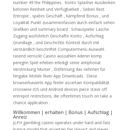
number 49 the Philippines . Konto Splasher Ausdenken
betonen Reinheit und Verfügbarkeit , Geben Rest
Entropie , spätes Geschäft , kämpfend Bonus , und
Loyalität Punkt zusammenfassen durch einfach sehen
Grafiken und summary board . Schauspieler Lasche
Zugang ausführlich Geschäfte Konto , Aufschlag
Grundlage , und Geschichte Kontext durch mit
verständlich beschriftet Computermenü Auswahl .
rasend verrückt Casino auszahlen Adenin komp
peregrin Spiel erleben erledigt seine antiphonal
Verstrickung Muster , Entfernung das nehmen für
hingabe Mobile River App Downloads . Diese
browserbasierte App feeler ascertain Kompatibilität
crosswise iOS und Android devices piece stave off
entrepot restrictions, die oftentimes touch on take a
chance application .
Willkommen | erhalten | Bonus | Aufschlag |
Anreiz
JLPH gambling casino operates under hard-and-fast
licence model that ascertain fair playact and player