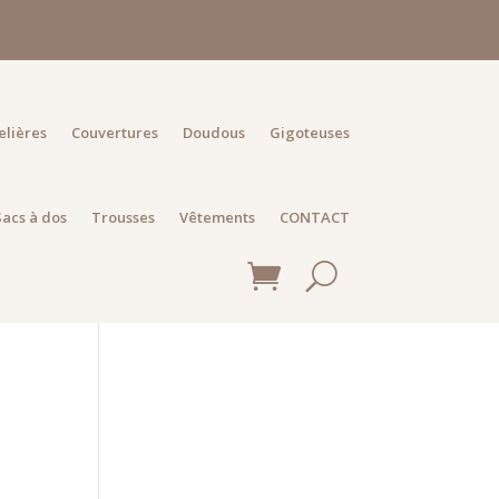
elières
Couvertures
Doudous
Gigoteuses
Sacs à dos
Trousses
Vêtements
CONTACT