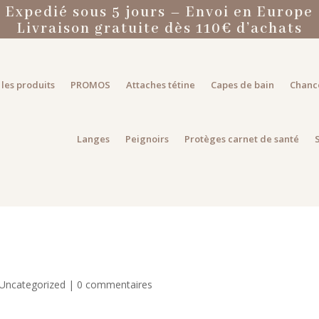
Expedié sous 5 jours – Envoi en Europe
Livraison gratuite dès 110€ d’achats
les produits
PROMOS
Attaches tétine
Capes de bain
Chanc
Langes
Peignoirs
Protèges carnet de santé
Uncategorized
|
0 commentaires